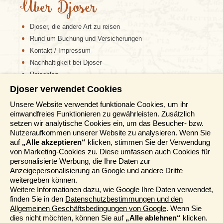
Über Djoser
Djoser, die andere Art zu reisen
Rund um Buchung und Versicherungen
Kontakt / Impressum
Nachhaltigkeit bei Djoser
Reiseblog
Djoser verwendet Cookies
Informationen
Unsere Website verwendet funktionale Cookies, um ihr
einwandfreies Funktionieren zu gewährleisten. Zusätzlich
Reisemessen
setzen wir analytische Cookies ein, um das Besucher- bzw.
Häufig gestellte Fragen
Nutzeraufkommen unserer Website zu analysieren. Wenn Sie
AGB
auf
„Alle akzeptieren“
klicken, stimmen Sie der Verwendung
von Marketing-Cookies zu. Diese umfassen auch Cookies für
Formblatt
personalisierte Werbung, die Ihre Daten zur
Datenschutz
Anzeigepersonalisierung an Google und andere Dritte
Informationstage
weitergeben können.
Unser Belgischer Partner
Weitere Informationen dazu, wie Google Ihre Daten verwendet,
finden Sie in den
Datenschutzbestimmungen und den
Unser Niederländischer Partner
Allgemeinen Geschäftsbedingungen von Google
. Wenn Sie
Sitemap
dies nicht möchten, können Sie auf
„Alle ablehnen“
klicken.