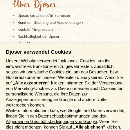
Über Djoser
Djoser, die andere Art zu reisen
Rund um Buchung und Versicherungen
Kontakt / Impressum
Nachhaltigkeit bei Djoser
Reiseblog
Djoser verwendet Cookies
Informationen
Unsere Website verwendet funktionale Cookies, um ihr
einwandfreies Funktionieren zu gewährleisten. Zusätzlich
Reisemessen
setzen wir analytische Cookies ein, um das Besucher- bzw.
Häufig gestellte Fragen
Nutzeraufkommen unserer Website zu analysieren. Wenn Sie
AGB
auf
„Alle akzeptieren“
klicken, stimmen Sie der Verwendung
von Marketing-Cookies zu. Diese umfassen auch Cookies für
Formblatt
personalisierte Werbung, die Ihre Daten zur
Datenschutz
Anzeigepersonalisierung an Google und andere Dritte
Informationstage
weitergeben können.
Unser Belgischer Partner
Weitere Informationen dazu, wie Google Ihre Daten verwendet,
finden Sie in den
Datenschutzbestimmungen und den
Unser Niederländischer Partner
Allgemeinen Geschäftsbedingungen von Google
. Wenn Sie
Sitemap
dies nicht möchten, können Sie auf
„Alle ablehnen“
klicken.