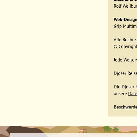
Rolf Weijbu
Web-Design
Grip Multim
Alle Rechte
© Copyrigh
Jede Weiter
Djoser Reise
Die Djoser 
unsere
Date
Beschwerdes