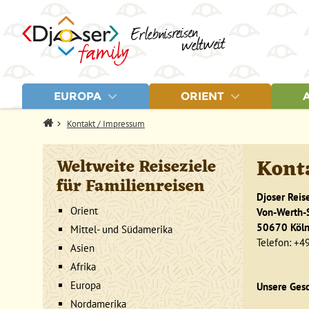
EUROPA
ORIENT
LÄNDER
LÄNDER
REISEN
LÄN
Home
Kontakt / Impressum
Albanien
Ägypten
Albanien & Mazedonien, 18 T
Chi
Estland
Israel
Baltikum & Finnland, 20 Tage
Indi
Kont
Weltweite Reiseziele
Finnland
Jordanien
Island, 14 Tage
Ind
für Familienreisen
Griechenland
Marokko
Griechenland, 9 Tage
Jap
Island
Griechenland, 20 Tage
Kam
Djoser Rei
Lettland
Mal
Orient
Von-Werth-S
Litauen
Nep
50670 Köl
Mittel- und Südamerika
Mazedonien
Raj
Telefon: +
Asien
Sin
Sri
Afrika
Tha
Europa
Unsere Gesc
Vie
Nordamerika