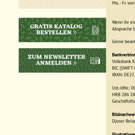
Mo. - Fr. vo
Wenn ihr ei
GRATIS KATALOG
Absprache b
BESTELLEN
Gerne bean
ZUM NEWSLETTER
Bankverbin
ANMELDEN
Volksbank 
BIC (SWIFT
IBAN: DE22
Ust.-IdNr.:
HRB 286 28
Geschäftsfü
Bildnachwei
Djoser Reis
Illustration