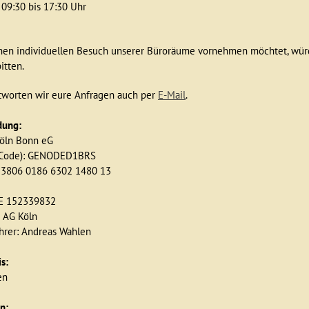
Vietnam, 15 Tage
n 09:30 bis 17:30 Uhr
Vietnam & Kambodscha, 22 Tage
nen individuellen Besuch unserer Büroräume vornehmen möchtet, würd
itten.
tworten wir eure Anfragen auch per
E-Mail
.
dung:
Köln Bonn eG
-Code): GENODED1BRS
 3806 0186 6302 1480 13
 DE 152339832
 AG Köln
hrer: Andreas Wahlen
s:
en
en: