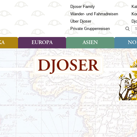
Djoser Family
Kat
Wander- und Fahrradreisen
Ko
Über Djoser
Dj
Suc
Private Gruppenreisen
KA
EUROPA
ASIEN
NO
Art der Reise
Art der Reise
Länder
Art der R
Län
ien
Djoser Reisen (9)
Djoser Reisen (23)
Albanien
Djoser Re
Bh
Djoser Family (3)
Djoser Family (12)
Andorra
Djoser Fa
Ch
Wander- und Fahrradreisen
Wander- und Fahrradreisen
Armenien
In
(6)
(1)
Aserbaidschan
In
ca
Azoren
Ja
Balkan
Ka
isch Guayana
Baltikum
Ka
la
Bosnien & Herzegowina
Ki
Estland
La
s
Finnland
Ma
en
Georgien
Mo
Griechenland