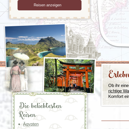
Tansania
Mexiko
Uganda
Peru
Surinam
Erlebn
Ob ihr ein
richtige Wa
Komfort ei
Die beliebtesten
Reisen
Ägypten