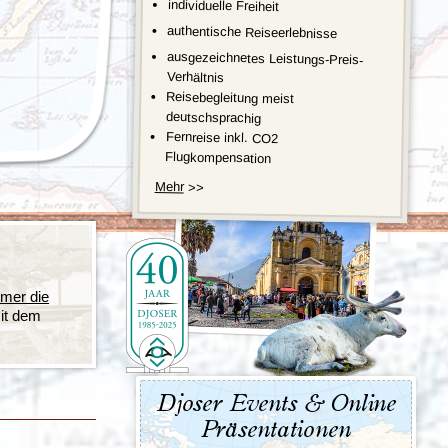
individuelle Freiheit
Türkei
Wales
authentische Reiseerlebnisse
ausgezeichnetes Leistungs-Preis-
Verhältnis
Reisebegleitung meist
deutschsprachig
Fernreise inkl. CO2
Flugkompensation
Mehr
>>
mmer die
mit dem
Djoser Events & Online
Präsentationen