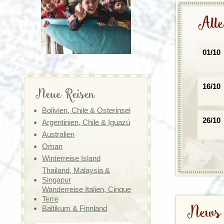
Alle
01/10
16/10
Neue Reisen
Bolivien, Chile & Osterinsel
26/10
Argentinien, Chile & Iguazú
Australien
Oman
Winterreise Island
Thailand, Malaysia &
Singapur
Wanderreise Italien, Cinque
Terre
News
Baltikum & Finnland