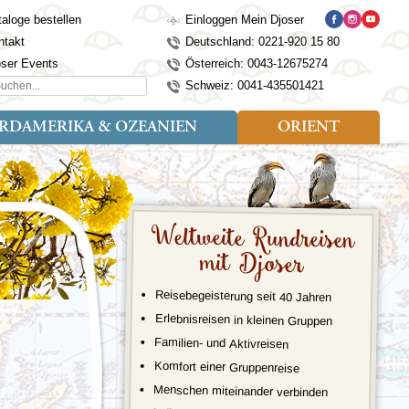
aloge bestellen
Einloggen Mein Djoser
ntakt
Deutschland: 0221-920 15 80
oser Events
Österreich: 0043-12675274
hen...
Schweiz: 0041-435501421
RDAMERIKA & OZEANIEN
ORIENT
eise
der
Art der Reise
Länder
Länder
isen (4)
utan
Kosovo
Djoser Reisen (5)
Alaska
Nepal
Ägypten
mily (2)
ina
Kroatien
Djoser Family (5)
Australien
Seidenstraße
Israel
dien
Lettland
Wander- und Fahrradreisen
Kanada
Singapur
Jordanien
Weltweite Rundreisen
donesien
Litauen
(2)
Neuseeland
Sri Lanka
Marokko
mit Djoser
pan
Madeira
USA
Südkorea
Oman
mbodscha
Mazedonien
Taiwan
Türkei
Reisebegeisterung seit 40 Jahren
sachstan
Montenegro
Thailand
rgistan
Polen
Tibet
Erlebnisreisen in kleinen Gruppen
os
Portugal
Turkmenistan
Familien- und
Aktivreisen
laysia
Schottland
Usbekistan
Komfort einer Gruppenreise
ngolei
Serbien
Vietnam
Menschen miteinander verbinden
Spanien