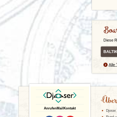
Boa
Diese R
B
A
L
T
I
Alle
Über
Anrufen
Mail
Kontakt
Djoser,
Rund u