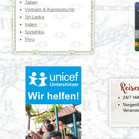
Japan
Vietnam & Kambodscha
Sri Lanka
Indien
Südafrika
Peru
Reise
24/7 Hil
Sorgenf
Veranst