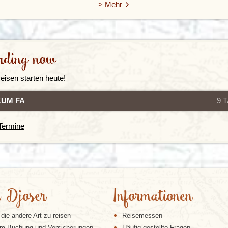
> Mehr
rding now
eisen starten heute!
K
U
M
F
A
H
R
R
A
D
R
E
I
S
E
9
T
 Termine
 Djoser
Informationen
 die andere Art zu reisen
Reisemessen
m Buchung und Versicherungen
Häufig gestellte Fragen