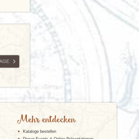
A
G
E
Mehr entdecken
Kataloge bestellen
Djoser Events & Online Präsentationen