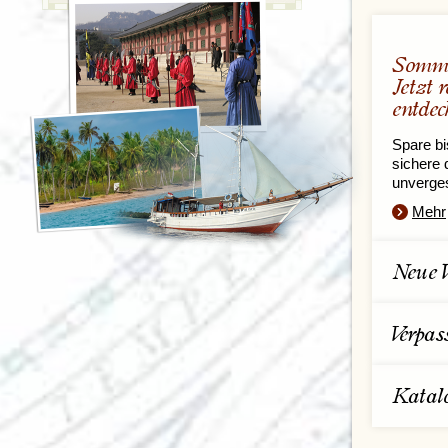
Somme
Jetzt 
entdec
Spare bi
sichere d
unverge
Mehr
Neue W
Verpas
Katal