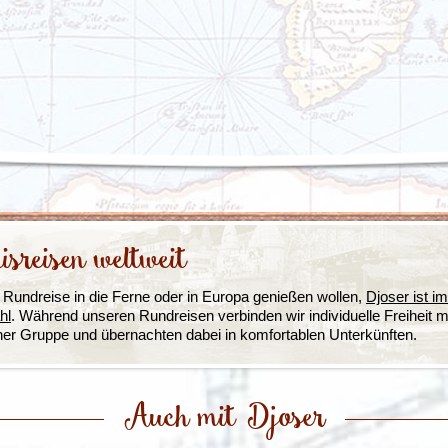
Irland
Island
e
Italien
isreisen weltweit
e Rundreise in die Ferne oder in Europa genießen wollen,
Djoser ist i
hl
. Während unseren Rundreisen verbinden wir individuelle Freiheit 
ner Gruppe und übernachten dabei in komfortablen Unterkünften.
Auch mit Djoser