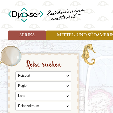
AFRIKA
MITTEL- UND SÜDAMERI
Art der Reise
Art der Reise
Länder
Länder
Djoser Reisen (8)
Djoser Reisen (13)
Ägypten
Argentin
Djoser Family (5)
Djoser Family (8)
Botswana
Bolivien
Reise suchen
Wander- und Fahrradreisen
Eswatini (Swasiland)
Brasilien
(1)
Kap Verde
Chile
Kenia
Costa Ri
Reiseart
Lesotho
Ecuador
Madagaskar
Französ
Region
Marokko
Guatema
Namibia
Guyana
Land
Sansibar
Hondura
Reisezeitraum
Simbabwe
Kolumbi
Südafrika
Kuba