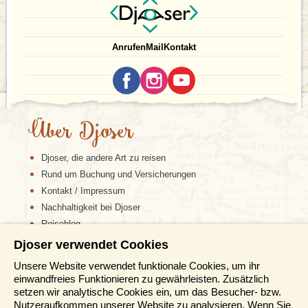
Anrufen
Mail
Kontakt
Über Djoser
Djoser, die andere Art zu reisen
Rund um Buchung und Versicherungen
Kontakt / Impressum
Nachhaltigkeit bei Djoser
Reiseblog
Djoser verwendet Cookies
Informationen
Unsere Website verwendet funktionale Cookies, um ihr
einwandfreies Funktionieren zu gewährleisten. Zusätzlich
Reisemessen
setzen wir analytische Cookies ein, um das Besucher- bzw.
Häufig gestellte Fragen
Nutzeraufkommen unserer Website zu analysieren. Wenn Sie