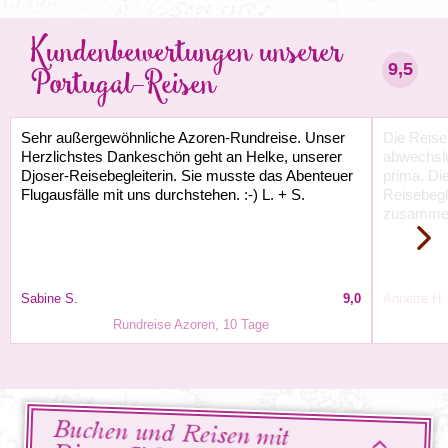
Kundenbewertungen unserer
9,5
Portugal-Reisen
Sehr außergewöhnliche Azoren-Rundreise. Unser
Die Reise
Herzlichstes Dankeschön geht an Helke, unserer
abwechslu
Djoser-Reisebegleiterin. Sie musste das Abenteuer
prima. Di
Flugausfälle mit uns durchstehen. :-) L. + S.
Reisebegl
zusamme
Sabine S.
9,0
Annette H.
Rundreise Azoren, 10 Tage
Buchen und Reisen mit