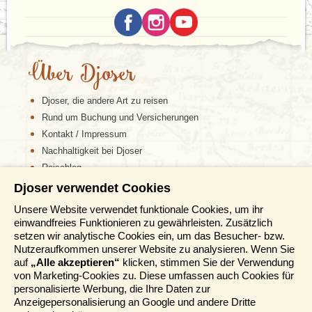
der vielen blauen Hortensienhecken auch die „blaue
Insel“ genannt. Sie spielte seit jeher eine besondere
Rolle, ob als Zwischenstation der frühen
Transatlantikflüge, als Zentrum für die
Telekommunikation zwischen Europa und Amerika
Über Djoser
oder als wichtiger Yachthafen. Horta, die einzige
Stadt auf Faial, zählt zu den lebendigsten und
Djoser, die andere Art zu reisen
reizvollsten Städten der Azoren. Bei
einem Spaziergang durch die kleinen Gassen kann
Rund um Buchung und Versicherungen
man die beeindruckende Architektur und schöne
Kontakt / Impressum
Ausblicke auf die Nachbarinsel Pico und manchmal
Nachhaltigkeit bei Djoser
sogar auf die Insel São Jorge genießen. Im
Reiseblog
berühmten, geschichtsträchtigen Hafen liegen bunte
Yachten aus aller Welt, die hier während ihrer
Djoser verwendet Cookies
Informationen
Überquerung des Atlantischen Ozeans vor Anker
gehen. Die Bucht von Horta und der Kanal zwischen
Unsere Website verwendet funktionale Cookies, um ihr
Faial und Pico zieht viele Wassersportler wie Segler
einwandfreies Funktionieren zu gewährleisten. Zusätzlich
Reisemessen
und Windsurfer an. Die zerklüftete Küste und die
setzen wir analytische Cookies ein, um das Besucher- bzw.
Häufig gestellte Fragen
reiche Unterwasserwelt machen Faial außerdem zu
Nutzeraufkommen unserer Website zu analysieren. Wenn Sie
AGB
einem hervorragenden Tauchgebiet.
auf
„Alle akzeptieren“
klicken, stimmen Sie der Verwendung
von Marketing-Cookies zu. Diese umfassen auch Cookies für
Formblatt
personalisierte Werbung, die Ihre Daten zur
Datenschutz
Pico
Anzeigepersonalisierung an Google und andere Dritte
Informationstage