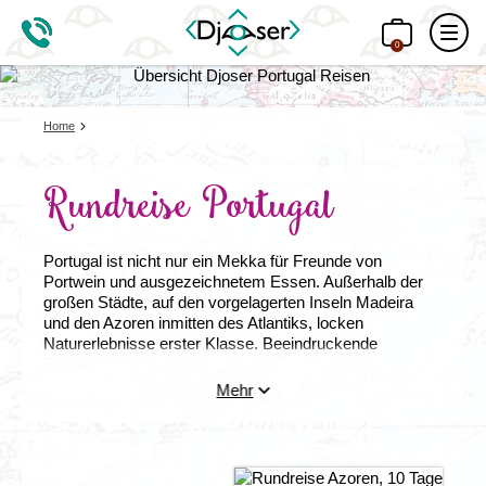
0
Home
Rundreise Portugal
Portugal ist nicht nur ein Mekka für Freunde von
Portwein und ausgezeichnetem Essen. Außerhalb der
großen Städte, auf den vorgelagerten Inseln Madeira
und den Azoren inmitten des Atlantiks, locken
Naturerlebnisse erster Klasse. Beeindruckende
Steilküsten, üppig bewachsene Krater, bunt schillernde
Seen und heiße Quellen konkurrieren mit bezaubernden
Mehr
Dörfchen, gut ausgebauten Wanderwegen und einer
facettenreichen, subtropischen Flora um die Gunst der
Besucher.
Eine
Rundreise in Portugal
auf den Azoren
führt zu Vulkanen, Kraterseen und Walen.
Rundreise