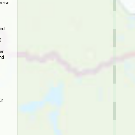
reise
ird
0
er
nd
ür