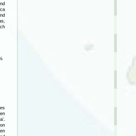
und
ica
und
as,
sch
5%
ges
men
a'.
von
den