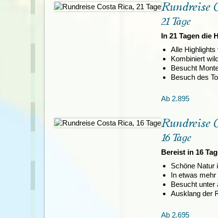
Tansania
Mexiko
Rundreise 
Uganda
Peru
21 Tage
Surinam
In 21 Tagen die 
Alle Highlights
Kombiniert wild
Besucht Montev
Besuch des To
Ab 2.895
Rundreise 
16 Tage
Bereist in 16 Ta
Schöne Natur i
In etwas mehr 
Besucht unter 
Ausklang der R
Ab 2.695