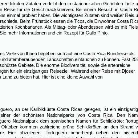
en lokalen Zutaten verleiht den costaricanischen Gerichten Tiefe 
en Reise für die Geschmacksnerven. Bei einem Besuch in Costa R
ns einmal probiert haben. Die wichtigsten Zutaten sind weißer Reis 
rschiede. Beim Frühstück essen die Ticos, die Einwohner Costa Ric
tierten Kochbananen. Als Mittag- oder Abendessen wird es mit Flei
 Sie mehr Informationen und ein Rezept für
Gallo Pinto
.
ber. Viele von Ihnen begeben sich auf eine Costa Rica Rundreise als
tur und atemberaubenden Landschaften eintauchen zu können. Fast 2
chützte Gebiete. Die enorme Biodiversität, sowie die artenreiche
gen für ein einzigartiges Reiseziel. Während einer Reise mit Djoser
s Land zu bieten hat. Hier ist eine kleine Auwahl von
uguero, an der Karibikküste Costa Ricas gelegen, ist ein einzigarti
einer der schönsten Nationalparks von Costa Rica. Den Na
guero Nationalpark dem spanischen Namen für Schildkröte: 'tortug
 Oktober kommen zahlreiche grüne Schildkröten an den Strand 
re Eier abzulegen. Tortuguero beherbergt neben den nisten