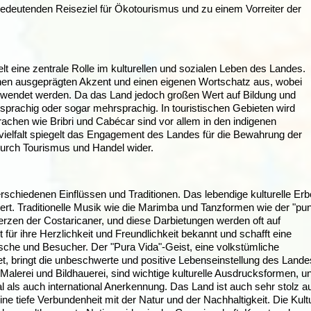
bedeutenden Reiseziel für Ökotourismus und zu einem Vorreiter der
t eine zentrale Rolle im kulturellen und sozialen Leben des Landes.
inen ausgeprägten Akzent und einen eigenen Wortschatz aus, wobei
erwendet werden. Da das Land jedoch großen Wert auf Bildung und
isprachig oder sogar mehrsprachig. In touristischen Gebieten wird
achen wie Bribri und Cabécar sind vor allem in den indigenen
ielfalt spiegelt das Engagement des Landes für die Bewahrung der
 durch Tourismus und Handel wider.
rschiedenen Einflüssen und Traditionen. Das lebendige kulturelle Erb
rt. Traditionelle Musik wie die Marimba und Tanzformen wie der "pu
zen der Costaricaner, und diese Darbietungen werden oft auf
 für ihre Herzlichkeit und Freundlichkeit bekannt und schafft eine
sche und Besucher. Der "Pura Vida"-Geist, eine volkstümliche
t, bringt die unbeschwerte und positive Lebenseinstellung des Lande
 Malerei und Bildhauerei, sind wichtige kulturelle Ausdrucksformen, u
l als auch international Anerkennung. Das Land ist auch sehr stolz a
e tiefe Verbundenheit mit der Natur und der Nachhaltigkeit. Die Kult