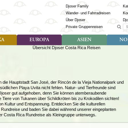
Djoser Family
Kat
Wander- und Fahrradreisen
Ko
Über Djoser
Dj
Suc
Private Gruppenreisen
KA
EUROPA
ASIEN
NO
Art der Reise
Art der Reise
Länder
Art der R
Län
ien
Djoser Reisen (9)
Djoser Reisen (23)
Albanien
Djoser Re
Bh
Djoser Family (3)
Djoser Family (12)
Andorra
Djoser Fa
Ch
Wander- und Fahrradreisen
Wander- und Fahrradreisen
Armenien
In
(6)
(1)
Aserbaidschan
In
ca
Azoren
Ja
n die Hauptstadt San José, der
Rincón de la Vieja Nationalpark und
üdlichen Playa Uvita nicht fehlen. Natur- und Tierfreunde sind
Balkan
Ka
 Djoser gut aufgehoben, denn Sie können atemberaubende
isch Guayana
Baltikum
Ka
Tiere von Tukanen über Schildkröten bis zu Krokodilen sichten!
la
Bosnien & Herzegowina
Ki
n Kultur und Entspannung. Entdecken Sie die kulturellen
Estland
La
 Rundreise und baden Sie dabei während unserer eingeplanten
s
Finnland
Ma
er Costa Rica Rundreise als Kleingruppe unterwegs.
en
Georgien
Mo
Griechenland