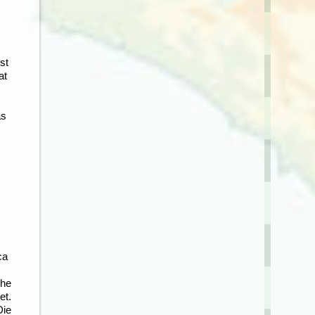
st
at
as
che
et.
Die