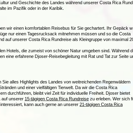
 Kultur und Geschichte des Landes während unserer Costa Rica Rund
te im Pazifik oder in der Karibik.
 wir einen komfortablen Reisebus für Sie gechartert. Ihr Gepäck w
usflüge nur einen Tagesrucksack mitnehmen müssen und so die Costa
ind auf unserer Costa Rica Rundreise als Kleingruppe von maximal 2
len Hotels, die zumeist von schöner Natur umgeben sind. Während d
n eine erfahrene Djoser-Reisebegleitung mit Rat und Tat zur Seite u
n Sie alles Highlights des Landes von weitreichenden Regenwäldern
tränden und einer vielfältigen Tierwelt. Da wir die Costa Rica
durchführen, bleibt viel Zeit für individuelle Freiheit. Djoser bietet
a auf unserer
15-tägigen Costa Rica Rundreise
zu erleben. Wer sich f
interessiert, kann auch gerne an unserer
21-tägigen Costa Rica