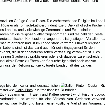
 und umweltbewusste Nation wider, in der Gemeinschaft, Kunst und
und sozialen Gefüge Costa Ricas. Die vorherrschende Religion im Land i
icaner als römisch-katholisch identifiziert. Die katholische Kirche h
k des Landes, und viele wichtige Zeremonien und Feste sind in
Jahren hat die religiöse Vielfalt zugenommen, und die Zahl der Costa
r protestantischen Konfessionen angehören, ist gestiegen. Vor allem d
chstum erfahren und ist im Lande stark vertreten. Obwohl religiöse
hen Lebens sind, ist das Land auch für sein Engagement für den
kannt, die in der costaricanischen Verfassung verankert ist. Dies
ei, seinen Glauben zu praktizieren oder sich dagegen zu entscheiden.
und lokale Feste zu Ehren von Schutzheiligen sind nach wie vor
Einfluss der Religion auf die kulturelle Landschaft des Landes
egelbild der Kultur und desnatürlichen
mittel wie
Gallo Pinto
, ein traditionelles
ück zusammen mit Eiern und Kaffee serviert wird. Frische tropis
vorhanden und werden für eine Vielzahl von Gerichten verwend
e wichtige Rolle und bieten eine köstliche Vielfalt an Aromen. 