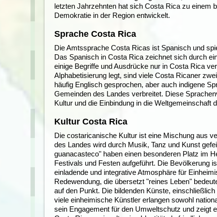
letzten Jahrzehnten hat sich Costa Rica zu einem 
Demokratie in der Region entwickelt.
Sprache Costa Rica
Die Amtssprache Costa Ricas ist Spanisch und spiel
Das Spanisch in Costa Rica zeichnet sich durch e
einige Begriffe und Ausdrücke nur in Costa Rica v
Alphabetisierung legt, sind viele Costa Ricaner zwe
häufig Englisch gesprochen, aber auch indigene Spr
Gemeinden des Landes verbreitet. Diese Sprachenv
Kultur und die Einbindung in die Weltgemeinschaft
Kultur Costa Rica
Die costaricanische Kultur ist eine Mischung aus ve
des Landes wird durch Musik, Tanz und Kunst gefeie
guanacasteco" haben einen besonderen Platz im Her
Festivals und Festen aufgeführt. Die Bevölkerung ist
einladende und integrative Atmosphäre für Einheimi
Redewendung, die übersetzt "reines Leben" bedeute
auf den Punkt. Die bildenden Künste, einschließlich
viele einheimische Künstler erlangen sowohl nationa
sein Engagement für den Umweltschutz und zeigt ein