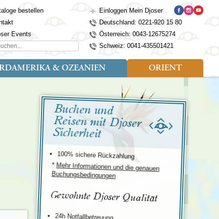
aloge bestellen
Einloggen Mein Djoser
ntakt
Deutschland: 0221-920 15 80
oser Events
Österreich: 0043-12675274
hen...
Schweiz: 0041-435501421
RDAMERIKA & OZEANIEN
ORIENT
eise
der
Art der Reise
Länder
Länder
isen (4)
utan
Kosovo
Djoser Reisen (5)
Alaska
Nepal
Ägypten
Buchen und
Reisen mit Djoser
mily (2)
ina
Kroatien
Djoser Family (5)
Australien
Seidenstraße
Israel
dien
Lettland
Wander- und Fahrradreisen
Kanada
Singapur
Jordanien
donesien
Litauen
(2)
Neuseeland
Sri Lanka
Marokko
Sicherheit
pan
Madeira
USA
Südkorea
Oman
mbodscha
Mazedonien
Taiwan
Türkei
100% sichere Rückzahlung
sachstan
Montenegro
Thailand
*
Mehr Informationen und die genauen
rgistan
Polen
Tibet
Buchungsbedingungen
os
Portugal
Turkmenistan
laysia
Schottland
Usbekistan
Gewohnte Djoser Qualität
ngolei
Serbien
Vietnam
Spanien
24h Notfallbetreuung