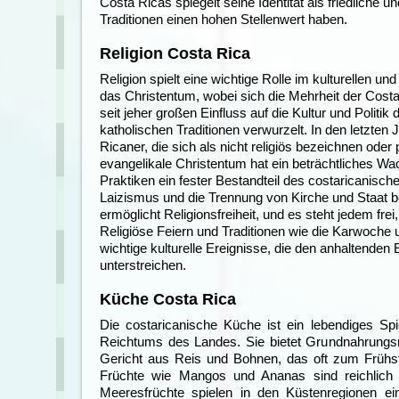
Costa Ricas spiegelt seine Identität als friedliche
Traditionen einen hohen Stellenwert haben.
Religion Costa Rica
Religion spielt eine wichtige Rolle im kulturellen 
das Christentum, wobei sich die Mehrheit der Costa R
seit jeher großen Einfluss auf die Kultur und Politi
katholischen Traditionen verwurzelt. In den letzten 
Ricaner, die sich als nicht religiös bezeichnen ode
evangelikale Christentum hat ein beträchtliches Wa
Praktiken ein fester Bestandteil des costaricanisc
Laizismus und die Trennung von Kirche und Staat be
ermöglicht Religionsfreiheit, und es steht jedem fr
Religiöse Feiern und Traditionen wie die Karwoche 
wichtige kulturelle Ereignisse, die den anhaltenden 
unterstreichen.
Küche Costa Rica
Die costaricanische Küche ist ein lebendiges Spi
Reichtums des Landes. Sie bietet Grundnahrungs
Gericht aus Reis und Bohnen, das oft zum Frühst
Früchte wie Mangos und Ananas sind reichlich 
Meeresfrüchte spielen in den Küstenregionen ein