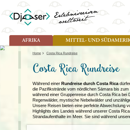
AFRIKA
MITTEL- UND SÜDAMERI
Art der Reise
Art der Reise
Länder
Länder
Home
Costa Rica Rundreise
Djoser Reisen (8)
Djoser Reisen (13)
Ägypten
Argentin
Costa Rica Rundreise
Djoser Family (5)
Djoser Family (8)
Botswana
Bolivien
Wander- und Fahrradreisen
Eswatini (Swasiland)
Brasilien
(1)
Kap Verde
Chile
Kenia
Costa Ri
Während einer
Rundreise durch Costa Rica
dürfe
die Pazifikstrände vom nördlichen Sámara bis zum s
Lesotho
Ecuador
während einer Gruppenreise durch Costa Rica bei
Madagaskar
Französ
Regenwälder, mystische Nebelwälder und unzählige 
Marokko
Guatema
Unsere Reisen bieten eine perfekte Abwechslung vo
Namibia
Guyana
Highlights des Landes während unserer Costa Rica
Sansibar
Hondura
Strandaufenthalte im Meer. Sie sind während unser
Simbabwe
Kolumbi
Südafrika
Kuba