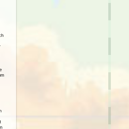
ch
r
e
 um
n
t
en