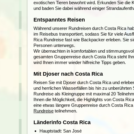
exotischen Tieren bewohnt wird. Erkunden Sie die
und baden Sie dabei während einiger Strandaufenthal
Entspanntes Reisen
Während unserer Rundreisen durch Costa Rica haben
im Reisebus transportiert, sodass Sie für viele A
Rica Rundreise fast wie Backpacker erleben. Sie s
Personen unterwegs.
Wir übernachten in komfortablen und stimmungsvol
gesamten Gruppenreise durch Costa Rica steht Ihne
wird Ihnen immer wieder hilfreiche Tipps geben.
Mit Djoser nach Costa Rica
Reisen Sie mit Djoser durch Costa Rica und erlebe
und herrlichen Wasserfällen bis hin zu unberührten S
Rundreise als Kleingruppe mit maximal 20 Teilnehmern 
Ihnen die Möglichkeit, die Highlights von Costa Ric
eine etwas längere Gruppenreise durch Costa Rica 
Rundreise
teilnehmen.
Länderinfo Costa Rica
Hauptstadt: San José