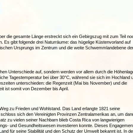
er die gesamte Länge erstreckt sich ein Gebirgszug mit zum Teil no
 Es gibt folgende drei Naturräume: das hügelige Küstenvorland auf
lkanischen Ursprungs im Zentrum und die weite Schwemmlandebene de
chen Unterschiede auf, sondern werden vor allem durch die Höhenlag
ttliche Tagestemperatur bei über 30°C, während sie sich im Hochland
zeiten unterschieden: die Regenzeit (Mai bis November) und die
it ist somit von Dezember bis April.
 Weg zu Frieden und Wohlstand. Das Land erlangte 1821 seine
 schloss sich den Vereinigten Provinzen Zentralamerikas an, um dan
tz zu vielen seiner Nachbarn blieb Costa Rica von langwierigen
ldungs- und Gesundheitswesen investieren konnte. Dieses Engagemen
Land für seine Stabilität und den Schutz der Umwelt bekannt ist. In d