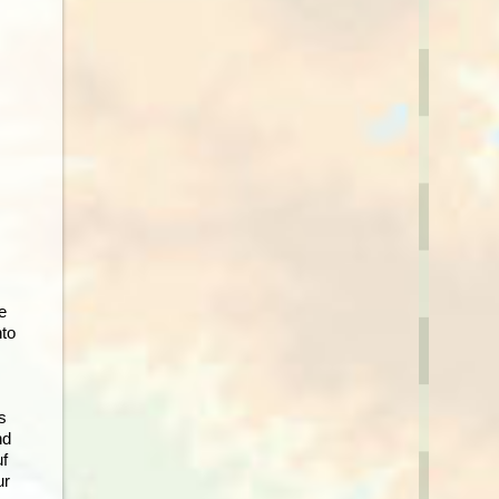
e
nto
s
nd
uf
ur