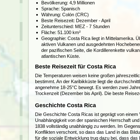
Bevölkerung: 4,9 Millionen
Sprache: Spanisch
Währung: Colón (CRC)
Beste Reisezeit: Dezember - April
Zeitunterschied:
MEZ - 7 Stunden
Fläche: 51.100 km²
Geographie: Costa Rica liegt in Mittelamerika.
Üb
aktiven Vulkanen und ausgedehnten Hochebenen.
der pazifischen Seite, die Kordillerenkette vu
atlantischen Küste.
Beste Reisezeit für Costa Rica
Die Temperaturen weisen keine großen jahreszeitli
bestimmt. An der Karibikküste liegt die durchschni
angenehme 18-25°C bewegt. Es werden zwei Jahres
Trockenzeit (Dezember bis April). Die beste Reiseze
Geschichte Costa Rica
Die Geschichte Costa Ricas ist geprägt von einem
Unabhängigkeit von der spanischen Herrschaft und
1838 vollständig unabhängig zu werden. Im Gegensa
Konflikten verschont, so dass das Land in das Bi
für die soziale Entwicklung trug dazu bei, dass das 