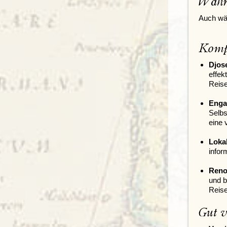
Währ
Auch wäh
Kompe
Djos
effek
Reis
Engag
Selbs
eine 
Loka
infor
Reno
und b
Reise
Gut v