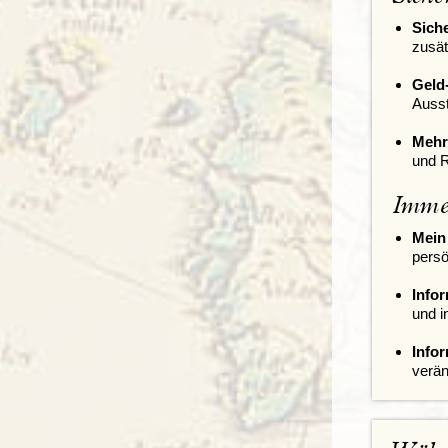
Sich
zusät
Geld
Ausst
Mehr
und R
Immer
Mein
persö
Infor
und i
Info
verän