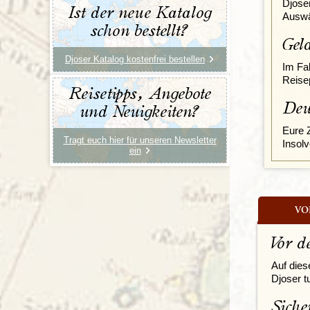
Djose
Ist der neue Katalog
Auswä
schon bestellt?
Gel
Djoser Katalog kostenfrei bestellen
Im Fa
Reisep
Reisetipps, Angebote
Deu
und Neuigkeiten?
Eure 
Tragt euch hier für unseren Newsletter
Insolv
ein
VO
Vor d
Auf dies
Djoser t
Siche