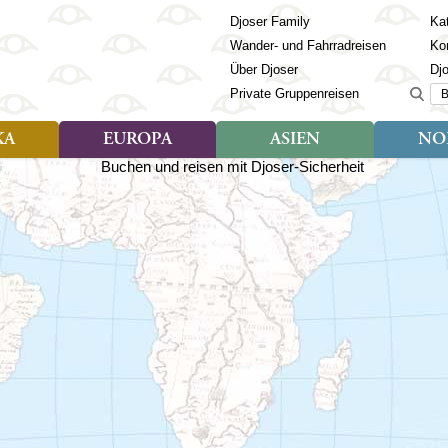
Djoser Family
Kat
Wander- und Fahrradreisen
Ko
Über Djoser
Dj
Suc
Private Gruppenreisen
KA
EUROPA
ASIEN
NO
Art der Reise
Art der Reise
Länder
Art der R
Län
ien
Djoser Reisen (9)
Djoser Reisen (23)
Albanien
Djoser Re
Bh
Djoser Family (3)
Djoser Family (12)
Andorra
Djoser Fa
Ch
Wander- und Fahrradreisen
Wander- und Fahrradreisen
Armenien
In
(6)
(1)
Aserbaidschan
In
ca
Azoren
Ja
Balkan
Ka
isch Guayana
Baltikum
Ka
la
Bosnien & Herzegowina
Ki
Estland
La
s
Finnland
Ma
en
Georgien
Mo
Griechenland