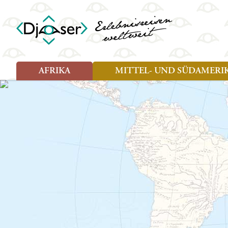
AFRIKA
MITTEL- UND SÜDAMERI
Art der Reise
Art der Reise
Länder
Länder
Djoser Reisen (8)
Djoser Reisen (13)
Ägypten
Argentin
Djoser Family (5)
Djoser Family (8)
Botswana
Bolivien
Wander- und Fahrradreisen
Eswatini (Swasiland)
Brasilien
(1)
Kap Verde
Chile
Kenia
Costa Ri
Lesotho
Ecuador
Madagaskar
Französ
Marokko
Guatema
Namibia
Guyana
Sansibar
Hondura
Simbabwe
Kolumbi
Südafrika
Kuba