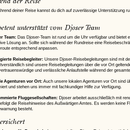
end der Reise
rend deiner Reise kannst du dich auf zuverlässige Unterstützung ru
tent unterstützt vom Djoser Team
er Team:
Das Djoser-Team ist rund um die Uhr verfügbar und bietet 
tive Lösung an. Sollte sich während der Rundreise eine Reisebeschr
eroute entsprechend anpassen.
ierte Reisebegleiter:
Unsere Djoser-Reisebegleitungen sind mit den
tverständlich sind unsere Reisebegleitungen über die vor Ort geltend
vertrauenswürdige und verlässliche Anlaufstelle während der gesamt
le Agenturen vor Ort:
Auch unsere lokalen Agenturen vor Ort sind 
miert und stehen uns immer mit fachkundiger Hilfe zur Verfügung.
mmierte Fluggesellschaften:
Djoser arbeitet ausschließlich mit 
efolgt die Reisehinweise des Außwärtigen Amtes. Es werden keine Flü
warnung besteht.
ersichert