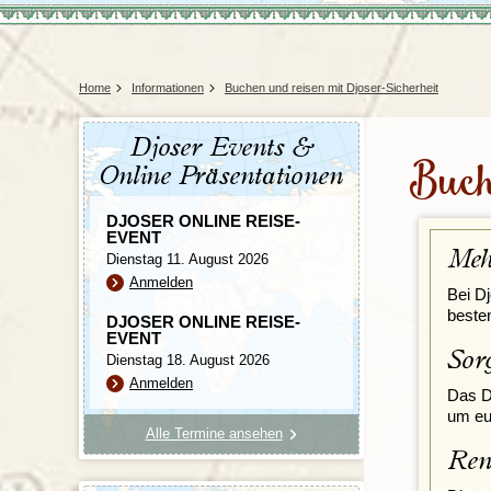
Tansania
Mexiko
Uganda
Peru
Surinam
Home
Informationen
Buchen und reisen mit Djoser-Sicherheit
Djoser Events &
Buch
Online Präsentationen
DJOSER ONLINE REISE-
EVENT
Meh
Dienstag 11. August 2026
Anmelden
Bei Dj
beste
DJOSER ONLINE REISE-
EVENT
Sor
Dienstag 18. August 2026
Anmelden
Das D
um eur
Alle Termine ansehen
Ren