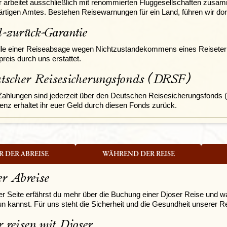
r arbeitet ausschließlich mit renommierten Fluggesellschaften zusa
rtigen Amtes. Bestehen Reisewarnungen für ein Land, führen wir do
d-zurück-Garantie
lle einer Reiseabsage wegen Nichtzustandekommens eines Reisetermi
reis durch uns erstattet.
tscher Reisesicherungsfonds (DRSF)
Zahlungen sind jederzeit über
den Deutschen Reisesicherungsfonds
enz erhaltet ihr euer Geld durch diesen Fonds zurück.
R DER ABREISE
WÄHREND DER REISE
er Abreise
er Seite erfährst du mehr über die Buchung einer Djoser Reise und w
un kannst. Für uns steht die Sicherheit und die Gesundheit unserer Re
r reisen mit Djoser