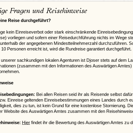
ge Fragen und Reisehinweise
ine Reise durchgeführt?
ge kein Einreiseverbot oder stark einschränkende Einreisebedingung
ise) vorliegen und sofern einer Reisedurchführung nichts im Wege st
unterhalb der angegebenen Mindestteilnehmerzahl durchzuführen. So
 10 Personen erreicht ist, wird die Rundreise garantiert durchgeführt.
unserer sachkundigen lokalen Agenturen ist Djoser stets auf dem L
mationen (zusammen mit den Informationen des Auswärtigen Amtes) 
vornehmen.
nweise
eisebedingungen:
Bei allen Reisen seid ihr als Reisende selbst dafü
zw. Einreise geltenden Einreisebestimmungen eines Landes durch eu
ligkeit, dies zu tun, ist kein Grund für eine kostenlose Stornierung. D
er Website des Auswärtigen Amtes zusammen mit den Reisehinweis
ehinweise:
Hier
findet ihr die Bewertung des Auswärtigen Amtes zu d