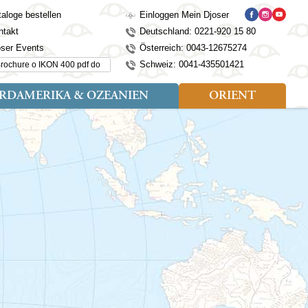
aloge bestellen
Einloggen Mein Djoser
ntakt
Deutschland: 0221-920 15 80
oser Events
Österreich: 0043-12675274
hen...
Schweiz: 0041-435501421
RDAMERIKA & OZEANIEN
ORIENT
eise
der
Art der Reise
Länder
Länder
isen (4)
utan
Kosovo
Djoser Reisen (5)
Alaska
Nepal
Ägypten
mily (2)
ina
Kroatien
Djoser Family (5)
Australien
Seidenstraße
Israel
dien
Lettland
Wander- und Fahrradreisen
Kanada
Singapur
Jordanien
donesien
Litauen
(2)
Neuseeland
Sri Lanka
Marokko
pan
Madeira
USA
Südkorea
Oman
mbodscha
Mazedonien
Taiwan
Türkei
sachstan
Montenegro
Thailand
rgistan
Polen
Tibet
os
Portugal
Turkmenistan
laysia
Schottland
Usbekistan
ngolei
Serbien
Vietnam
Spanien