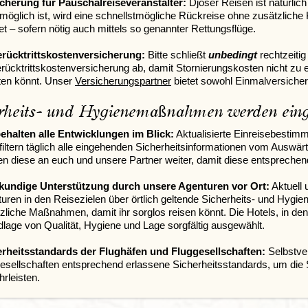
cherung für Pauschalreiseveranstalter:
Djoser Reisen ist natürlich 
 möglich ist, wird eine schnellstmögliche Rückreise ohne zusätzlich
tet – sofern nötig auch mittels so genannter Rettungsflüge.
erücktrittskostenversicherung:
Bitte schließt
unbedingt
rechtzeiti
rücktrittskostenversicherung ab, damit Stornierungskosten nicht zu 
ten könnt. Unser
Versicherungspartner
bietet sowohl Einmalversiche
rheits- und Hygienemaßnahmen werden eing
ehalten alle Entwicklungen im Blick:
Aktualisierte Einreisebesti
 filtern täglich alle eingehenden Sicherheitsinformationen vom Auswärt
en diese an euch und unsere Partner weiter, damit diese entspreche
kundige Unterstützung durch unsere Agenturen vor Ort:
Aktuell 
uren in den Reisezielen über örtlich geltende Sicherheits- und Hyg
zliche Maßnahmen, damit ihr sorglos reisen könnt. Die Hotels, in de
lage von Qualität, Hygiene und Lage sorgfältig ausgewählt.
erheitsstandards der Flughäfen und Fluggesellschaften:
Selbstver
esellschaften entsprechend erlassene Sicherheitsstandards, um die 
rleisten.