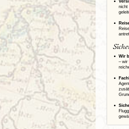
Versi
nicht
gelei
Reis
Reise
antre
Siche
Wir b
– wir
reich
Fach
Agent
zusät
Grund
Sich
Flugg
gewäh