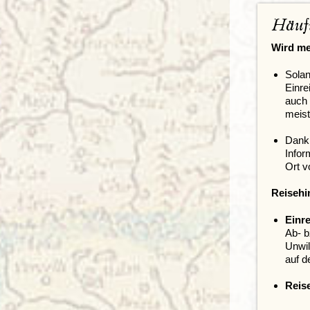
Häufi
Wird me
Solan
Einre
auch 
meist
Dank 
Infor
Ort 
Reisehi
Einr
Ab- b
Unwil
auf d
Reis