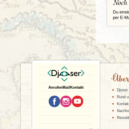
Noch
Du errei
per E-Ma
Über
Anrufen
Mail
Kontakt
Djoser,
Rund u
Kontak
Nachhal
Reiseb