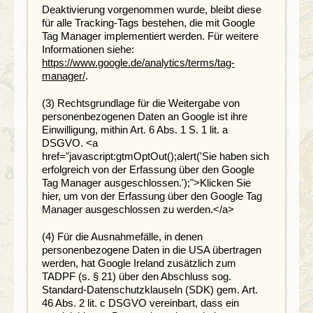
Deaktivierung vorgenommen wurde, bleibt diese
für alle Tracking-Tags bestehen, die mit Google
Tag Manager implementiert werden. Für weitere
Informationen siehe:
https://www.google.de/analytics/terms/tag-
manager/
.
(3) Rechtsgrundlage für die Weitergabe von
personenbezogenen Daten an Google ist ihre
Einwilligung, mithin Art. 6 Abs. 1 S. 1 lit. a
DSGVO. <a
href="javascript:gtmOptOut();alert('Sie haben sich
erfolgreich von der Erfassung über den Google
Tag Manager ausgeschlossen.');">Klicken Sie
hier, um von der Erfassung über den Google Tag
Manager ausgeschlossen zu werden.</a>
(4) Für die Ausnahmefälle, in denen
personenbezogene Daten in die USA übertragen
werden, hat Google Ireland zusätzlich zum
TADPF (s. § 21) über den Abschluss sog.
Standard-Datenschutzklauseln (SDK) gem. Art.
46 Abs. 2 lit. c DSGVO vereinbart, dass ein