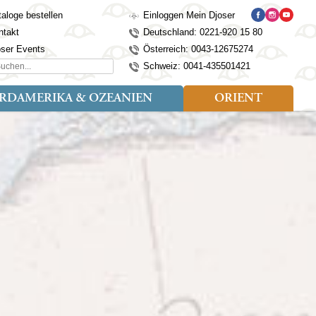
aloge bestellen
Einloggen Mein Djoser
ntakt
Deutschland: 0221-920 15 80
oser Events
Österreich: 0043-12675274
hen...
Schweiz: 0041-435501421
RDAMERIKA & OZEANIEN
ORIENT
eise
der
Art der Reise
Länder
Länder
isen (4)
utan
Kosovo
Djoser Reisen (5)
Alaska
Nepal
Ägypten
mily (2)
ina
Kroatien
Djoser Family (5)
Australien
Seidenstraße
Israel
dien
Lettland
Wander- und Fahrradreisen
Kanada
Singapur
Jordanien
donesien
Litauen
(2)
Neuseeland
Sri Lanka
Marokko
pan
Madeira
USA
Südkorea
Oman
mbodscha
Mazedonien
Taiwan
Türkei
sachstan
Montenegro
Thailand
rgistan
Polen
Tibet
os
Portugal
Turkmenistan
laysia
Schottland
Usbekistan
ngolei
Serbien
Vietnam
Spanien