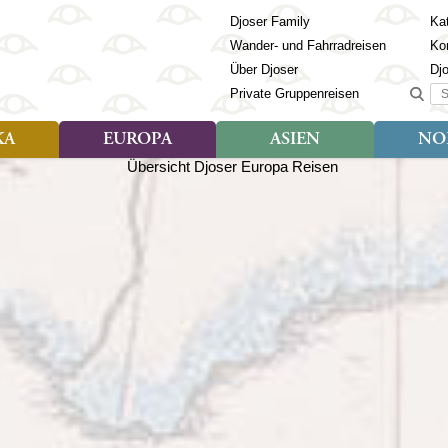
Djoser Family
Kat
Wander- und Fahrradreisen
Ko
Über Djoser
Dj
Suc
Private Gruppenreisen
KA
EUROPA
ASIEN
NO
Art der Reise
Art der Reise
Länder
Art der R
Län
ien
Djoser Reisen (9)
Djoser Reisen (23)
Albanien
Djoser Re
Bh
Djoser Family (3)
Djoser Family (12)
Andorra
Djoser Fa
Ch
Wander- und Fahrradreisen
Wander- und Fahrradreisen
Armenien
In
(6)
(1)
Aserbaidschan
In
ca
Azoren
Ja
Balkan
Ka
isch Guayana
Baltikum
Ka
la
Bosnien & Herzegowina
Ki
Estland
La
s
Finnland
Ma
en
Georgien
Mo
Griechenland