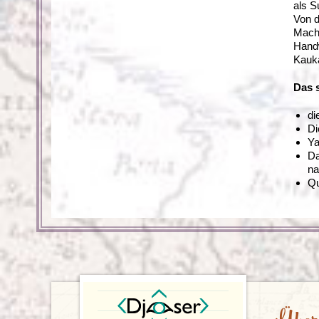
als S
Von d
Machn
Handw
Kauka
Das 
di
Di
Ya
Da
na
Qu