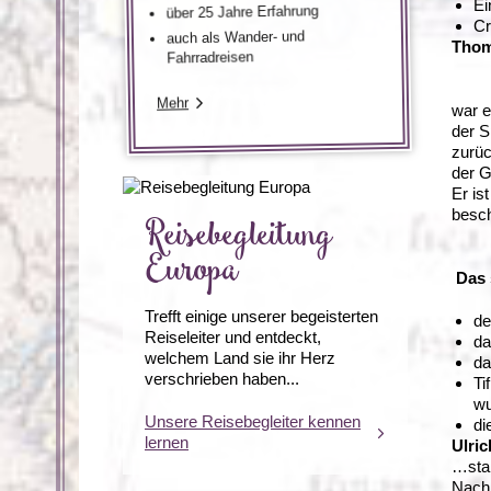
Ei
über 25 Jahre Erfahrung
Cr
auch als Wander- und
Thom
Fahrradreisen
Mehr
war e
der S
zurüc
der G
Er is
besch
Reisebegleitung
Europa
Das 
Trefft einige unserer begeisterten
de
Reiseleiter und entdeckt,
da
welchem ​​Land sie ihr Herz
da
verschrieben haben...
Ti
wu
Unsere Reisebegleiter kennen
di
lernen
Ulri
…stam
Nach 