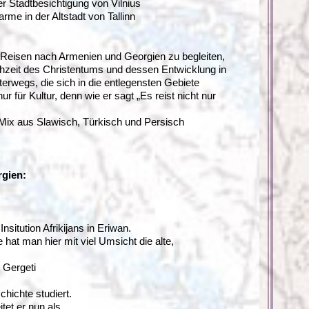
r Stadtbesichtigung von Vilnius
me in der Altstadt von Tallinn
r Reisen nach Armenien und Georgien zu begleiten,
ühzeit des Christentums und dessen Entwicklung in
erwegs, die sich in die entlegensten Gebiete
 für Kultur, denn wie er sagt „Es reist nicht nur
 Mix aus Slawisch, Türkisch und Persisch
rgien:
itution Afrikijans in Eriwan.
 hat man hier mit viel Umsicht die alte,
 Gergeti
ichte studiert.
tet er nun als