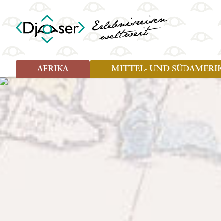
AFRIKA
MITTEL- UND SÜDAMERI
Art der Reise
Art der Reise
Länder
Länder
Djoser Reisen (8)
Djoser Reisen (13)
Ägypten
Argentin
Djoser Family (5)
Djoser Family (8)
Botswana
Bolivien
Wander- und Fahrradreisen
Eswatini (Swasiland)
Brasilien
(1)
Kap Verde
Chile
Kenia
Costa Ri
Lesotho
Ecuador
Madagaskar
Französ
Marokko
Guatema
Namibia
Guyana
Sansibar
Hondura
Simbabwe
Kolumbi
Südafrika
Kuba