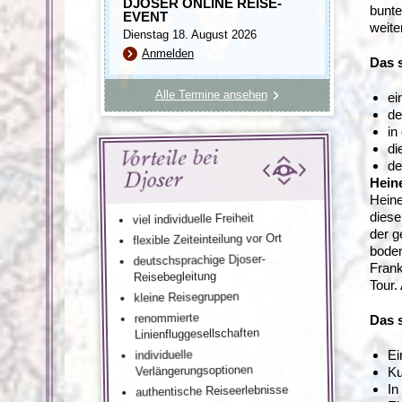
DJOSER ONLINE REISE-
bunte
EVENT
weite
Dienstag 18. August 2026
Anmelden
Das s
Alle Termine ansehen
ei
de
in
di
Vorteile bei
de
Djoser
Hein
Heine
diese
viel individuelle Freiheit
der g
flexible Zeiteinteilung vor Ort
boden
deutschsprachige Djoser-
Frank
Reisebegleitung
Tour.
kleine Reisegruppen
renommierte
Das 
Linienfluggesellschaften
Ei
individuelle
Verlängerungsoptionen
Ku
In
authentische Reiseerlebnisse