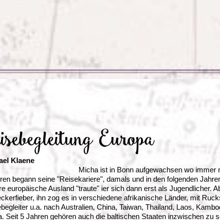
Irland
Island
e
Italien
isebegleitung Europa
ael Klaene
Micha ist in Bonn aufgewachsen wo immer no
ren begann seine "Reisekariere", damals und in den folgenden Jahren
re europäische Ausland "traute" ier sich dann erst als Jugendlicher.
ckerfieber, ihn zog es in verschiedene afrikanische Länder, mit Ruc
begleiter u.a. nach Australien, China, Taiwan, Thailand, Laos, Kambod
. Seit 5 Jahren gehören auch die baltischen Staaten inzwischen zu s