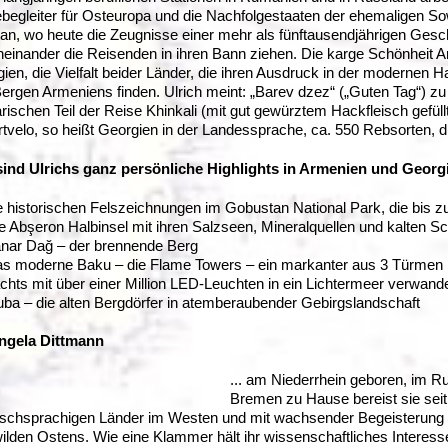
begleiter für Osteuropa und die Nachfolgestaaten der ehemaligen S
an, wo heute die Zeugnisse einer mehr als fünftausendjährigen Gesc
einander die Reisenden in ihren Bann ziehen. Die karge Schönheit
ien, die Vielfalt beider Länder, die ihren Ausdruck in der modernen Hau
ergen Armeniens finden. Ulrich meint: „Barev dzez“ („Guten Tag“) z
arischen Teil der Reise Khinkali (mit gut gewürztem Hackfleisch gefüllte
tvelo, so heißt Georgien in der Landessprache, ca. 550 Rebsorten, d
sind Ulrichs ganz persönliche Highlights in Armenien und Georg
e historischen Felszeichnungen im Gobustan National Park, die bis zu
e Abşeron Halbinsel mit ihren Salzseen, Mineralquellen und kalten
nar Dağ – der brennende Berg
s moderne Baku – die Flame Towers – ein markanter aus 3 Türmen 
chts mit über einer Million LED-Leuchten in ein Lichtermeer verwande
ba – die alten Bergdörfer in atemberaubender Gebirgslandschaft
Angela Dittmann
... am Niederrhein geboren, im Ru
Bremen zu Hause bereist sie sei
schsprachigen Länder im Westen und mit wachsender Begeisterung 
ilden Ostens. Wie eine Klammer hält ihr wissenschaftliches Intere