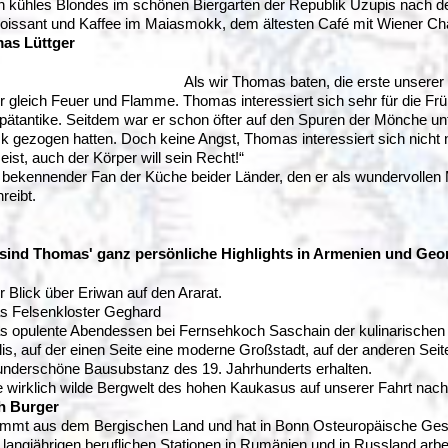
n kühles Blondes im schönen Biergarten der Republik Uzupis nach de
oissant und Kaffee im Maiasmokk, dem ältesten Café mit Wiener Char
as Lüttger
Als wir Thomas baten, die erste unsere
r gleich Feuer und Flamme. Thomas interessiert sich sehr für die Fr
pätantike. Seitdem war er schon öfter auf den Spuren der Mönche unt
k gezogen hatten. Doch keine Angst, Thomas interessiert sich nicht nur
eist, auch der Körper will sein Recht!“
t bekennender Fan der Küche beider Länder, den er als wundervollen
reibt.
sind Thomas' ganz persönliche Highlights in Armenien und Geo
r Blick über Eriwan auf den Ararat.
s Felsenkloster Geghard
s opulente Abendessen bei Fernsehkoch Saschain der kulinarischen Ins
flis, auf der einen Seite eine moderne Großstadt, auf der anderen Seite
nderschöne Bausubstanz des 19. Jahrhunderts erhalten.
e wirklich wilde Bergwelt des hohen Kaukasus auf unserer Fahrt nach
ch Burger
mt aus dem Bergischen Land und hat in Bonn Osteuropäische Gesch
langjährigen beruflichen Stationen in Rumänien und in Russland arbei