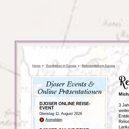
Tansania
Mexiko
Uganda
Peru
Surinam
Home
Rundreisen in Europa
Reisebegleitung Europa
Re
Djoser Events &
Online Präsentationen
Mich
DJOSER ONLINE REISE-
3 Jah
EVENT
weite
Dienstag 11. August 2026
Entde
Anmelden
Reise
Lanka