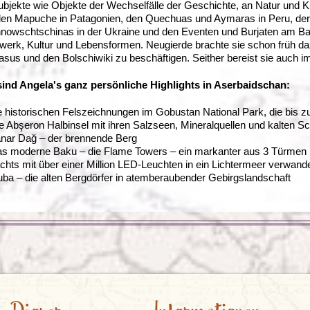
ubjekte wie Objekte der Wechselfälle der Geschichte, an Natur und 
en Mapuche in Patagonien, den Quechuas und Aymaras in Peru, der
owschtschinas in der Ukraine und den Eventen und Burjaten am Baik
erk, Kultur und Lebensformen. Neugierde brachte sie schon früh daz
sus und den Bolschiwiki zu beschäftigen. Seither bereist sie auch 
sind Angela's ganz persönliche Highlights in Aserbaidschan:
e historischen Felszeichnungen im Gobustan National Park, die bis zu
e Abşeron Halbinsel mit ihren Salzseen, Mineralquellen und kalten
nar Dağ – der brennende Berg
s moderne Baku – die Flame Towers – ein markanter aus 3 Türmen 
chts mit über einer Million LED-Leuchten in ein Lichtermeer verwande
ba – die alten Bergdörfer in atemberaubender Gebirgslandschaft