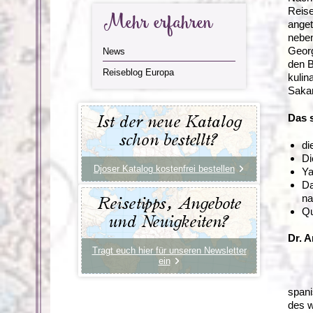
Reise
Mehr erfahren
anget
neben
Georg
News
den B
Reiseblog Europa
kulin
Sakar
Das 
Ist der neue Katalog
schon bestellt?
di
Di
Djoser Katalog kostenfrei bestellen
Ya
Da
na
Reisetipps, Angebote
Qu
und Neuigkeiten?
Dr. 
Tragt euch hier für unseren Newsletter
ein
spani
des w