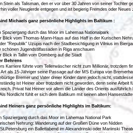
n Stein als Talisman, den er vor über 30 Jahren von seiner Tochter 
rhin voller Neugierde entgegen und ist begierig Fremdes oder Neues
ind Michaels ganz persönliche Highlights im Baltikum :
n Spaziergang durch das Moor im Lahemaa Nationalpark
r Blick vom Thomas-Mann-Haus auf das Haff in der Kurischen Nehr
 der "Republik" Uzupis nach der Stadbesichtigung in Vilnius im Bierga
e schönen Jugendstilfassaden in Riga anschauen
r Blick in Tallin vom Domberg auf die Stadt
er Behrens
rs Karriere führte vom Tellerwäscher nicht zum Millionär, trotzdem fi
 Art als 15-Jähriger seine Passage auf der MS Europa von Bremerha
ebürtige Bremer und Vater dreier Kinder dann jedoch nicht, stattdesse
ständig ist Heiner aber trotzdem nicht geworden, denn seine Arbeit 
reich. Privat hat Heiner vor allem die Länder des Orients ausführlich b
 Als Nordlicht fühlt er sich dem Baltikum mit seinen alten Hansestä
sind Heiners ganz persönliche Highlights im Baltikum:
n Spaziergang durch das Moor im Lahemaa National Park
rischen Nehrung: Wanderung auf der Großen Düne von Nidden
 St.Petersburg ein Ballettabend im Alexandrinski oder Mariinski Theat