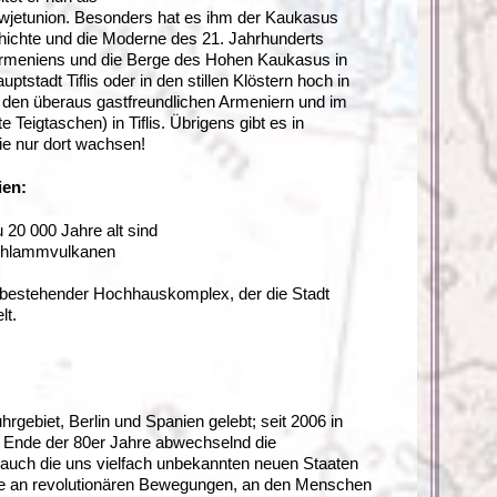
owjetunion. Besonders hat es ihm der Kaukasus
hichte und die Moderne des 21. Jahrhunderts
 Armeniens und die Berge des Hohen Kaukasus in
ptstadt Tiflis oder in den stillen Klöstern hoch in
u den überaus gastfreundlichen Armeniern und im
 Teigtaschen) in Tiflis. Übrigens gibt es in
ie nur dort wachsen!
ien:
 20 000 Jahre alt sind
 Schlammvulkanen
bestehender Hochhauskomplex, der die Stadt
lt.
hrgebiet, Berlin und Spanien gelebt; seit 2006 in
t Ende der 80er Jahre abwechselnd die
auch die uns vielfach unbekannten neuen Staaten
sse an revolutionären Bewegungen, an den Menschen