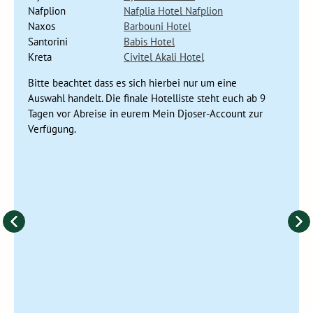
Nafplion
Nafplia Hotel Nafplion
Naxos
Barbouni Hotel
Santorini
Babis Hotel
Kreta
Civitel Akali Hotel
Bitte beachtet dass es sich hierbei nur um eine
Auswahl handelt. Die finale Hotelliste steht euch ab 9
Tagen vor Abreise in eurem Mein Djoser-Account zur
Verfügung.
Nafplion ist eine der attraktivsten Städte auf dem
Peloponnes. Die Stadt wurde zwei Jahrhunderte lang von den
Venezianern beherrscht. Ihre Architektur, in der weiße und
pastellfarbene Häuser mit schmiedeeisernen Balkonen den
Ton angeben, erinnert stark an Venedig. Die Stadt liegt am
Fuße eines Hügels, von dem aus man einen schönen Blick
auf die Bucht hat. Da die Stadt strategisch sehr günstig am
Meer liegt, wurden in der Vergangenheit mehrere große
Festungen auf dem Hügel errichtet, darunter die Festung
Palamidi. Bei der Besichtigung dieser Festung solltet ihr
euch allerdings auf einen beträchtlichen Aufstieg einstellen!