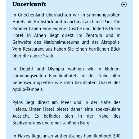
Unterkunft
natürliche Schönheit. Es ist bekannt für seine
atemberaubenden Strände, sein kristallklares Wasser und
In Griechenland übernachten wir in stimmungsvollen
sein warmes mediterranes Klima. Pylos hat auch historische
Hotels mit Frühstück und manchmal auch mit Pool. Die
Bedeutung als Schauplatz der berühmten Schlacht von
Zimmer haben eine eigene Dusche und Toilette. Unser
Navarino, einem entscheidenden Seegefecht während des
Hotel in Athen liegt direkt im Zentrum und in
griechischen Unabhängigkeitskrieges. Besucher von Pylos
Gehweite des Nationalmuseums und der Akropolis.
können die bezaubernden Straßen erkunden und die ruhige
Vom Restaurant aus haben Sie einen herrlichen Blick
Atmosphäre dieses Küstenjuwels genießen. Ganz gleich, ob
über die ganze Stadt.
ihr euch für Geschichte interessieren oder einen ruhigen
Rückzugsort am Meer sucht, Pylos bietet ein reizvolles
In Delphi und Olympia wohnen wir in kleinen,
Reiseziel. Das Dorf hat ein typisch mediterranes Aussehen
stimmungsvollen Familienhotels in der Nähe aller
mit weiß gekalkten Häusern und Balkonen voller blühender
Sehenswürdigkeiten wie dem berühmten Orakel des
Blumen. Durch Olivenhaine fahren wir zu unserem Hotel.
Apollo-Tempels.
Das historische Löwentor in Mykene
Pylos liegt direkt am Meer und in der Nähe des
Hafens. Unser Hotel bietet daher eine spektakuläre
Tag 8 Pylos
Aussicht. Es befindet sich in der Nähe des
Tag 9 Pylos - Mystras
Stadtzentrums und einer schönen Burg.
Tag 10 Mystras - Sparta - Mykene - Nafplion
In Naxos liegt unser authentisches Familienhotel 200