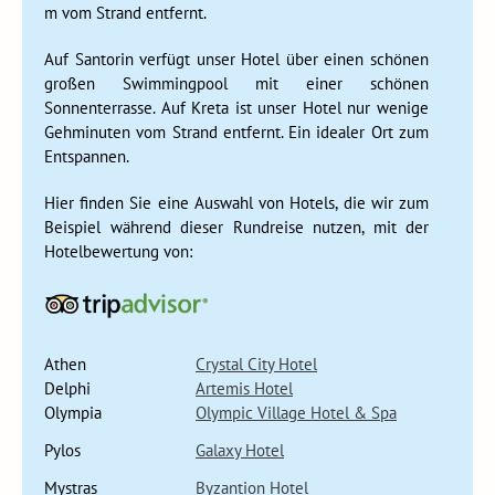
Mystras war eine byzantinische Stadt. Die Ruinen und die
m vom Strand entfernt.
Umgebung haben etwas Märchenhaftes an sich. Vom Gipfel
Auf Santorin verfügt unser Hotel über einen schönen
des Berges wandert ihr an mehreren archäologischen
großen Swimmingpool mit einer schönen
Stätten vorbei nach unten. Auf halber Strecke kommen wir
Sonnenterrasse. Auf Kreta ist unser Hotel nur wenige
an einem von Nonnen betriebenen Laden vorbei, die hier
Gehminuten vom Strand entfernt. Ein idealer Ort zum
stolz ihre selbst bestickten Tischdecken zum Kauf anbieten.
Entspannen.
Genießt auch die fantastische Aussicht. Nach einem kurzen
Fotostopp an der Leonidas-Statue in Sparta setzen wir
Hier finden Sie eine Auswahl von Hotels, die wir zum
unsere Reise in Richtung Mykene fort.
Beispiel während dieser Rundreise nutzen, mit der
Hotelbewertung von:
Auf dem Weg nach Nafplion besuchen wir erst den früheren
kriegerischen Stadtstaat Sparta und dann Mykene, wo wir das
imposante, historische Löwentor sehen. Mit dem Bus geht es
dann weiter nach Nafplion, der ersten Hauptstadt des neuen
unabhängigen Griechenlands um 1830.
Athen
Crystal City Hotel
Delphi
Artemis Hotel
Olympia
Olympic Village Hotel & Spa
Pylos
Galaxy Hotel
Mystras
Byzantion Hotel