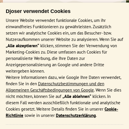
Kapelle des Heiligen Georg. Vor allem am Abend
Die Vorteile unserer Family Gruppenreisen
Tipp: Wählt mit eurer ganzen Familie viele verschiedene
habt ihr von dort aus eine herrliche Aussicht.
Djoser verwendet Cookies
kleine Gerichte (Mezze), dann könnt ihr so viel wie möglich
Von Olympia aus könnt ihr 'Kleoniki's Honeyfarm'
Rund um Buchung und Versicherungen bei Djoser Family
von all den Köstlichkeiten probieren. So machen es auch die
besuchen (ein nettes kleines Museum über Honig
Unsere Website verwendet funktionale Cookies, um ihr
Kontakt / Impressum
Griechen.
und das Leben in Olympia vor 100 Jahren).
einwandfreies Funktionieren zu gewährleisten. Zusätzlich
Die schönsten Aussichten auf Santorini habt ihr,
Nachhaltigkeit bei Djoser
setzen wir analytische Cookies ein, um das Besucher- bzw.
Vulkanische Insel Santorini
wenn ihr über den Kraterrand nach Oia wandert.
Nutzeraufkommen unserer Website zu analysieren. Wenn Sie auf
Taucht in die Vergangenheit Santorinis ein und
„Alle akzeptieren“
klicken, stimmen Sie der Verwendung von
INFORMATIONEN
Tag 14 Fähre Naxos - Santorini
besucht die Ausgrabungen von Akrotiri, einer
Marketing-Cookies zu. Diese umfassen auch Cookies für
Tag 15 Santorini
minoischen Hafenstadt, die um 1600 v. Chr. durch
Häufig gestellte Fragen
personalisierte Werbung, die Ihre Daten zur
Tag 16 Fähre Santorini - Kreta (Heraklion)
einen Vulkanausbruch zerstört wurde.
Anzeigepersonalisierung an Google und andere Dritte
Katalog bestellen
Unternehmt eine Wanderung durch die 8 km lange
weitergeben können.
Events & Online Präsentationen
Imbros-Schlucht. Eine schöne Naturwanderung
Weitere Informationen dazu, wie Google Ihre Daten verwendet,
durch enge Abschnitte mit hohen Felsformationen.
finden Sie in den
Datenschutzbestimmungen und den
Djoser Reiseblog
Unterwegs trefft ihr auf die wilden Kri-kri-Ziegen.
Allgemeinen Geschäftsbedingungen von Google
. Wenn Sie dies
AGB
Ein Ausflug zum interessanten Knossos in der Stadt
nicht möchten, können Sie auf
„Alle ablehnen“
klicken. In
Heraklion. Die Ausgrabungen stammen aus der
diesem Fall werden ausschließlich funktionale und analytische
Formblatt
minoischen Zeit, vor etwa 4.000 Jahren.
Cookies gesetzt. Weitere Details finden Sie in unserer
Cookie-
Datenschutz
Richtlinie
sowie in unserer
Datenschutzerklärung
.
MEIST BESUCHTE REISEN
Funktionale und analytische Cookies