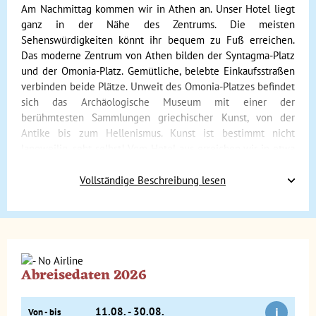
Am Nachmittag kommen wir in Athen an. Unser Hotel liegt
ganz in der Nähe des Zentrums. Die meisten
Sehenswürdigkeiten könnt ihr bequem zu Fuß erreichen.
Das moderne Zentrum von Athen bilden der Syntagma-Platz
und der Omonia-Platz. Gemütliche, belebte Einkaufsstraßen
verbinden beide Plätze. Unweit des Omonia-Platzes befindet
sich das Archäologische Museum mit einer der
berühmtesten Sammlungen griechischer Kunst, von der
Antike bis zum Hellenismus. Kunst ist bestimmt nicht
langweilig, seht selbst! Vom Hotel aus erreichen wir in etwa
15 Minuten zu Fuß das gemütliche Viertel Pláka, das zur Zeit
des osmanischen Reiches entstand. Ihr werdet sehen, dass
Vollständige Beschreibung lesen
die Häuser dort noch genau so sind, wie sie früher waren.
Die Mauern sind mit Hibiskus und Bougainvillea bewachsen.
Es macht Spaß, durch die engen, verwinkelten Gassen zu
schlendern, und wenn ihr Glück habt, schenkt euch jeder
Händler ein herzliches Lächeln. Auf vielen Freiflächen in
Abreisedaten 2026
Pláka stößt man auf Überreste von Tempeln und
Marktplätzen des antiken Athens. Das macht die Stadt so
interessant und abwechslungsreich.
i
11.08. - 30.08.
Von - bis