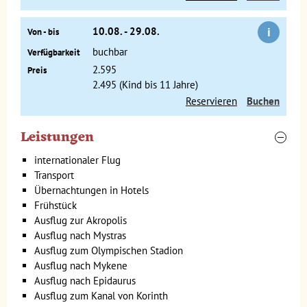
reisten sie nach Delphi. Hier holten sie sich Rat bei dem
berühmten Orakel im Apollo-Tempel. Delphi ist wunderschön
am Hang eines Berges gelegen, zwischen Felsen und
i
10.08. - 29.08.
Von - bis
gewundenen Straßen. Von hier aus blickt man auf die Berge
buchbar
Verfügbarkeit
der Parnassos-Kette. Es ist nicht verwunderlich, dass sich die
2.595
Preis
alten Griechen hier gerne aufhielten. Eine angenehme
2.495 (Kind bis 11 Jahre)
Mittelmeerbrise sorgt für angenehme Temperaturen.
Reservieren
Buchen
Olympia: der Geburtsort der
Olympischen Spiele
Leistungen
internationaler Flug
Tag 5 Delphi - Olympia
Transport
Tag 6 Olympia, Ausflug zum Olympiastadion
Übernachtungen in Hotels
Tag 7 Olympia - Pylos
Frühstück
Ausflug zur Akropolis
Auf der Fahrt von Delphi nach Olympia folgt ihr der Küste
Ausflug nach Mystras
des Korinthischen Golfs. Eine schöne Strecke mit tollen
Ausflug zum Olympischen Stadion
Ausblicken auf das Wasser und die kleinen Küstenstädte.
Ausflug nach Mykene
Ausflug nach Epidaurus
Ausflug zum Kanal von Korinth