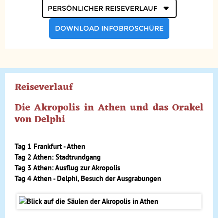
Reiseverlauf
Geld
Mahlzeiten
DOWNLOAD INFOBROSCHÜRE
Gesundheit
Individuelle An- & Abreise
Reiseverlauf
Klima und Geografie
Die Akropolis in Athen und das Orakel
Anforderungsprofil
von Delphi
Reisebegleitung
Tag 1 Frankfurt - Athen
Tag 2 Athen: Stadtrundgang
Tag 3 Athen: Ausflug zur Akropolis
Tag 4 Athen - Delphi, Besuch der Ausgrabungen