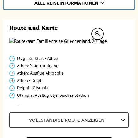
ALLE REISEINFORMATIONEN
REISEVERLAUF
Route und Karte
TERMINE | PREISE
REZENSIONEN
PRAKTISCHE INFOS
Flug Frankfurt - Athen
Athen: Stadtrundgang
Unterkunft
FAQ
Athen: Ausflug Akropolis
FOTOS UND VIDEOS
Fluginformationen
Athen - Delphi
Delphi - Olympia
Transport
BUCHEN
Olympia: Ausflug olympisches Stadion
...
Leistungen
Ausflüge
VOLLSTÄNDIGE ROUTE ANZEIGEN
Reisedokumente
Persönlicher