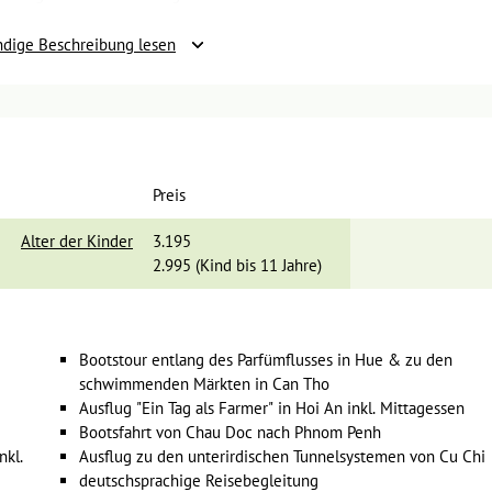
n Besuch abzustatten, das mit Sicherheit Klein und Groß begeistern 
ndige Beschreibung lesen
 traditionellen Holzdschunke erkunden
Preis
Alter der Kinder
3.195
der besonderen Art: die
Halong-Bucht
. Mehr
2.995 (Kind bis 11 Jahre)
Bucht. Es gibt hier kleine versteckte Strände
istallklare Wasser des Golfes von Tonkin.
 Unter anderem wollen Einwohner ein
erschwunden sein, nachdem er die
Bootstour entlang des Parfümflusses in Hue & zu den
atte (daher auch der Name Ha Long =
schwimmenden Märkten in Can Tho
ke
machen wir eine Bootstour u.a. zu der
Ausflug "Ein Tag als Farmer" in Hoi An inkl. Mittagessen
tigen Stalaktiten und Stalagmiten, die Tieren
Bootsfahrt von Chau Doc nach Phnom Penh
Gelegenheit uns an den Stränden der Insel zu erholen und das vielfält
nkl.
Ausflug zu den unterirdischen Tunnelsystemen von Cu Chi
urück nach Hanoi geht.
deutschsprachige Reisebegleitung