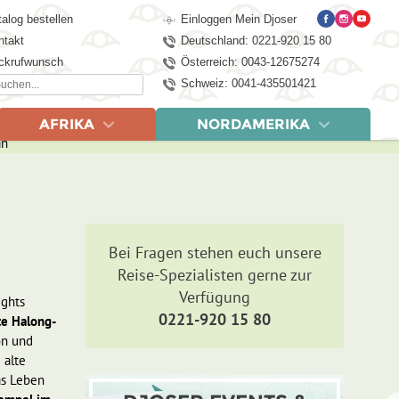
alog bestellen
Einloggen Mein Djoser
ntakt
Deutschland: 0221-920 15 80
ckrufwunsch
Österreich: 0043-12675274
chen...
Schweiz: 0041-435501421
AFRIKA
NORDAMERIKA
LÄNDER
REISEN
rasilien, 21 Tage
swana & Simbabwe, 22 Tage
Kanada
Kanada, 20 Tage
 Tage
swatini mit Krüger NP, 21 Tage
USA
USA – der Westen, 21 Tage
 Tage
r Norden & Eswatini, 15 Tage
pagos, 21 Tage
 Krüger NP, 15 Tage
Bei Fragen stehen euch unsere
nsibar, 15 Tage
Reise-Spezialisten gerne zur
e
Verfügung
ights
0221-920 15 80
te Halong-
on und
 alte
as Leben