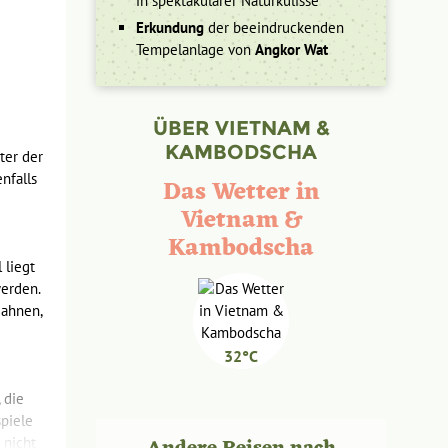
in spektakulärer Naturkulisse
Erkundung
der beeindruckenden
Tempelanlage von
Angkor Wat
ÜBER VIETNAM &
KAMBODSCHA
ter der
nfalls
Das Wetter in
Vietnam &
Kambodscha
 liegt
erden.
Fahnen,
32°C
 die
spiele
 nicht