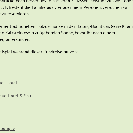
rücke noch besser Revue passieren zu lassen. Reist ihr zu zweit oder
eit helfen wir den Bauern beim Pflanzen oder Ernten und erleben mit, 
euch. Besteht die Familie aus vier oder mehr Personen, versuchen wir
wird bis er später fertig zum Verzehr ist. Zum Abschluss wird ein lecker
 zu reservieren.
 das wir gemeinsam auf dem Hof genießen. Wir können den Abend in H
ssen und bei einem Spaziergang die farbenfrohen Laternen bewundern
einer traditionellen Holzdschunke in der Halong-Bucht dar. Genießt am
hen Kalksteininseln aufgehenden Sonne, bevor ihr nach einem
Region erkunden.
Stadt (Saigon)
Beispiel während dieser Rundreise nutzen:
t weiter nach Da Nang. Von hier aus nutzen
t Vietnams Saigon
zu reisen.
Saigon
,
offiziell
 der Teilung Vietnams im Jahre 1954 zur Hauptstadt der Republik Vietn
tes Hotel
 Verkehr
mit einem endlose Strom von Autos, Mopeds und Fahrradtaxis 
etet sich eine Tour mit einem
Fahrradtaxi
an. Besuchen werden wir
ique Hotel & Spa
aubert mit seinen schmalen Gassen, bunten Märkten und filigranen Pago
he Einflüsse ins Land, die vor allem in der Architektur und den
en Bau des Rathauses, dem Hotel De Ville, der
Notre Dame Kathedrale
häuser und in den neoklassizistischen Ornamenten spiegelt sich der
Boutique