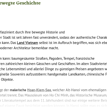
bewegte Geschichte
fasziniert durch Ihre bewegte Historie und
 Stadt ist seit Jahren fast unverändert, sodass der authentische Charak
n kann. Das
Land Vietnam
selbst ist im Aufbruch begriffen, was sich ebe
moderner Architektur bemerkbar macht.
rn kann: baumgesäumte Straßen, Pagoden, Tempel, französische
ren zahlreichen kleinen Gässchen und Geschäften. Im alten Stadtviertel
che Lebensmittel und allerlei Dinge zu günstigen Preisen angeboten w
ginelle Souvenirs aufzustöbern: handgemalte Landkarten, chinesische 
 Objekte.
egt der
malerische
Hoan-Kiem-See
, welcher Alt-Hanoi vom ehemaligen
iertel trennt. Das Mausoleum von Ho Chi Minh, das Historische Museum,
 Literaturtempel aus dem 11. Jahrhundert sind nur einige weitere Bei
uf eigene Faust besichtigt werden können. In Hanoi sollte man es sich