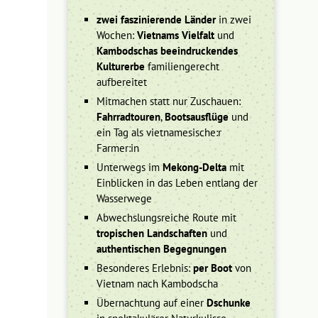
zwei faszinierende Länder
in zwei
Wochen:
Vietnams Vielfalt
und
Kambodschas beeindruckendes
Kulturerbe
familiengerecht
aufbereitet
Mitmachen statt nur Zuschauen:
Fahrradtouren
,
Bootsausflüge
und
ein Tag als vietnamesische:r
Farmer:in
Unterwegs im
Mekong-Delta
mit
Einblicken in das Leben entlang der
Wasserwege
Abwechslungsreiche Route mit
tropischen Landschaften
und
authentischen Begegnungen
Besonderes Erlebnis:
per Boot
von
Vietnam nach Kambodscha
Übernachtung auf einer
Dschunke