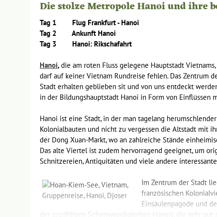
Die stolze Metropole Hanoi und ihre 
Tag 1 Flug Frankfurt -
Hanoi
Tag 2 Ankunft Hanoi
Tag 3 Hanoi:
Rikschafahrt
Hanoi
,
die am roten Fluss gelegene Hauptstadt Vietnams, 
darf auf keiner Vietnam Rundreise fehlen. Das Zentrum der
Stadt erhalten geblieben sit und von uns entdeckt werde
in der Bildungshauptstadt Hanoi in Form von Einflüssen 
Hanoi ist eine Stadt, in der man tagelang herumschlende
Kolonialbauten und nicht zu vergessen die Altstadt mit ih
der Dong Xuan-Markt, wo an zahlreiche Stände einheimis
Das alte Viertel ist zudem hervorragend geeignet, um ori
Schnitzereien, Antiquitäten und viele andere interessante
Im Zentrum der Stadt li
französischen Kolonialv
Einsäulenpagode und der
der unzähligen Sehenswürdigkeiten Hanois, die sehr gut a