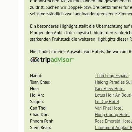
erlebnisreichen Tag zu entspannen und gewonnene Eind
erleben. Je nach Jahresz
zu dritt, buchen wir Doppel- bzw. Dreibettzimmer für 
Reis weiter verarbeitet 
selbstverständlich zwei aneinander grenzende Zimmer
Mittagessen zubereitet,
gemütlich ausklingen la
Ein besonderes Highlight stellt die Übernachtung auf 
Morgen den Anblick der mystisch hinter den zahlreic
Französischer Charme in Saigon
stärkenden Frühstück die weiteren Highlights dieser 
Tag 12 Hoi An - Da Nang, Flug Da Nang - Ho-Chi-Minh-
Hier findet ihr eine Auswahl von Hotels, die wir zum 
Tag 13 Saigon: Rikschafahrt & Ausflug Cu Chi
Tunnel
Am nächsten Tag unserer spannenden Reise geht die Fahr
wir einen zeitsparenden Inlandsflug um in die Hauptstad
Hanoi:
Than Long Espana
Ho-Chi-Minh Stadt, ist eine Millionenstadt, welche nach
Tuan Chau:
Halong Paradies Sui
wurde. Schon auf dem Weg zum Hotel fällt der
lebreiche
Hue:
Park View Hotel
Um uns einen Überblick über die Stadt zu verschaffen bi
Hoi An:
Lotus Hoir An Bout
beispielsweise Cholon. Das alte chinesische Viertel verz
Saigon:
Le Duy Hotel
Die Franzosen und später die Amerikaner brachten westlic
Can Tho:
Van Phat Hotel
Essgewohnheiten deutlich zu erkennen sind. Im imposant
Chau Doc:
Hung Cuong Hotel
des Postamtes, aber auch in der Bauweise der alten Wohn
Phnom Penh:
Rose Emerald Hotel
französische Einfluss wider.
Siem Reap:
Claremont Angkor 