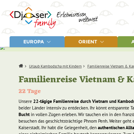
EUROPA
ORIENT
LÄNDER
LÄNDER
REISEN
LÄN
Albanien
Ägypten
Albanien & Mazedonien, 18 T
Chi
Home
Urlaub Kambodscha mit Kindern
Familienreise Vietnam & Ka
Estland
Israel
Baltikum & Finnland, 20 Tage
Indi
Finnland
Jordanien
Island, 14 Tage
Ind
Familienreise Vietnam & 
Griechenland
Marokko
Griechenland, 9 Tage
Jap
Island
Griechenland, 20 Tage
Kam
22 Tage
Lettland
Mal
Litauen
Nep
Unsere
22-tägige Familienreise durch Vietnam und Kambod
Mazedonien
Raj
Sin
beider Länder intensiv zu entdecken. Ihr könnt entspannte
Sri
Bucht
in vollen Zügen erleben. Wir tauchen ein in den fran
Tha
besuchen das geschichtsträchtige Phnom Penh. Weiter geht e
Vie
Kaiserstadt. Ihr habt die Gelegenheit, den
authentischen Allt