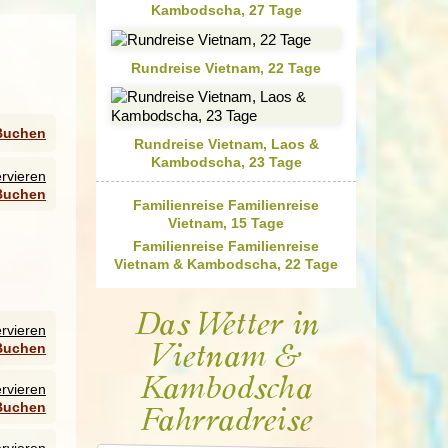
Kambodscha, 27 Tage
ei
Rundreise Vietnam, 22 Tage
en,
Buchen
Rundreise Vietnam, Laos &
ier
Kambodscha, 23 Tage
rvieren
t-,
Buchen
Familienreise Familienreise
Vietnam, 15 Tage
Familienreise Familienreise
Vietnam & Kambodscha, 22 Tage
und
Das Wetter in
rvieren
Buchen
Vietnam &
n
Kambodscha
rvieren
tan,
Buchen
it
Fahrradreise
lich
fel
,
rvieren