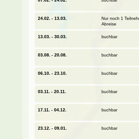
grunzen Schweine, gackern Hühner und watsch
Distanz: ± 30 km
24.02. - 13.03.
Nur noch 1 Teilneh
Dauer: ± 3,5 Stunden
Abreise
13.03. - 30.03.
buchbar
Leckere Mahlzeiten zur Stärkung u
Tag 5 Radtour Ben Tre - Tra Vinh
03.08. - 20.08.
buchbar
Weiter geht uns
radeln und dabei
06.10. - 23.10.
buchbar
einige
schöne Märkte
zu entdecken, wo eifrige H
uns zum Beispiel köstlich gefüllte Sommerrollen 
Nationalgericht bekannt ist und heutzutage nebe
vegetarisch oder vegan zubereitet wird. Gestär
03.11. - 20.11.
buchbar
Mekongdeltas: einmal geht es über eine Brücke
mit einer kleinen Fähre und genießen die Auss
17.11. - 04.12.
buchbar
Distanz: ± 50 km
Dauer: ± 5-6 Stunden
23.12. - 09.01.
buchbar
Auf den Spuren der Khmer beim Bes