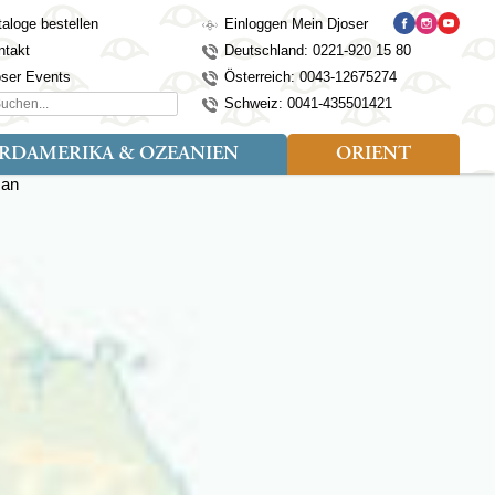
aloge bestellen
Einloggen Mein Djoser
ntakt
Deutschland: 0221-920 15 80
oser Events
Österreich: 0043-12675274
hen...
Schweiz: 0041-435501421
RDAMERIKA & OZEANIEN
ORIENT
eise
der
Art der Reise
Länder
Länder
isen (4)
utan
Kosovo
Djoser Reisen (5)
Alaska
Nepal
Ägypten
mily (2)
ina
Kroatien
Djoser Family (5)
Australien
Seidenstraße
Israel
dien
Lettland
Wander- und Fahrradreisen
Kanada
Singapur
Jordanien
donesien
Litauen
(2)
Neuseeland
Sri Lanka
Marokko
pan
Madeira
USA
Südkorea
Oman
mbodscha
Mazedonien
Taiwan
Türkei
sachstan
Montenegro
Thailand
rgistan
Polen
Tibet
os
Portugal
Turkmenistan
laysia
Schottland
Usbekistan
ngolei
Serbien
Vietnam
Spanien