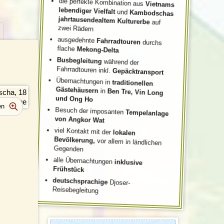
die perfekte Kombination aus
Vietnams
lebendiger Vielfalt
und
Kambodschas
jahrtausendealtem Kulturerbe
auf
zwei Rädern
ausgedehnte
Fahrradtouren
durchs
flache
Mekong-Delta
Busbegleitung
während der
Fahrradtouren inkl.
Gepäcktransport
Übernachtungen in
traditionellen
Gästehäusern
in
Ben Tre, Vin Long
und Ong Ho
Besuch der imposanten
Tempelanlage
von Angkor Wat
viel Kontakt mit der
lokalen
Bevölkerung,
vor allem in ländlichen
Gegenden
alle Übernachtungen
inklusive
Frühstück
deutschsprachige
Djoser-
Reisebegleitung