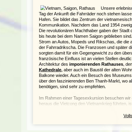
Unsere erlebnis
Tag der Ankunft die Fahrräder noch stehen lasse
Hafen. Sie bildet das Zentrum der vietnamesisch
Kommunikation.
Nachdem das
Land 1954 zweig
Die revolutionären
Machthaber gaben der Stadt d
bis heute bei dem Namen Saigon geblieben sind. 
Strom an Autos, Mopeds und Rikschas, die die al
der Fahrradrikscha. Die Franzosen und später di
sorgten damit für ein Gegengewicht zu den übera
französische Einfluss ist an vielen Stellen deutl
Architektur des
imponierenden Rathauses
, de
Kathedrale
,
aber auch im Baustil der alten Woh
Balkone wieder. Auch ein Besuch des Museums
über
den faszinierenden Ben Thanh-Markt, wo al
benötigen, sind sehr zu empfehlen.
Im Rahmen einer Tagesexkursion besuchen wir
heraus die Vietcong den Vietnamkrieg führten, i
kann anschließend das chinesische Viertel Cho
Papierlaternen und ebenso farbenfrohen Kaufhäu
Voll
Beginn unserer Radtour im idyllisc