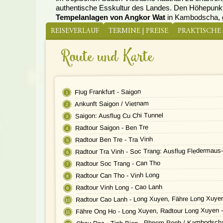
authentische Esskultur des Landes. Den Höhepunkt
Tempelanlagen von Angkor Wat
in Kambodscha, ge
REISEVERLAUF
TERMINE | PREISE
PRAKTISCHE
Route und Karte
Flug Frankfurt - Saigon
Ankunft Saigon / Vietnam
Saigon: Ausflug Cu Chi Tunnel
Radtour Saigon - Ben Tre
Radtour Ben Tre - Tra Vinh
Radtour Tra Vinh - Soc Trang: Ausflug Fledermau
Radtour Soc Trang - Can Tho
Radtour Can Tho - Vinh Long
Radtour Vinh Long - Cao Lanh
Radtour Cao Lanh - Long Xuyen, Fähre Long Xuye
Fähre Ong Ho - Long Xuyen, Radtour Long Xuyen 
Chau Doc - Tinh Bien - Phnom Penh / Kambodsch