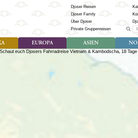
Djoser Reisen
Kat
Djoser Family
Ko
Über Djoser
Dj
Suc
Private Gruppenreisen
KA
EUROPA
ASIEN
NO
Art der Reise
Art der Reise
Länder
Art der R
Län
ien
Djoser Reisen (9)
Djoser Reisen (23)
Albanien
Djoser Re
Bh
Djoser Family (3)
Djoser Family (12)
Andorra
Djoser Fa
Ch
Wander- und Fahrradreisen
Wander- und Fahrradreisen
Armenien
In
(6)
(1)
Aserbaidschan
In
ca
Azoren
Ja
Balkan
Ka
isch Guayana
Baltikum
Ka
la
Bosnien & Herzegowina
Ki
Estland
La
s
Finnland
Ma
en
Georgien
Mo
Griechenland