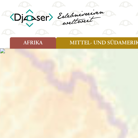
AFRIKA
MITTEL- UND SÜDAMERI
Art der Reise
Art der Reise
Länder
Länder
Djoser Reisen (8)
Djoser Reisen (13)
Ägypten
Argentin
Djoser Family (5)
Djoser Family (8)
Botswana
Bolivien
Wander- und Fahrradreisen
Eswatini (Swasiland)
Brasilien
(1)
Kap Verde
Chile
Kenia
Costa Ri
Lesotho
Ecuador
Madagaskar
Französ
Marokko
Guatema
Namibia
Guyana
Sansibar
Hondura
Simbabwe
Kolumbi
Südafrika
Kuba