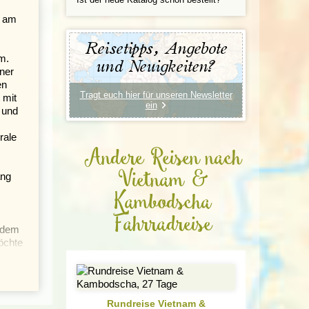
r am
Reisetipps, Angebote
m.
und Neuigkeiten?
ner
en
Tragt euch hier für unseren Newsletter
 mit
ein
 und
Andere Reisen nach
Vietnam &
ang
Kambodscha
Fahrradreise
s dem
öchte
Rundreise Vietnam &