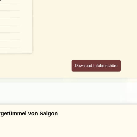
Download Infobroschüre
dtgetümmel von Saigon