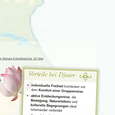
Türkei
Wales
se Vietnam & Kambodscha, 18 Tage
Vorteile bei Djoser
5
individuelle Freiheit
kombiniert mit
dem
Komfort einer Gruppenreise
aktive Entdeckungsreise
, die
Bewegung
,
Naturerlebnis
und
kulturelle
Begegnungen
ideal
miteinander verbindet