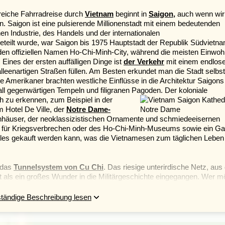
reiche Fahrradreise durch
Vietnam
beginnt in
Saigon
,
auch wenn wi
n. Saigon ist eine pulsierende Millionenstadt mit einem bedeutenden
en Industrie, des Handels und der internationalen
ete
ilt wurde, war Saigon bis 1975 Hauptstadt der Republik Südvie
tna
en offiziellen Namen Ho-Chi-Minh-City, während die meisten Einwoh
Eines der ersten auffälligen Dinge ist
der Verkehr
mit einem endlos
leenartigen Straßen füllen. Am Besten erkundet man die Stadt selbst
e Amerikaner brachten westliche Einflüsse in die Architektur Saigons
ll gegenwärtigen Tempeln und filigranen Pagoden. Der koloniale
ich zu erkennen, zum Beispiel
in der
m Hotel De Ville, der
Notre Dame-
nhäuser, der neoklassizistischen
Ornamente und schmiedeeisernen
 für Kriegsverbrechen oder des Ho-Chi-Minh-Museums sowie ein G
les gekauft werden kann, was die Vietnamesen zum täglichen Leben
das
Tunnelsystem von
Cu
Chi
. Das riesige unterirdische Netz, au
st als ein großes Wunder in die Militärgeschichte eingegangen. Wer m
 Lon besuchen, welches mit alten Tempeln und Pagoden, bunten
sern und vielen ansprechenden, exotischen Produkten lockt.
ständige Beschreibung lesen
hen Mekongdelta