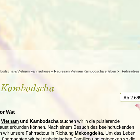
Irland
Island
e
Italien
bodscha & Vietnam Fahrradreise – Radreisen Vietnam Kambodscha erleben
Fahrradrei
& Kambodscha
Ab 2.69
or Wat
h
Vietnam
und Kambodscha
tauchen wir in die pulsierende
e Faust erkunden können. Nach einem Besuch des beeindruckenden
n wir unsere Fahrradtour in Richtung
Mekongdelta.
Um das Leben
 übernachten wir bei einheimischen Familien und entdecken so die