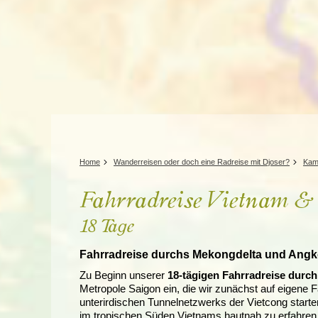
Tansania
Mexiko
Uganda
Peru
Surinam
Home
Wanderreisen oder doch eine Radreise mit Djoser?
Kam
Fahrradreise Vietnam 
18 Tage
Fahrradreise durchs Mekongdelta und Angk
Zu Beginn unserer
18-tägigen Fahrradreise durc
Metropole Saigon ein, die wir zunächst auf eigen
unterirdischen Tunnelnetzwerks der Vietcong starte
im tropischen Süden Vietnams hautnah zu erfahren,