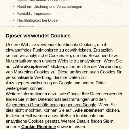
Rund um Buchung und Versicherungen
Kontakt / Impressum
Nachhaltigkeit bei Djoser
Reiseblog
Djoser verwendet Cookies
Informationen
Unsere Website verwendet funktionale Cookies, um ihr
einwandfreies Funktionieren zu gewährleisten. Zusätzlich
Reisemessen
setzen wir analytische Cookies ein, um das Besucher- bzw.
Häufig gestellte Fragen
Nutzeraufkommen unserer Website zu analysieren. Wenn Sie
AGB
auf
„Alle akzeptieren“
klicken, stimmen Sie der Verwendung
von Marketing-Cookies zu. Diese umfassen auch Cookies für
Formblatt
personalisierte Werbung, die Ihre Daten zur
Datenschutz
Anzeigepersonalisierung an Google und andere Dritte
Informationstage
weitergeben können.
Unser Belgischer Partner
Weitere Informationen dazu, wie Google Ihre Daten verwendet,
finden Sie in den
Datenschutzbestimmungen und den
Unser Niederländischer Partner
Allgemeinen Geschäftsbedingungen von Google
. Wenn Sie
Sitemap
dies nicht möchten, können Sie auf
„Alle ablehnen“
klicken.
Cookie-Richtlinie
In diesem Fall werden ausschließlich funktionale und
analytische Cookies gesetzt. Weitere Details finden Sie in
Mehr entdecken
unserer
Cookie-Richtlinie
sowie in unserer