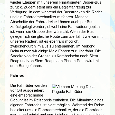
wieder Etappen mit unserem klimatisierten Djoser-Bus
zurück. Zudem steht uns ein Begleitfahrzeug zur
Verfügung, in dem während der Busstrecken die Räder
und ein Fahrradmechaniker mitfahren. Manche
Abschnitte der Fahrradreise können auch per Bus
zurückgelegt werden, obwohl eine Fahrradtour geplant
ist, wenn die Gruppe dies wünscht. Wenn der Bus
gelegentlich die gleiche Route zum Ziel fährt wie wir mit
unseren Rädern, ist es ebenfalls möglich,
zwischendurch im Bus zu entspannen. Im Mekong
Delta nutzen wir einige Male Fähren zur Überfahrt. Die
Strecke von der Grenze zu K
ambodscha nach Siem
Reap und von Siem Reap nach Phnom Penh wird mit
dem Bus gefahren.
Fahrrad
Die Fahrräder werden
vor Ort ausgeliehen;
eine entsprechende
Gebühr ist im Reisepreis enthalten. Die Mitnahme eines
eigenen Fahrrades ist nicht möglich. Während der Reise
begleitet uns ein Fahrradmechaniker, der die Fahrräder
wartet und reinigt und somit sicherstellt, dass sich diese