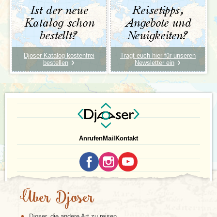
Ist der neue
Reisetipps,
Katalog schon
Angebote und
bestellt?
Neuigkeiten?
Djoser Katalog kostenfrei
Tragt euch hier für unseren
bestellen
Newsletter ein
Anrufen
Mail
Kontakt
Über Djoser
Djoser, die andere Art zu reisen