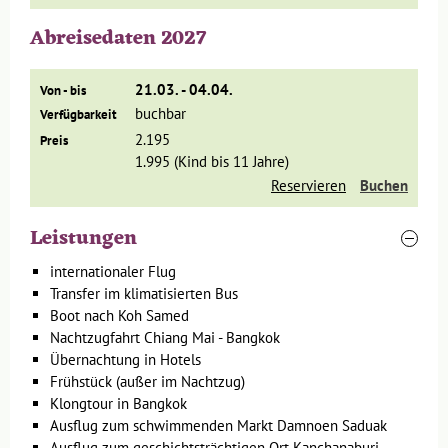
durch "Chinatown" mit seinen unzähligen Geschäften,
kunterbunten Märkten, köstlich duftenden Garküchen und
Abreisedaten 2027
geschäftstüchtigen Straßenhändlern.
21.03. - 04.04.
Von - bis
Die Idylle des Waldes am River Kwai
buchbar
Verfügbarkeit
genießen
2.195
Preis
1.995 (Kind bis 11 Jahre)
Tag 4 Bangkok
-
Schwimmender Markt Damnoen Saduak -
Reservieren
Buchen
Kanchanaburi - River Kwai
Tag 5 River Kwai
Leistungen
internationaler Flug
Transfer im klimatisierten Bus
Boot nach Koh Samed
Wir brechen früh auf und fahren
zum schwimmenden Markt
Nachtzugfahrt Chiang Mai - Bangkok
von
Damnoen Saduak
. Aus der weiten, wasserreichen
Übernachtung in Hotels
Umgebung kommen die Bauern hierher, um mit Gemüse,
Frühstück (außer im Nachtzug)
Obst, Fleisch und anderen Produkten zu handeln – ein
Klongtour in Bangkok
buntes Spektakel. Hunderte von Booten treiben mit ihren
Ausflug zum schwimmenden Markt Damnoen Saduak
Waren auf dem Fluss. Wir steigen selbst in ein Boot und
Ausflug zum geschichtsträchtigen Ort Kanchanaburi