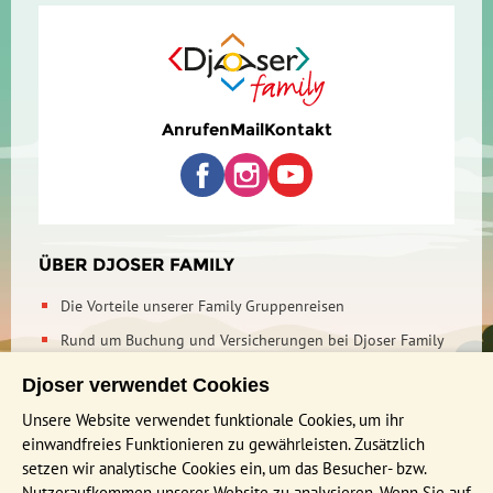
Anrufen
Mail
Kontakt
ÜBER DJOSER FAMILY
Die Vorteile unserer Family Gruppenreisen
Rund um Buchung und Versicherungen bei Djoser Family
Kontakt / Impressum
Djoser verwendet Cookies
Nachhaltigkeit bei Djoser
Unsere Website verwendet funktionale Cookies, um ihr
einwandfreies Funktionieren zu gewährleisten. Zusätzlich
INFORMATIONEN
setzen wir analytische Cookies ein, um das Besucher- bzw.
Nutzeraufkommen unserer Website zu analysieren. Wenn Sie auf