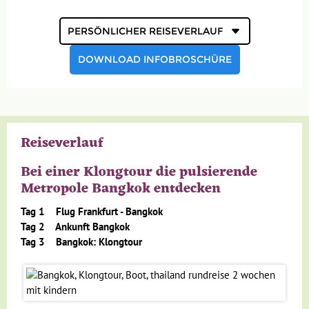
Persönlicher
Geld
Reiseverlauf
Mahlzeiten
DOWNLOAD INFOBROSCHÜRE
Gesundheit
Individuelle An- & Abreise
Klima und Geografie
Reiseverlauf
Anforderungsprofil
Bei einer Klongtour die pulsierende
Metropole Bangkok entdecken
Reisebegleitung
Tag 1 Flug Frankfurt - Bangkok
Tag 2 Ankunft Bangkok
Tag 3 Bangkok: Klongtour