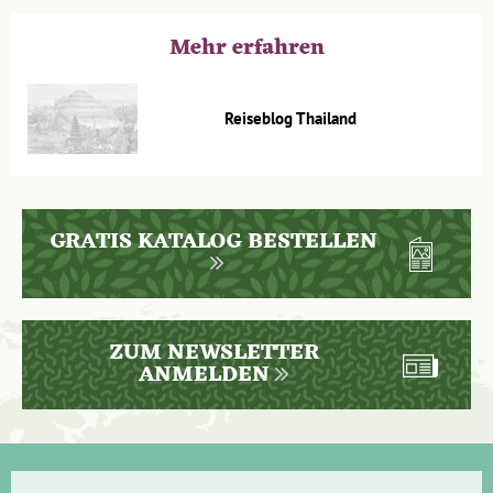
wunderschönen Reise den Heimflug an!
Mehr erfahren
Hat euch die Beschreibung Lust auf mehr gemacht? Dann
lasst euch dieses Abenteuer nicht entgehen und bucht jetzt
eure
Thailand Rundreise 2 Wochen mit Kindern
.
Reiseblog Thailand
GRATIS KATALOG BESTELLEN
ZUM NEWSLETTER
ANMELDEN