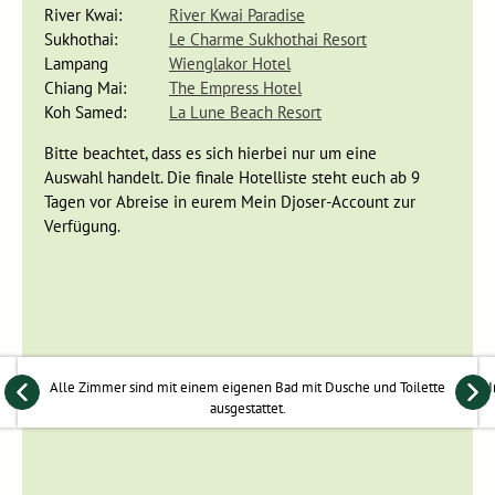
River Kwai:
River Kwai Paradise
Sukhothai:
Le Charme Sukhothai Resort
Lampang
Wienglakor Hotel
Sukhothai war von 1238 bis 1350 die erste Hauptstadt Siams
Chiang Mai:
The Empress Hotel
und anhand der vielen Ruinen, der thailändischen Kunst und
Koh Samed:
La Lune Beach Resort
der gut erhaltenen Gebäude könnt ihr euch vorstellen, wie
Thailand in früheren Zeiten ausgesehen haben muss. Zur
Bitte beachtet, dass es sich hierbei nur um eine
Besichtigung des Ruinenfeldes Old Sukhothai können wir
Auswahl handelt. Die finale Hotelliste steht euch ab 9
Fahrräder mieten, um die großzügige Anlage zu
Tagen vor Abreise in eurem Mein Djoser-Account zur
durchstreifen. Der Historical Park ist berühmt für seine
Verfügung.
großen Buddhastatuen, filigranen Tempel und herrlichen
Lotosteiche. Da es hier nur wenig Verkehr gibt, eignet sich
die Anlage gut, um gemeinsam mit der ganzen Familie
Fahrrad zu fahren. Kinderfahrräder und -sitze sind vorhanden.
Natur und Kultur erleben in Chiang Mai
Alle Zimmer sind mit einem eigenen Bad mit Dusche und Toilette
I
Tag 8 Sukhothai - Chiang Mai
ausgestattet.
Tag 9
Chiang Mai
: Dschungelwanderung