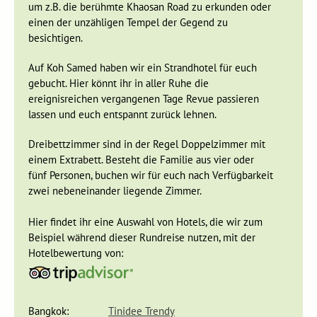
um z.B. die berühmte Khaosan Road zu erkunden oder
Tag 6 River Kwai - Uthai Thani
einen der unzähligen Tempel der Gegend zu
Tag 7 Uthai Thani - Sukhothai
besichtigen.
Durch eine saftig grüne Landschaft fahren wir über den Ort
Auf Koh Samed haben wir ein Strandhotel für euch
Uthai Thani
weiter nordwärts in die Hauptstadt des alten
gebucht. Hier könnt ihr in aller Ruhe die
Siam, nach
Sukhothai
. Unterwegs können wir im Ort
ereignisreichen vergangenen Tage Revue passieren
Phitsanulok
anhalten, um den
Wat Phra Si Rattana Mahathat
lassen und euch entspannt zurück lehnen.
(Wat Yai) mit seinem 36 m hohen, oben vergoldeten
Prang
(Tempelturm) im Khmer-Stil zu besichtigen.
Dreibettzimmer sind in der Regel Doppelzimmer mit
einem Extrabett. Besteht die Familie aus vier oder
fünf Personen, buchen wir für euch nach Verfügbarkeit
zwei nebeneinander liegende Zimmer.
Hier findet ihr eine Auswahl von Hotels, die wir zum
Beispiel während dieser Rundreise nutzen, mit der
Hotelbewertung von:
Bangkok:
Tinidee Trendy