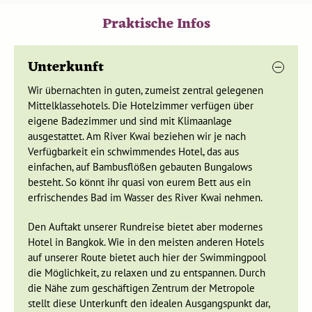
Praktische Infos
Je nach Unterkunft beginnt die letzte Etappe der heutigen
Reise mit einer Bootsfahrt zu unserem idyllisch gelegenen
Unterkunft
Hotel auf dem
Fluss Kwai
. Andere Floating-Hotels sind auch
auf dem Fluss gebaut, aber mit dem Bus von Land aus zu
Wir übernachten in guten, zumeist zentral gelegenen
erreichen. Die größeren Kinder können direkt von unserer
Mittelklassehotels. Die Hotelzimmer verfügen über
Unterkunft aus ein erfrischendes Bad nehmen oder es finden
eigene Badezimmer und sind mit Klimaanlage
sich ein paar einheimische Kinder für eine gemeinsame
ausgestattet. Am River Kwai beziehen wir je nach
Runde Fußball. Die Erwachsenen dagegen möchten
Verfügbarkeit ein schwimmendes Hotel, das aus
vielleicht bei einer traditionellen Massage entspannen oder
einfachen, auf Bambusflößen gebauten Bungalows
einen Ausflug zu den
Keang Lawa-Höhlen
unternehmen. Es
besteht. So könnt ihr quasi von eurem Bett aus ein
ist auch möglich, sich auf einem Floß treiben zu lassen und
erfrischendes Bad im Wasser des River Kwai nehmen.
die prächtige Natur zu genießen. Egal, was ihr unternehmen
wollt, am Abend sitzen sicherlich noch alle zusammen und
Den Auftakt unserer Rundreise bietet aber modernes
lauschen den Geräuschen des Waldes.
Hotel in Bangkok. Wie in den meisten anderen Hotels
auf unserer Route bietet auch hier der Swimmingpool
die Möglichkeit, zu relaxen und zu entspannen. Durch
Eine Reise in die Vergangenheit
die Nähe zum geschäftigen Zentrum der Metropole
Thailands
stellt diese Unterkunft den idealen Ausgangspunkt dar,