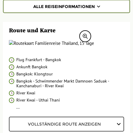
ALLE REISEINFORMATIONEN
REISEVERLAUF
Route und Karte
TERMINE | PREISE
REZENSIONEN
PRAKTISCHE INFOS
Flug Frankfurt - Bangkok
Ankunft Bangkok
Unterkunft
FAQ
Bangkok: Klongtour
FOTOS UND VIDEOS
Fluginformationen
Bangkok - Schwimmender Markt Damnoen Saduak -
Kanchanaburi - River Kwai
Transport
BUCHEN
River Kwai
River Kwai - Uthai Thani
Leistungen
...
Ausflüge
VOLLSTÄNDIGE ROUTE ANZEIGEN
Reisedokumente