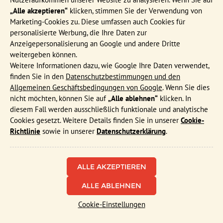
Häufig gestellte Fragen
„Alle akzeptieren“
klicken, stimmen Sie der Verwendung von
Marketing-Cookies zu. Diese umfassen auch Cookies für
Katalog bestellen
personalisierte Werbung, die Ihre Daten zur
Events & Online Präsentationen
Anzeigepersonalisierung an Google und andere Dritte
Djoser Reiseblog
weitergeben können.
Weitere Informationen dazu, wie Google Ihre Daten verwendet,
AGB
finden Sie in den
Datenschutzbestimmungen und den
Formblatt
Allgemeinen Geschäftsbedingungen von Google
. Wenn Sie dies
nicht möchten, können Sie auf
„Alle ablehnen“
klicken. In
Datenschutz
diesem Fall werden ausschließlich funktionale und analytische
Cookies gesetzt. Weitere Details finden Sie in unserer
Cookie-
MEIST BESUCHTE REISEN
Richtlinie
sowie in unserer
Datenschutzerklärung
.
Familienreise Sri Lanka 15 Tage
Funktionale und analytische Cookies
Familienreise China 23 Tage
Cookies, die das ordnungsgemäße Funktionieren der Website
sicherstellen, sowie Cookies, die uns ermöglichen, die
Familienreisen Vietnam & Kambodscha
Nutzung der Website anonym zu messen.
ALLE ABLEHNEN
Marketing-Cookies
Cookie-Einstellungen
Diese Cookies werden verwendet, um Inhalte auf unserer
Website zu personalisieren und gezielte Werbung anzuzeigen.