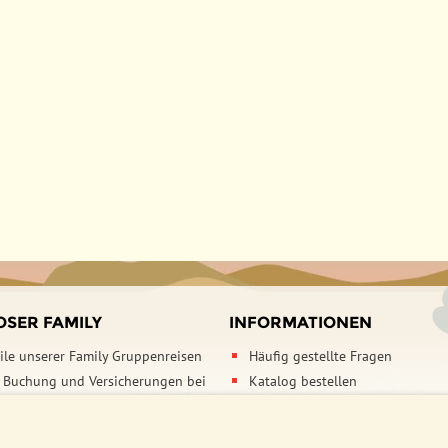
Vietnam, 15 Tage
Vietnam & Kambodscha, 22 Tage
OSER FAMILY
INFORMATIONEN
eile unserer Family Gruppenreisen
Häufig gestellte Fragen
Buchung und Versicherungen bei
Katalog bestellen
amily
Events & Online Präsentationen
/ Impressum
Djoser Reiseblog