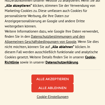
Nutzeraufkommen unserer Website zu analysieren. Wenn Sie auf
„Alle akzeptieren“
klicken, stimmen Sie der Verwendung von
Marketing-Cookies zu. Diese umfassen auch Cookies für
personalisierte Werbung, die Ihre Daten zur
Anzeigepersonalisierung an Google und andere Dritte
weitergeben können.
Weitere Informationen dazu, wie Google Ihre Daten verwendet,
finden Sie in den
Datenschutzbestimmungen und den
Allgemeinen Geschäftsbedingungen von Google
. Wenn Sie dies
nicht möchten, können Sie auf
„Alle ablehnen“
klicken. In
diesem Fall werden ausschließlich funktionale und analytische
Cookies gesetzt. Weitere Details finden Sie in unserer
Cookie-
Richtlinie
sowie in unserer
Datenschutzerklärung
.
Funktionale und analytische Cookies
Cookies, die das ordnungsgemäße Funktionieren der Website
sicherstellen, sowie Cookies, die uns ermöglichen, die
Nutzung der Website anonym zu messen.
ALLE ABLEHNEN
Marketing-Cookies
Cookie-Einstellungen
Diese Cookies werden verwendet, um Inhalte auf unserer
Website zu personalisieren und gezielte Werbung anzuzeigen.