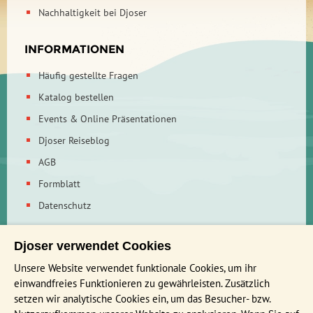
Nachhaltigkeit bei Djoser
INFORMATIONEN
Häufig gestellte Fragen
Katalog bestellen
Events & Online Präsentationen
Djoser Reiseblog
AGB
Formblatt
Datenschutz
MEIST BESUCHTE REISEN
Djoser verwendet Cookies
Unsere Website verwendet funktionale Cookies, um ihr
Familienreise Ägypten 9 Tage
einwandfreies Funktionieren zu gewährleisten. Zusätzlich
Familienreise Jordanien 9 Tage
setzen wir analytische Cookies ein, um das Besucher- bzw.