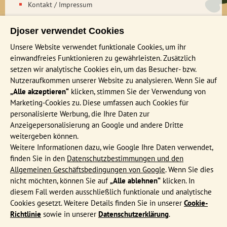
Kontakt / Impressum
Nachhaltigkeit bei Djoser
Djoser verwendet Cookies
Unsere Website verwendet funktionale Cookies, um ihr
INFORMATIONEN
einwandfreies Funktionieren zu gewährleisten. Zusätzlich
Häufig gestellte Fragen
setzen wir analytische Cookies ein, um das Besucher- bzw.
Nutzeraufkommen unserer Website zu analysieren. Wenn Sie auf
Katalog bestellen
„Alle akzeptieren“
klicken, stimmen Sie der Verwendung von
Events & Online Präsentationen
Marketing-Cookies zu. Diese umfassen auch Cookies für
Djoser Reiseblog
personalisierte Werbung, die Ihre Daten zur
Anzeigepersonalisierung an Google und andere Dritte
AGB
weitergeben können.
Formblatt
Weitere Informationen dazu, wie Google Ihre Daten verwendet,
finden Sie in den
Datenschutzbestimmungen und den
Datenschutz
Allgemeinen Geschäftsbedingungen von Google
. Wenn Sie dies
nicht möchten, können Sie auf
„Alle ablehnen“
klicken. In
MEIST BESUCHTE REISEN
diesem Fall werden ausschließlich funktionale und analytische
Cookies gesetzt. Weitere Details finden Sie in unserer
Cookie-
Familienreise Sri Lanka 15 Tage
Richtlinie
sowie in unserer
Datenschutzerklärung
.
Familienreise China 23 Tage