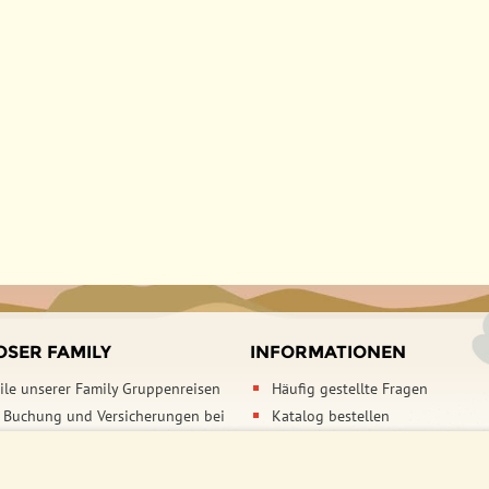
Vietnam, 15 Tage
Vietnam & Kambodscha, 22 Tage
OSER FAMILY
INFORMATIONEN
eile unserer Family Gruppenreisen
Häufig gestellte Fragen
Buchung und Versicherungen bei
Katalog bestellen
amily
Events & Online Präsentationen
/ Impressum
Djoser Reiseblog