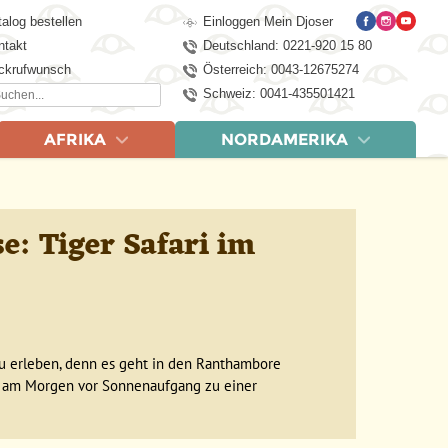
alog bestellen
Einloggen Mein Djoser
ntakt
Deutschland: 0221-920 15 80
ckrufwunsch
Österreich: 0043-12675274
chen...
Schweiz: 0041-435501421
AFRIKA
NORDAMERIKA
LÄNDER
REISEN
rasilien, 21 Tage
swana & Simbabwe, 22 Tage
Kanada
Kanada, 20 Tage
 Tage
swatini mit Krüger NP, 21 Tage
USA
USA – der Westen, 21 Tage
e: Tiger Safari im
 Tage
r Norden & Eswatini, 15 Tage
pagos, 21 Tage
 Krüger NP, 15 Tage
nsibar, 15 Tage
e
zu erleben, denn es geht in den Ranthambore
s am Morgen vor Sonnenaufgang zu einer