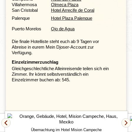
Villahermosa
Olmeca Plaza
San Cristobal
Hotel Arrecife de Coral
Palenque
Hotel Plaza Palenque
Puerto Morelos
Ojo de Agua
Die finale Hotelliste steht euch ab 9 Tagen vor
Abreise in eurem Mein Djoser-Account zur
Verfügung.
Einzelzimmerzuschlag
Gleichgeschlechtliche Alleinreisende teilen sich ein
Von Villahermosa aus fahrt ihr nach Chiapa de Corzo.
Zimmer. Ihr könnt selbstverständlich ein
Chiapa de Corzo ist der perfekte Ausgangspunkt für
Einzelzimmer buchen ab: 545.
euren Besuch des
einzigartigen Naturschutzgebiets
Cañón del Sumidero.
Wenn ihr möchtet, könnt ihr eine
spektakuläre Bootsfahrt auf dem Fluss Grijalva durch
den 25 Kilometer langen Cañón del Sumidero
unternehmen. Ihr werdet euch unglaublich klein fühlen,
wenn ihr unter den hoch aufragenden Felswänden
hindurchfahrt. Das Boot hält gelegentlich an, damit ihr
Vögel beobachten oder in eine der unzähligen Höhlen
hineinfahren könnt, wo euch die teilweise über
tausend
Übernachtung im Hotel Mision Campeche