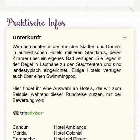
Die Mindestteilnehmerzahl unserer Reisen liegt bei
Flugverbindung, authentische Unterkünfte und
10.
geeignete Transportmittel, damit ihr einzigartige
Begegnungen, unbekannte Kulturen und
Praktische Infos
faszinierende Landschaften erleben könnt. Ihr
Am nächsten Tag machen wir uns auf zu einer langen
entscheidet selbst, welche Ausflüge und welche
Reise nach Villahermosa, was wörtlich „wunderschöne
kulinarischen Abenteuer ihr unternehmt - eure Djoser-
Stadt“ bedeutet. Hier könnt ihr den Museumspark La
Unterkunft
Reisebegleitung steht euch dabei mit Rat und Tat zur
Venta besuchen. La Venta war eines der wichtigsten
Seite.
Zentren der
Olmeken-Kultur.
Wir übernachten in den meisten Städten und Dörfern
in authentischen Hotels mittleren Standards, deren
Zimmer über ein eigenes Bad verfügen. Sie liegen in
der Regel in Laufnähe zu den Stadtzentren und sind
landestypisch eingerichtet. Einige Hotels verfügen
auch über einen Swimmingpool.
Unvergessliches Natur- und
Kulturerlebnis: Sumidero-Canyon & San
Hier findet ihr eine Auswahl an Hotels, die wir zum
Cristóbal
Beispiel während dieser Rundreise nutzen, mit der
Tag 6
Villahermosa - Chiapa de Corzo
Bewertung von:
Tag 7 Chiapa de Corzo - Sumidero-Canyon:
optionale Bootsfahrt - San Cristóbal
Tag 8 San Cristóbal: Ausflug zu den Dörfern San
Juan Chamula und Zinacantan
Cancun
Hotel Ambiance
Mérida
Hotel Colonial
Campeche
Hotel del Paseo