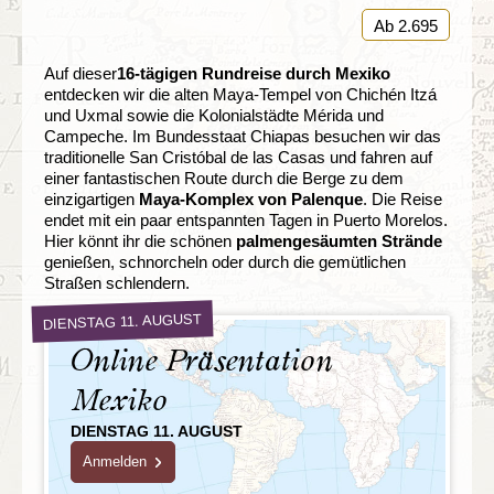
Ab 2.695
Auf dieser
16-tägigen Rundreise durch Mexiko
entdecken wir die alten Maya-Tempel von Chichén Itzá
und Uxmal sowie die Kolonialstädte Mérida und
Campeche. Im Bundesstaat Chiapas besuchen wir das
traditionelle San Cristóbal de las Casas und fahren auf
einer fantastischen Route durch die Berge zu dem
einzigartigen
Maya-Komplex von Palenque
. Die Reise
endet mit ein paar entspannten Tagen in Puerto Morelos.
Hier könnt ihr die schönen
palmengesäumten Strände
genießen, schnorcheln oder durch die gemütlichen
Straßen schlendern.
DIENSTAG 11. AUGUST
Online Präsentation
Mexiko
DIENSTAG 11. AUGUST
Anmelden