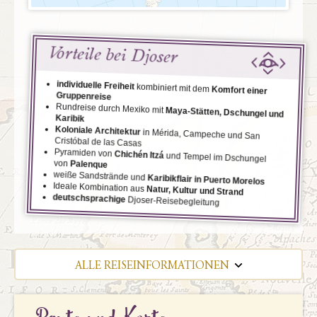
Vorteile bei Djoser
individuelle Freiheit
kombiniert mit dem
Komfort einer
Gruppenreise
Rundreise durch Mexiko mit
Maya-Stätten, Dschungel und
Karibik
Koloniale Architektur
in Mérida, Campeche und San
Cristóbal de las Casas
Pyramiden von
Chichén Itzá
und Tempel im Dschungel
von
Palenque
weiße Sandstrände und
Karibikflair in Puerto Morelos
Ideale Kombination aus
Natur, Kultur und Strand
deutschsprachige
Djoser-Reisebegleitung
ALLE REISEINFORMATIONEN
REISEVERLAUF