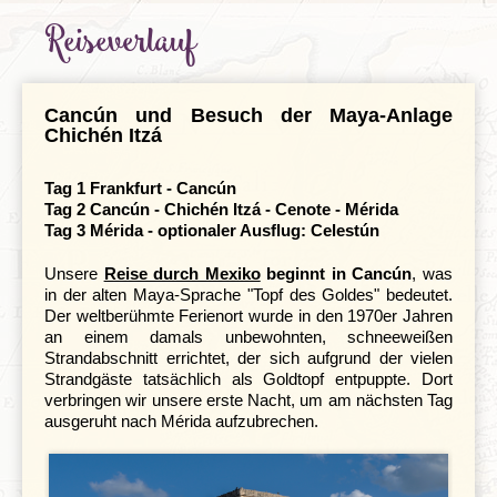
Reiseverlauf
Individuelle An- & Abreise
Klima und Geografie
Cancún und Besuch der Maya-Anlage
Chichén Itzá
Tag 1 Frankfurt - Cancún
Tag 2 Cancún - Chichén Itzá - Cenote - Mérida
Tag 3 Mérida - optionaler Ausflug: Celestún
Unsere
Reise durch Mexiko
beginnt in Cancún
, was
in der alten Maya-Sprache "Topf des Goldes" bedeutet.
Der weltberühmte Ferienort wurde in den 1970er Jahren
an einem damals unbewohnten, schneeweißen
Strandabschnitt errichtet, der sich aufgrund der vielen
Strandgäste tatsächlich als Goldtopf entpuppte. Dort
verbringen wir unsere erste Nacht, um am nächsten Tag
ausgeruht nach Mérida aufzubrechen.