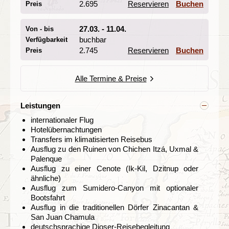
Mangrovenwälder
bewundern und
Flamingos
2.695
Reservieren
Buchen
Preis
beobachten könnt!
27.03. - 11.04.
Von - bis
Uxmal, Campeche und Villahermosa –
Kultur und Geschichte im Herzen von
buchbar
Verfügbarkeit
Yucatán
2.745
Reservieren
Buchen
Preis
Tag 4 Merida - Uxmal - Campeche
Tag 5 Campeche - Villahermosa
Alle Termine & Preise
Leistungen
internationaler Flug
Hotelübernachtungen
Transfers im klimatisierten Reisebus
Ausflug zu den Ruinen von Chichen Itzá, Uxmal &
Palenque
Ausflug zu einer Cenote (Ik-Kil, Dzitnup oder
ähnliche)
Ausflug zum Sumidero-Canyon mit optionaler
Bootsfahrt
Ausflug in die traditionellen Dörfer Zinacantan &
San Juan Chamula
deutschsprachige Djoser-Reisebegleitung