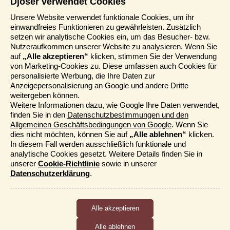
Djoser verwendet Cookies
Informationen
Unsere Website verwendet funktionale Cookies, um ihr
einwandfreies Funktionieren zu gewährleisten. Zusätzlich
Reisemessen
setzen wir analytische Cookies ein, um das Besucher- bzw.
Häufig gestellte Fragen
Nutzeraufkommen unserer Website zu analysieren. Wenn Sie
AGB
auf
„Alle akzeptieren“
klicken, stimmen Sie der Verwendung
von Marketing-Cookies zu. Diese umfassen auch Cookies für
Formblatt
personalisierte Werbung, die Ihre Daten zur
Puerto Morelos ist ursprünglich ein charmantes
Datenschutz
Anzeigepersonalisierung an Google und andere Dritte
Fischerdorf, in dem es viel zu tun gibt. Genießt die
Informationstage
weitergeben können.
schönen
palmengesäumten Strände,
schnorchelt,
Unser Belgischer Partner
Weitere Informationen dazu, wie Google Ihre Daten verwendet,
schlendert durch die Straßen oder macht einen
finden Sie in den
Datenschutzbestimmungen und den
Tagesausflug auf die nahe gelegene Insel Cozumel. In
Unser Niederländischer Partner
Allgemeinen Geschäftsbedingungen von Google
. Wenn Sie
Puerto Morelos werden zahlreiche Ausflüge angeboten.
Sitemap
dies nicht möchten, können Sie auf
„Alle ablehnen“
klicken.
Das
Schnorcheln
ist hier besonders schön. Von
Cookie-Richtlinie
In diesem Fall werden ausschließlich funktionale und
Cancún aus fliegen wir schließlich gut erholt zurück
analytische Cookies gesetzt. Weitere Details finden Sie in
nach Frankfurt.
Mehr entdecken
unserer
Cookie-Richtlinie
sowie in unserer
Datenschutzerklärung
.
Alternativ bieten wir auch die Rundreise
24 Mexiko,
Guatemala und Honduras
an.
Kataloge bestellen
Funktionale und analytische Cookies
Djoser Events & Online Präsentationen
Cookies, die das ordnungsgemäße Funktionieren der Website
Für unseren Newsletter eintragen
sicherstellen, sowie Cookies, die uns ermöglichen, die
Nutzung der Website anonym zu messen.
Alle ablehnen