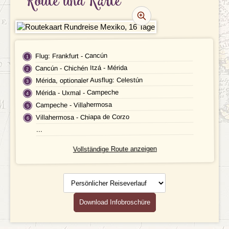
Route und Karte
TERMINE | PREISE
PRAKTISCHE INFOS
Unterkunft
FAQ
Flug: Frankfurt - Cancún
Cancún - Chichén Itzá - Mérida
FOTOS UND VIDEOS
Fluginformationen
Mérida, optionaler Ausflug: Celestún
Mérida - Uxmal - Campeche
BUCHEN
Transport
Campeche - Villahermosa
Villahermosa - Chiapa de Corzo
Leistungen
...
Ausflüge
Vollständige Route anzeigen
Reisedokumente
Persönlicher
Reiseverlauf
Geld
Download Infobroschüre
Mahlzeiten
Gesundheit