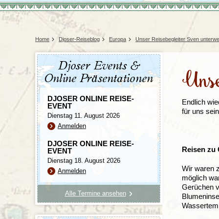
Tansania
Mexiko
Uganda
Peru
Surinam
Home
Djoser-Reiseblog
Europa
Unser Reisebegleiter Sven unterw
Djoser Events &
Unse
Online Präsentationen
DJOSER ONLINE REISE-
Endlich wie
EVENT
für uns sei
Dienstag 11. August 2026
Anmelden
DJOSER ONLINE REISE-
Reisen zu 
EVENT
Dienstag 18. August 2026
Wir waren z
Anmelden
möglich war
Gerüchen v
Alle Termine ansehen
Blumeninse
Wassertemp