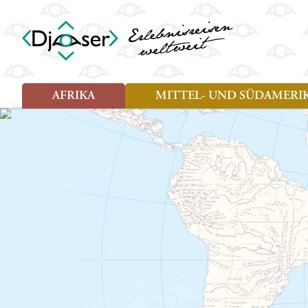
AFRIKA
MITTEL- UND SÜDAMERI
Art der Reise
Art der Reise
Länder
Länder
Djoser Reisen (8)
Djoser Reisen (13)
Ägypten
Argentin
Djoser Family (5)
Djoser Family (8)
Botswana
Bolivien
Wander- und Fahrradreisen
Eswatini (Swasiland)
Brasilien
(1)
Kap Verde
Chile
Kenia
Costa Ri
Lesotho
Ecuador
Madagaskar
Französ
Marokko
Guatema
Namibia
Guyana
Sansibar
Hondura
Simbabwe
Kolumbi
Südafrika
Kuba