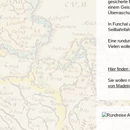
gesicherte 
einem Geist
Überraschun
In Funchal 
Seilbahnfah
Eine rundum
Vielen wol
Hier finden
Sie wollen
von Madeir