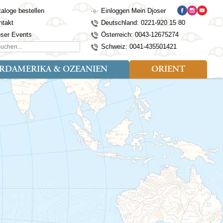
aloge bestellen
Einloggen Mein Djoser
ntakt
Deutschland: 0221-920 15 80
oser Events
Österreich: 0043-12675274
hen...
Schweiz: 0041-435501421
RDAMERIKA & OZEANIEN
ORIENT
eise
der
Art der Reise
Länder
Länder
isen (4)
utan
Kosovo
Djoser Reisen (5)
Alaska
Nepal
Ägypten
mily (2)
ina
Kroatien
Djoser Family (5)
Australien
Seidenstraße
Israel
dien
Lettland
Wander- und Fahrradreisen
Kanada
Singapur
Jordanien
donesien
Litauen
(2)
Neuseeland
Sri Lanka
Marokko
pan
Madeira
USA
Südkorea
Oman
mbodscha
Mazedonien
Taiwan
Türkei
sachstan
Montenegro
Thailand
rgistan
Polen
Tibet
os
Portugal
Turkmenistan
laysia
Schottland
Usbekistan
ngolei
Serbien
Vietnam
Spanien