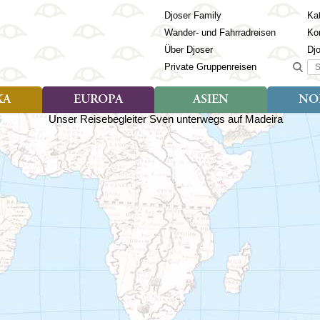
Djoser Family
Kat
Wander- und Fahrradreisen
Ko
Über Djoser
Dj
Suc
Private Gruppenreisen
KA
EUROPA
ASIEN
NO
Art der Reise
Art der Reise
Länder
Art der R
Län
ien
Djoser Reisen (9)
Djoser Reisen (23)
Albanien
Djoser Re
Bh
Djoser Family (3)
Djoser Family (12)
Andorra
Djoser Fa
Ch
Wander- und Fahrradreisen
Wander- und Fahrradreisen
Armenien
In
(6)
(1)
Aserbaidschan
In
ca
Azoren
Ja
Balkan
Ka
isch Guayana
Baltikum
Ka
la
Bosnien & Herzegowina
Ki
Estland
La
s
Finnland
Ma
en
Georgien
Mo
Griechenland