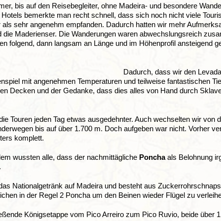
hmer, bis auf den Reisebegleiter, ohne Madeira- und besondere Wand
 Hotels bemerkte man recht schnell, dass sich noch nicht viele Touris
 als sehr angenehm empfanden. Dadurch hatten wir mehr Aufmerksamk
d die Maderienser. Die Wanderungen waren abwechslungsreich zusam
 folgend, dann langsam an Länge und im Höhenprofil ansteigend gewä
Dadurch, dass wir den Levadaw
nspiel mit angenehmen Temperaturen und teilweise fantastischen Tie
gen Decken und der Gedanke, dass dies alles von Hand durch Sklave
die Touren jeden Tag etwas ausgedehnter. Auch wechselten wir von 
derwegen bis auf über 1.700 m. Doch aufgeben war nicht. Vorher ve
ters komplett.
em wussten alle, dass der nachmittägliche
Poncha
als Belohnung ir
.
das Nationalgetränk auf Madeira und besteht aus Zuckerrohrschnaps, 
ichen in der Regel 2 Poncha um den Beinen wieder Flügel zu verleih
eßende Königsetappe vom Pico Arreiro zum Pico Ruvio, beide über 