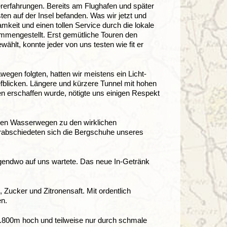
ererfahrungen. Bereits am Flughafen und später
ten auf der Insel befanden. Was wir jetzt und
eit und einen tollen Service durch die lokale
mengestellt. Erst gemütliche Touren den
hlt, konnte jeder von uns testen wie fit er
egen folgten, hatten wir meistens ein Licht-
fblicken. Längere und kürzere Tunnel mit hohen
n erschaffen wurde, nötigte uns einigen Respekt
den Wasserwegen zu den wirklichen
rabschiedeten sich die Bergschuhe unseres
gendwo auf uns wartete. Das neue In-Getränk
Zucker und Zitronensaft. Mit ordentlich
en.
1.800m hoch und teilweise nur durch schmale