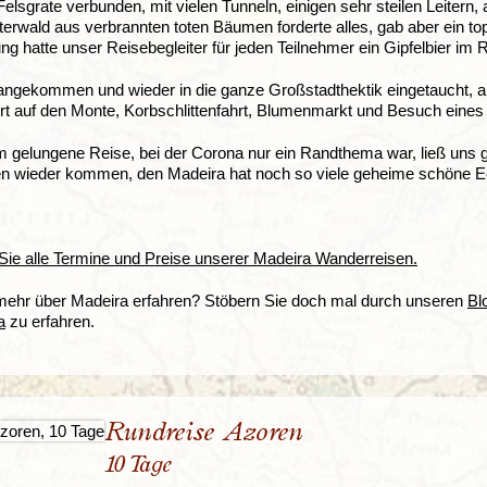
Felsgrate verbunden, mit vielen Tunneln, einigen sehr steilen Leit
erwald aus verbrannten toten Bäumen forderte alles, gab aber ein top
g hatte unser Reisebegleiter für jeden Teilnehmer ein Gipfelbier i
angekommen und wieder in die ganze Großstadthektik eingetaucht, arb
rt auf den Monte, Korbschlittenfahrt, Blumenmarkt und Besuch eines
 gelungene Reise, bei der Corona nur ein Randthema war, ließ uns gut
len wieder kommen, den Madeira hat noch so viele geheime schöne E
 Sie alle Termine und Preise unserer Madeira Wanderreisen.
 mehr über Madeira erfahren? Stöbern Sie doch mal durch unseren
Bl
a
zu erfahren.
Rundreise Azoren
10 Tage