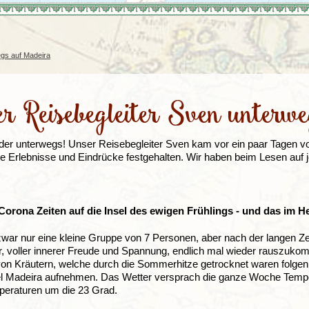
Irland
Island
e
Italien
egs auf Madeira
r Reisebegleiter Sven unterw
der unterwegs! Unser Reisebegleiter Sven kam vor ein paar Tagen 
ne Erlebnisse und Eindrücke festgehalten. Wir haben beim Lesen auf
Corona Zeiten auf die Insel des ewigen Frühlings - und das im H
war nur eine kleine Gruppe von 7 Personen, aber nach der langen Zei
, voller innerer Freude und Spannung, endlich mal wieder rauszukom
on Kräutern, welche durch die Sommerhitze getrocknet waren folgen
l Madeira aufnehmen. Das Wetter versprach die ganze Woche Temper
eraturen um die 23 Grad.