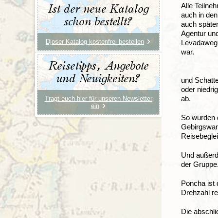
Alle Teilne
Ist der neue Katalog
auch in den
schon bestellt?
auch später
Agentur un
Djoser Katalog kostenfrei bestellen
Levadawegen
war.
Reisetipps, Angebote
und Neuigkeiten?
und Schatte
oder niedri
ab.
Tragt euch hier für unseren Newsletter
ein
So wurden 
Gebirgswan
Reisebeglei
Und außerd
der Gruppe
Poncha ist 
Drehzahl re
Die abschli