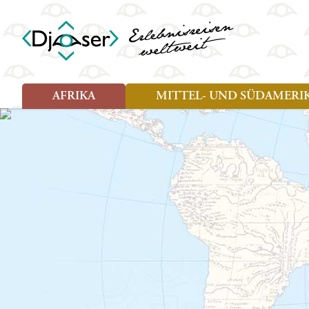
AFRIKA
MITTEL- UND SÜDAMERI
Art der Reise
Art der Reise
Länder
Länder
Djoser Reisen (8)
Djoser Reisen (13)
Ägypten
Argentin
Djoser Family (5)
Djoser Family (8)
Botswana
Bolivien
Wander- und Fahrradreisen
Eswatini (Swasiland)
Brasilien
(1)
Kap Verde
Chile
Kenia
Costa Ri
Lesotho
Ecuador
Madagaskar
Französ
Marokko
Guatema
Namibia
Guyana
Sansibar
Hondura
Simbabwe
Kolumbi
Südafrika
Kuba