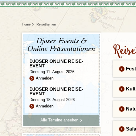
Tansania
Mexiko
Uganda
Peru
Surinam
Home
Reisethemen
Djoser Events &
Reis
Online Präsentationen
DJOSER ONLINE REISE-
EVENT
Fest
Dienstag 11. August 2026
Anmelden
Kult
DJOSER ONLINE REISE-
EVENT
Dienstag 18. August 2026
Anmelden
Nat
Alle Termine ansehen
Safa