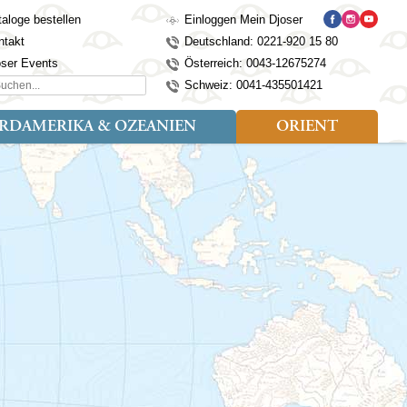
aloge bestellen
Einloggen Mein Djoser
ntakt
Deutschland: 0221-920 15 80
oser Events
Österreich: 0043-12675274
hen...
Schweiz: 0041-435501421
RDAMERIKA & OZEANIEN
ORIENT
eise
der
Art der Reise
Länder
Länder
isen (4)
utan
Kosovo
Djoser Reisen (5)
Alaska
Nepal
Ägypten
mily (2)
ina
Kroatien
Djoser Family (5)
Australien
Seidenstraße
Israel
dien
Lettland
Wander- und Fahrradreisen
Kanada
Singapur
Jordanien
donesien
Litauen
(2)
Neuseeland
Sri Lanka
Marokko
pan
Madeira
USA
Südkorea
Oman
mbodscha
Mazedonien
Taiwan
Türkei
sachstan
Montenegro
Thailand
rgistan
Polen
Tibet
os
Portugal
Turkmenistan
laysia
Schottland
Usbekistan
ngolei
Serbien
Vietnam
Spanien