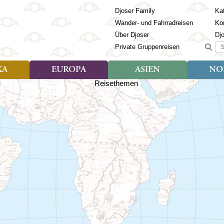
Djoser Family
Kat
Wander- und Fahrradreisen
Ko
Über Djoser
Dj
Suc
Private Gruppenreisen
KA
EUROPA
ASIEN
NO
Art der Reise
Art der Reise
Länder
Art der R
Län
ien
Djoser Reisen (9)
Djoser Reisen (23)
Albanien
Djoser Re
Bh
Djoser Family (3)
Djoser Family (12)
Andorra
Djoser Fa
Ch
Wander- und Fahrradreisen
Wander- und Fahrradreisen
Armenien
In
(6)
(1)
Aserbaidschan
In
ca
Azoren
Ja
Balkan
Ka
isch Guayana
Baltikum
Ka
la
Bosnien & Herzegowina
Ki
Estland
La
s
Finnland
Ma
en
Georgien
Mo
Griechenland