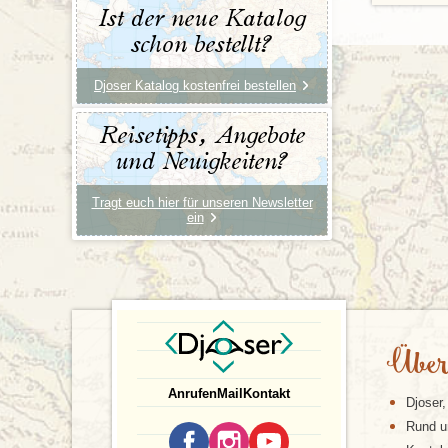
Ist der neue Katalog
schon bestellt?
Djoser Katalog kostenfrei bestellen
Reisetipps, Angebote
und Neuigkeiten?
Tragt euch hier für unseren Newsletter
ein
Über
Anrufen
Mail
Kontakt
Djoser,
Rund u