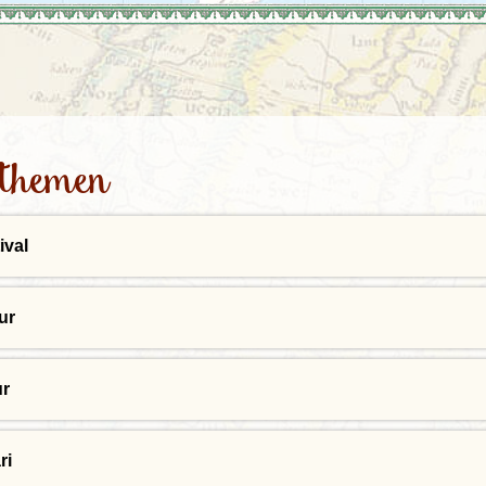
Irland
Island
e
Italien
ethemen
ival
ur
ur
ri