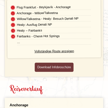
Unterkunft
FAQ
Flug Frankfurt - Reykjavík - Anchorage
Anchorage - Willow/Talkeetna
FOTOS UND VIDEOS
Fluginformationen
Willow/Talkeetna - Healy: Besuch Denali NP
Healy: Ausflug Denali NP
BUCHEN
Transport
Healy – Fairbanks
Fairbanks - Chena Hot Springs
Leistungen
...
Ausflüge
Vollständige Route anzeigen
Reisedokumente
Download Infobroschüre
Geld
Mahlzeiten
Reiseverlauf
Gesundheit
Individuelle An- & Abreise
Anchorage