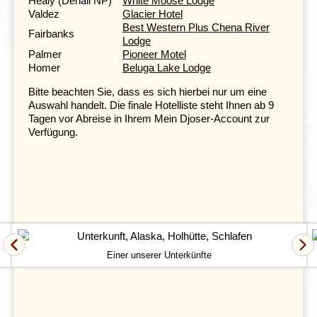
Healy (Denali NP)
White Moose Lodge
Valdez
Glacier Hotel
Alle Flugfahrt-Interessierten sollten sich einen Besuch
Best Western Plus Chena River
im
Pioneer Air Museum
in
Fairbanks
nicht entgehen
Fairbanks
Lodge
lassen, wo sie u.a. ein restauriertes Doppeldecker-
Palmer
Pioneer Motel
Flugzeug bewundern können. Kulinarisch erwartet Sie
Homer
Beluga Lake Lodge
das Restaurant Alaska Salom Bake, in dem sie
unbegrenzt gegrillten Lachs, frischen Kabeljau, saftige
Bitte beachten Sie, dass es sich hierbei nur um eine
Steaks oder Krabben genießen können.
Auswahl handelt. Die finale Hotelliste steht Ihnen ab 9
Tagen vor Abreise in Ihrem Mein Djoser-Account zur
Verfügung.
Berge, Gletscher und die Tangle Lakes
Tag 7 Chena Hot Springs – North Pole – Tangle
Lakes
Tag 8 Tangle Lakes
Einer unserer Unterkünfte