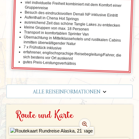
viel individuelle Freiheit kombiniert mit dem Komfort einer
Gruppenreise
Besuch des eindrucksvollen Denali NP inklusive Eintritt
Aufenthalt in Chena Hot Springs
ausreichend Zeit das schöne Tangle Lakes zu entdecken
kleine Gruppen von max. 18 Personen
Transport in komfortablen Sprinter Van
Übernachtung in Mittelklassehotels und rustikalen Cabins
inmitten überwältigender Natur
7 x Frühstück inklusive
erfahrener, englischsprachige Reisebegleitung/Fahrer, die
sich bestens vor Ort auskennt
gutes Preis-Leistungsverhältnis
ALLE REISEINFORMATIONEN
REISEVERLAUF
Route und Karte
TERMINE | PREISE
PRAKTISCHE INFOS