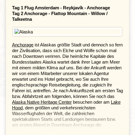
Klima und Geografie
Tag 1 Flug Amsterdam -
Reykjavík - Anchorage
Tag 2 Anchorage -
Flattop Mountain -
Willow /
Talkeetna
Anchorage
ist Alaskas größte Stadt und dennoch so fern
der Zivilisation, dass sich Elche und Wölfe schon mal
nach Downtown verirren. Die heimliche Kapitale des
Bundesstaates Alaska wartet dank ihrer Lage am Meer
mit einem milden Klima auf uns. Bei der Ankunft werden
wir von einem Mitarbeiter unserer lokalen Agentur
erwartet und ins Hotel gebracht, wo Sie auch Ihre
englischsprachige Reisebegleitung, die zugleich Ihr
Fahrer ist, antreffen. Je nach Ankunftszeit am ersten Tag
bzw. Abfahrtzeit am folgenden, können Sie noch das
Alaska Native Heritage Center
besuchen oder am
Lake
Hood
, dem größten und verkehrsreichsten
Wasserflughafen der Welt, die zahlreichen
spektakulären Starts und Landungen bestaunen bzw.
am ersten Abend in Downtown Anchorage die
Eigenkreationen der vielen Hausbrauereien genießen.