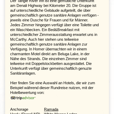
Der Tangle River Inn ist eine gemütliche Unterkunft
für vier Stunden unter.
am Denali Highway bei Kilometer 20. Die Gruppe ist
auf unterschiedliche Gebäude aufgeteilt, die über
Fairbanks & entspannen in den Chena Hot Springs
gemeinschaftlich genutze sanitäre Anlagen verfügen -
jeweils eine Dusche für Frauen und für Männer.
Tag 5 Healy - Fairbanks
Jedes Zimmer hingegen verfügt über eine Toilette und
Tag 6 Fairbanks: Chena Hot Springs
ein Waschbecken. Ein Bed&Breakfast mit
unterschiedlicher Zimmerausstattung erwartet uns in
McCarthy. Auch hier stehen uns teilweise
gemeinschaftlich genutze sanitäre Anlagen zur
Wir setzen unsere Reise weiter nördlich in Richtung
Verfügung. In Homer übernachten wir in einem
Fairbanks fort, wo wir den Pioneer Park besuchen
charmanten Motel direkt am Beluga Lake, in der
können. Dieser Park zeigt die wunderschöne
Nähe des Strands. Die einzelnen Zimmer sind
Geschichte Alaskas, unter anderem mit
teilweise mit Doppelstockbetten ausgestattet. Die
Originalhäusern, Museen und Ausstellungen.
Unterkunft verfügt über gemeinschaftlich genuzte
Sanitäranlagen.
Danach blubbern uns die heißen Quellen von
Chena
warm in Richtung Entspannung. Zum Dahinschmelzen
Hier finden Sie eine Auswahl an Hotels, die wir zum
schön, leuchten die Eisskulpturen im
Aurora
Beispiel während dieser Rundreise nutzen, mit der
Eismuseum
in sämtlichen Blau- und Rottönen. Hier
Hotelbewertung von:
kann man stilvoll einen Cocktail in einem Eisglas in der
Aurora Ice Bar genießen. In Chena bietet sich auch die
Möglichkeit, die Gegend zu Fuß, mit dem Mountainbike
Anchorage
Ramada
oder hoch zu Ross zu erkunden.