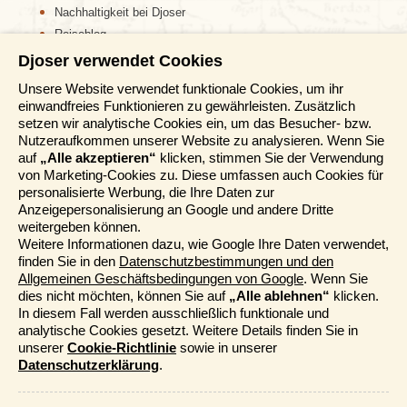
Nachhaltigkeit bei Djoser
Reiseblog
Djoser verwendet Cookies
Informationen
Unsere Website verwendet funktionale Cookies, um ihr
einwandfreies Funktionieren zu gewährleisten. Zusätzlich
Reisemessen
setzen wir analytische Cookies ein, um das Besucher- bzw.
Häufig gestellte Fragen
Nutzeraufkommen unserer Website zu analysieren. Wenn Sie
AGB
auf
„Alle akzeptieren“
klicken, stimmen Sie der Verwendung
von Marketing-Cookies zu. Diese umfassen auch Cookies für
Formblatt
personalisierte Werbung, die Ihre Daten zur
Datenschutz
Anzeigepersonalisierung an Google und andere Dritte
Informationstage
weitergeben können.
Von Valdez folgen wir dem
Glennallen Highway
nach
Unser Belgischer Partner
Weitere Informationen dazu, wie Google Ihre Daten verwendet,
Westen. Unterwegs werden wir auch die bekannte
finden Sie in den
Datenschutzbestimmungen und den
Unser Niederländischer Partner
Alyeska Pipeline sehen.
Da es nicht möglich war, die
Allgemeinen Geschäftsbedingungen von Google
. Wenn Sie
Sitemap
1300 km lange Pipeline unterirdisch zu verlegen,
dies nicht möchten, können Sie auf
„Alle ablehnen“
klicken.
Cookie-Richtlinie
entschied man sich, sie einige Meter über dem Boden
In diesem Fall werden ausschließlich funktionale und
zu verlegen, damit die „Tierwelt“ dadurch nicht behindert
analytische Cookies gesetzt. Weitere Details finden Sie in
Mehr entdecken
wird.
unserer
Cookie-Richtlinie
sowie in unserer
Die Region zwischen
Palmer
und Glennallen erlangte
Datenschutzerklärung
.
durch den
Goldrausch
Berühmtheit, der nach einem
Kataloge bestellen
Goldfund im Jahr 1886 einsetzte. Die einfachen
Funktionale und analytische Cookies
Djoser Events & Online Präsentationen