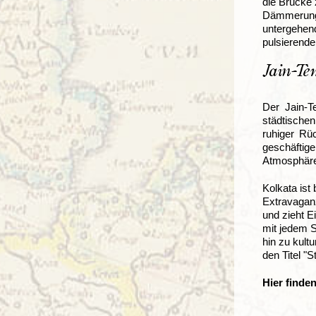
die Brücke 
Dämmerung 
untergehen
pulsierend
Jain-Te
Der Jain-T
städtische
ruhiger Rü
geschäftige
Atmosphäre 
Kolkata ist
Extravaganz
und zieht E
mit jedem S
hin zu kult
den Titel "S
Hier finde