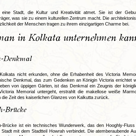
t eine Stadt, die Kultur und Kreativität atmet. Sie ist der Gebur
räger, was sie zu einem kulturellen Zentrum macht. Die architektoni
zlichkeit der Menschen tragen zu ihrem einzigartigen Charme bei.
an in Kolkata unternehmen kan
ia-Denkmal
olkata nicht erkunden, ohne die Erhabenheit des Victoria Memor
nische Denkmal, das zum Gedenken an Königin Victoria errichtet wu
eben von üppigen Gärten, ist das Denkmal ein Zeugnis der königl
ictoria Memorial untergeht, erstrahlt die makellose weiße Marm
 die Zeit des kaiserlichen Glanzes von Kalkutta zurück.
-Brücke
-Brücke ist ein technisches Wunderwerk, das den Hooghly-Fluss 
e Stadt mit dem Stadtteil Howrah verbindet. Die atemberaubende A