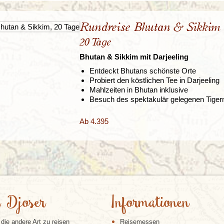
Rundreise Bhutan & Sikkim
20 Tage
Bhutan & Sikkim mit Darjeeling
Entdeckt Bhutans schönste Orte
Probiert den köstlichen Tee in Darjeeling
Mahlzeiten in Bhutan inklusive
Besuch des spektakulär gelegenen Tigern
Ab 4.395
 Djoser
Informationen
 die andere Art zu reisen
Reisemessen