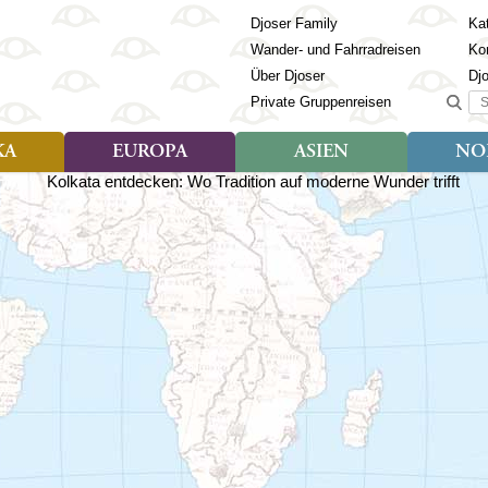
Djoser Family
Kat
Wander- und Fahrradreisen
Ko
Über Djoser
Dj
Suc
Private Gruppenreisen
KA
EUROPA
ASIEN
NO
Art der Reise
Art der Reise
Länder
Art der R
Län
ien
Djoser Reisen (9)
Djoser Reisen (23)
Albanien
Djoser Re
Bh
Djoser Family (3)
Djoser Family (12)
Andorra
Djoser Fa
Ch
Wander- und Fahrradreisen
Wander- und Fahrradreisen
Armenien
In
(6)
(1)
Aserbaidschan
In
ca
Azoren
Ja
Balkan
Ka
isch Guayana
Baltikum
Ka
la
Bosnien & Herzegowina
Ki
Estland
La
s
Finnland
Ma
en
Georgien
Mo
Griechenland