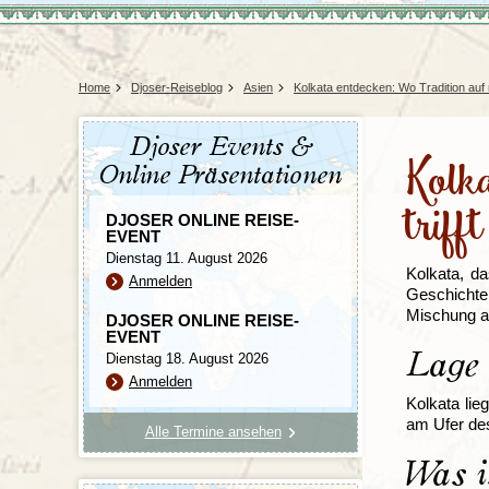
Tansania
Mexiko
Uganda
Peru
Surinam
Home
Djoser-Reiseblog
Asien
Kolkata entdecken: Wo Tradition auf 
Djoser Events &
Kolk
Online Präsentationen
trifft
DJOSER ONLINE REISE-
EVENT
Dienstag 11. August 2026
Kolkata, da
Anmelden
Geschichte,
Mischung au
DJOSER ONLINE REISE-
EVENT
Lage
Dienstag 18. August 2026
Anmelden
Kolkata lie
am Ufer des
Alle Termine ansehen
Was i