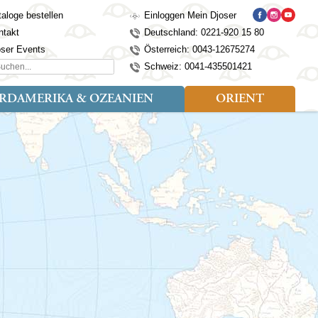
aloge bestellen
Einloggen Mein Djoser
ntakt
Deutschland: 0221-920 15 80
oser Events
Österreich: 0043-12675274
hen...
Schweiz: 0041-435501421
RDAMERIKA & OZEANIEN
ORIENT
eise
der
Art der Reise
Länder
Länder
isen (4)
utan
Kosovo
Djoser Reisen (5)
Alaska
Nepal
Ägypten
mily (2)
ina
Kroatien
Djoser Family (5)
Australien
Seidenstraße
Israel
dien
Lettland
Wander- und Fahrradreisen
Kanada
Singapur
Jordanien
donesien
Litauen
(2)
Neuseeland
Sri Lanka
Marokko
pan
Madeira
USA
Südkorea
Oman
mbodscha
Mazedonien
Taiwan
Türkei
sachstan
Montenegro
Thailand
rgistan
Polen
Tibet
os
Portugal
Turkmenistan
laysia
Schottland
Usbekistan
ngolei
Serbien
Vietnam
Spanien