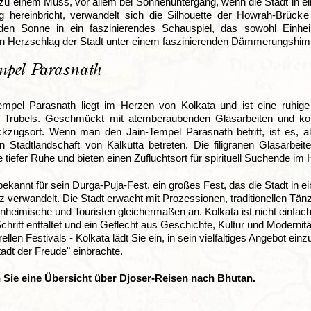
zu einem Muss, vor allem bei Sonnenuntergang, wenn die Stadt in e
hereinbricht, verwandelt sich die Silhouette der Howrah-Brücke
den Sonne in ein faszinierendes Schauspiel, das sowohl Einhe
en Herzschlag der Stadt unter einem faszinierenden Dämmerungshim
mpel Parasnath
empel Parasnath liegt im Herzen von Kolkata und ist eine ruhig
n Trubels. Geschmückt mit atemberaubenden Glasarbeiten und komp
ckzugsort. Wenn man den Jain-Tempel Parasnath betritt, ist es, 
n Stadtlandschaft von Kalkutta betreten. Die filigranen Glasarbeit
tiefer Ruhe und bieten einen Zufluchtsort für spirituell Suchende im 
 bekannt für sein Durga-Puja-Fest, ein großes Fest, das die Stadt in e
 verwandelt. Die Stadt erwacht mit Prozessionen, traditionellen Tä
inheimische und Touristen gleichermaßen an. Kolkata ist nicht einfach
chritt entfaltet und ein Geflecht aus Geschichte, Kultur und Modernit
urellen Festivals - Kolkata lädt Sie ein, in sein vielfältiges Angebot 
tadt der Freude" einbrachte.
n Sie eine Übersicht über Djoser-Reisen
nach
Bhutan
.