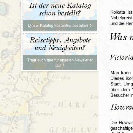
Ist der neue Katalog
Kolkata is
schon bestellt?
Nobelpreist
und die Her
Djoser Katalog kostenfrei bestellen
Was m
Reisetipps, Angebote
und Neuigkeiten?
Victor
Tragt euch hier für unseren Newsletter
ein
Man kann K
Dieses iko
Stadt. Umg
über dem V
Besucher in
Howrah
Die Howrah
geschäftig