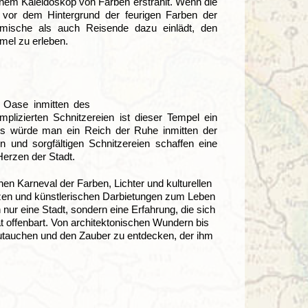
inem Kaleidoskop von Farben erstrahlt. Wenn die
 vor dem Hintergrund der feurigen Farben der
imische als auch Reisende dazu einlädt, den
mel zu erleben.
e Oase inmitten des
lizierten Schnitzereien ist dieser Tempel ein
als würde man ein Reich der Ruhe inmitten der
en und sorgfältigen Schnitzereien schaffen eine
Herzen der Stadt.
inen Karneval der Farben, Lichter und kulturellen
nzen und künstlerischen Darbietungen zum Leben
 nur eine Stadt, sondern eine Erfahrung, die sich
ät offenbart. Von architektonischen Wundern bis
einzutauchen und den Zauber zu entdecken, der ihm