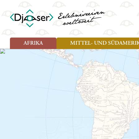
AFRIKA
MITTEL- UND SÜDAMERI
Art der Reise
Art der Reise
Länder
Länder
Djoser Reisen (8)
Djoser Reisen (13)
Ägypten
Argentin
Djoser Family (5)
Djoser Family (8)
Botswana
Bolivien
Wander- und Fahrradreisen
Eswatini (Swasiland)
Brasilien
(1)
Kap Verde
Chile
Kenia
Costa Ri
Lesotho
Ecuador
Madagaskar
Französ
Marokko
Guatema
Namibia
Guyana
Sansibar
Hondura
Simbabwe
Kolumbi
Südafrika
Kuba