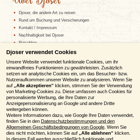
Über Djoser
Djoser, die andere Art zu reisen
Rund um Buchung und Versicherungen
Kontakt / Impressum
Nachhaltigkeit bei Djoser
Reiseblog
Djoser verwendet Cookies
Informationen
Unsere Website verwendet funktionale Cookies, um ihr
einwandfreies Funktionieren zu gewährleisten. Zusätzlich
Reisemessen
setzen wir analytische Cookies ein, um das Besucher- bzw.
Häufig gestellte Fragen
Nutzeraufkommen unserer Website zu analysieren. Wenn Sie
AGB
auf
„Alle akzeptieren“
klicken, stimmen Sie der Verwendung
von Marketing-Cookies zu. Diese umfassen auch Cookies für
Formblatt
personalisierte Werbung, die Ihre Daten zur
Datenschutz
Anzeigepersonalisierung an Google und andere Dritte
Informationstage
weitergeben können.
Unser Belgischer Partner
Weitere Informationen dazu, wie Google Ihre Daten verwendet,
finden Sie in den
Datenschutzbestimmungen und den
Unser Niederländischer Partner
Allgemeinen Geschäftsbedingungen von Google
. Wenn Sie
Sitemap
dies nicht möchten, können Sie auf
„Alle ablehnen“
klicken.
Cookie-Richtlinie
In diesem Fall werden ausschließlich funktionale und