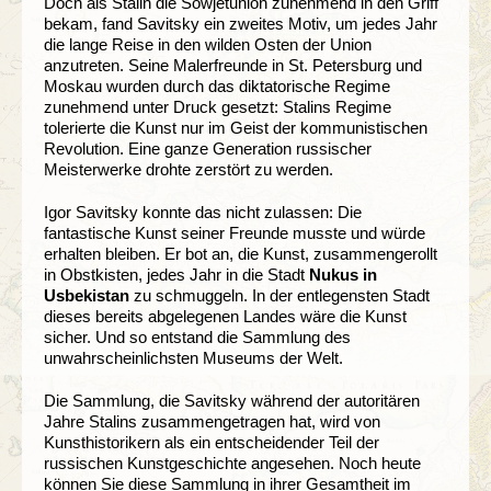
Doch als Stalin die Sowjetunion zunehmend in den Griff
bekam, fand Savitsky ein zweites Motiv, um jedes Jahr
die lange Reise in den wilden Osten der Union
anzutreten. Seine Malerfreunde in St. Petersburg und
Moskau wurden durch das diktatorische Regime
zunehmend unter Druck gesetzt: Stalins Regime
tolerierte die Kunst nur im Geist der kommunistischen
Revolution. Eine ganze Generation russischer
Meisterwerke drohte zerstört zu werden.
Igor Savitsky konnte das nicht zulassen: Die
fantastische Kunst seiner Freunde musste und würde
erhalten bleiben. Er bot an, die Kunst, zusammengerollt
in Obstkisten, jedes Jahr in die Stadt
Nukus in
Usbekistan
zu schmuggeln. In der entlegensten Stadt
dieses bereits abgelegenen Landes wäre die Kunst
sicher. Und so entstand die Sammlung des
unwahrscheinlichsten Museums der Welt.
Die Sammlung, die Savitsky während der autoritären
Jahre Stalins zusammengetragen hat, wird von
Kunsthistorikern als ein entscheidender Teil der
russischen Kunstgeschichte angesehen. Noch heute
können Sie diese Sammlung in ihrer Gesamtheit im