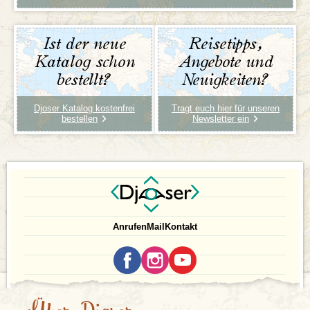
Ist der neue
Reisetipps,
Katalog schon
Angebote und
bestellt?
Neuigkeiten?
Djoser Katalog kostenfrei
Tragt euch hier für unseren
bestellen
Newsletter ein
Anrufen
Mail
Kontakt