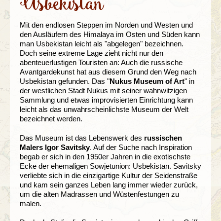
Usbekistan
Mit den endlosen Steppen im Norden und Westen und
den Ausläufern des Himalaya im Osten und Süden kann
man Usbekistan leicht als "abgelegen" bezeichnen.
Doch seine extreme Lage zieht nicht nur den
abenteuerlustigen Touristen an: Auch die russische
Avantgardekunst hat aus diesem Grund den Weg nach
Usbekistan gefunden. Das "
Nukus Museum of Art
" in
der westlichen Stadt Nukus mit seiner wahnwitzigen
Sammlung und etwas improvisierten Einrichtung kann
leicht als das unwahrscheinlichste Museum der Welt
bezeichnet werden.
Das Museum ist das Lebenswerk des
russischen
Malers Igor Savitsky
. Auf der Suche nach Inspiration
begab er sich in den 1950er Jahren in die exotischste
Ecke der ehemaligen Sowjetunion: Usbekistan. Savitsky
verliebte sich in die einzigartige Kultur der Seidenstraße
und kam sein ganzes Leben lang immer wieder zurück,
um die alten Madrassen und Wüstenfestungen zu
malen.