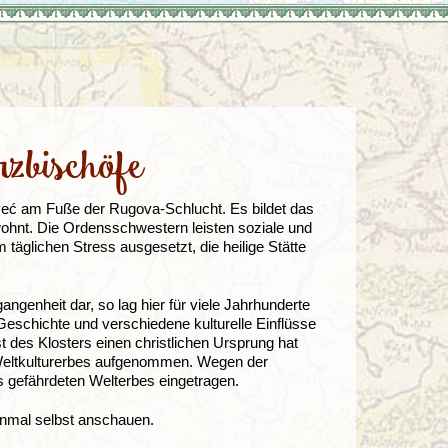
Türkei
Wales
zbischöfe
n Peć am Fuße der Rugova-Schlucht. Es bildet das
hnt. Die Ordensschwestern leisten soziale und
täglichen Stress ausgesetzt, die heilige Stätte
ngenheit dar, so lag hier für viele Jahrhunderte
Geschichte und verschiedene kulturelle Einflüsse
des Klosters einen christlichen Ursprung hat
-Weltkulturerbes aufgenommen. Wegen der
es gefährdeten Welterbes eingetragen.
inmal selbst anschauen.