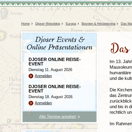
Tansania
Mexiko
Uganda
Peru
Surinam
Home
Djoser-Reiseblog
Europa
Bosnien & Herzegovina
Das Mau
Djoser Events &
Das 
Online Präsentationen
DJOSER ONLINE REISE-
Im 13. Jahr
EVENT
Mausoleum 
Dienstag 11. August 2026
humanitäre 
Anmelden
und die kul
DJOSER ONLINE REISE-
Die Kirchen
EVENT
das Zentrum
Dienstag 18. August 2026
zurückblick
Anmelden
und bis in
rechtlich u
Alle Termine ansehen
Im Rahmen