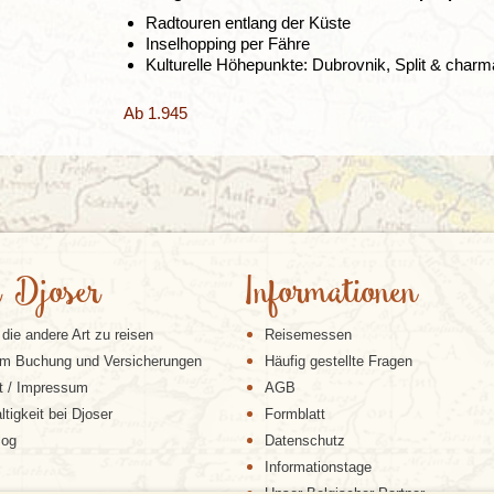
Radtouren entlang der Küste
Inselhopping per Fähre
Kulturelle Höhepunkte: Dubrovnik, Split & char
Ab 1.945
 Djoser
Informationen
 die andere Art zu reisen
Reisemessen
m Buchung und Versicherungen
Häufig gestellte Fragen
t / Impressum
AGB
tigkeit bei Djoser
Formblatt
log
Datenschutz
Informationstage
Unser Belgischer Partner