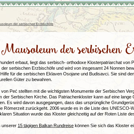
Irland
Island
e
Italien
soleum der serbischen Erzbischöfe
Mausoleum der serbischen Er
hundert erbaut, liegt das serbisch- orthodoxe Klosterpatriarchat vo
der serbischen Erzbischöfe und wird von insgesamt 24 Nonnen bewo
Hilfe für die serbischen Eklaven Osojane und Budisavci. Sie sind dem 
turellen Güter zu bewahren.
 von Peć stellten mit die wichtigsten Monumente der Serbischen Verga
 der Serbischen Kirche. Das Patriachenkloster kann auf eine lange 
en. Es wird davon ausgegangen, dass das ursprüngliche Grundgerüst 
 die Römerzeit zurückgeht. 2006 wurde es in die Liste des UNESCO
nklaren Situation wurde das Kloster gleichzeitig auf der Roten Liste d
 unserer
15 tägigen Balkan Rundreise
können Sie sich das Kloster e