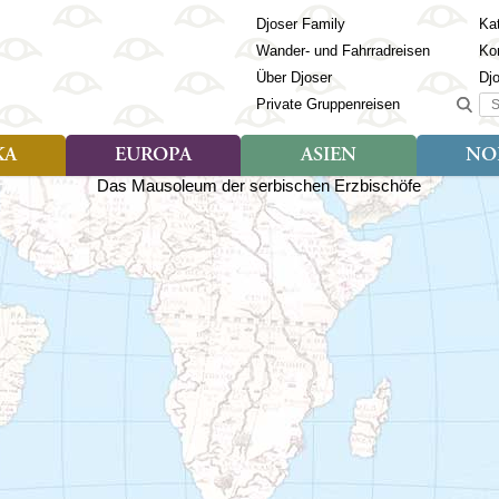
Djoser Family
Kat
Wander- und Fahrradreisen
Ko
Über Djoser
Dj
Suc
Private Gruppenreisen
KA
EUROPA
ASIEN
NO
Art der Reise
Art der Reise
Länder
Art der R
Län
ien
Djoser Reisen (9)
Djoser Reisen (23)
Albanien
Djoser Re
Bh
Djoser Family (3)
Djoser Family (12)
Andorra
Djoser Fa
Ch
Wander- und Fahrradreisen
Wander- und Fahrradreisen
Armenien
In
(6)
(1)
Aserbaidschan
In
ca
Azoren
Ja
Balkan
Ka
isch Guayana
Baltikum
Ka
la
Bosnien & Herzegowina
Ki
Estland
La
s
Finnland
Ma
en
Georgien
Mo
Griechenland