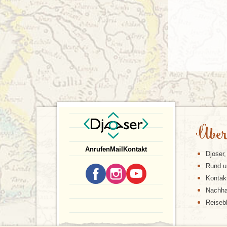
Über
Anrufen
Mail
Kontakt
Djoser,
Rund u
Kontak
Nachhal
Reiseb