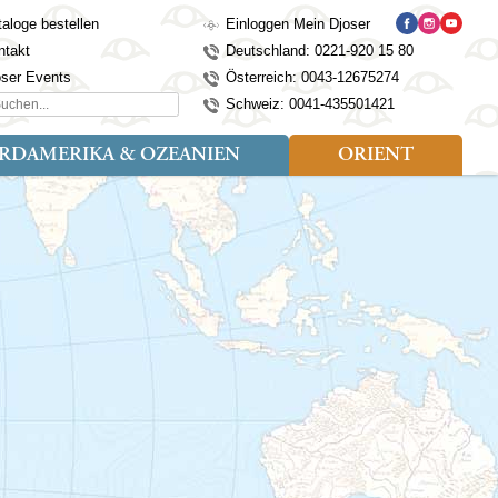
aloge bestellen
Einloggen Mein Djoser
ntakt
Deutschland: 0221-920 15 80
oser Events
Österreich: 0043-12675274
hen...
Schweiz: 0041-435501421
RDAMERIKA & OZEANIEN
ORIENT
eise
der
Art der Reise
Länder
Länder
isen (4)
utan
Kosovo
Djoser Reisen (5)
Alaska
Nepal
Ägypten
mily (2)
ina
Kroatien
Djoser Family (5)
Australien
Seidenstraße
Israel
dien
Lettland
Wander- und Fahrradreisen
Kanada
Singapur
Jordanien
donesien
Litauen
(2)
Neuseeland
Sri Lanka
Marokko
pan
Madeira
USA
Südkorea
Oman
mbodscha
Mazedonien
Taiwan
Türkei
sachstan
Montenegro
Thailand
rgistan
Polen
Tibet
os
Portugal
Turkmenistan
laysia
Schottland
Usbekistan
ngolei
Serbien
Vietnam
Spanien