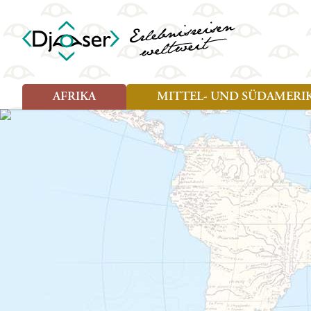
AFRIKA
MITTEL- UND SÜDAMERI
Art der Reise
Art der Reise
Länder
Länder
Djoser Reisen (8)
Djoser Reisen (13)
Ägypten
Argentin
Djoser Family (5)
Djoser Family (8)
Botswana
Bolivien
Wander- und Fahrradreisen
Eswatini (Swasiland)
Brasilien
(1)
Kap Verde
Chile
Kenia
Costa Ri
Lesotho
Ecuador
Madagaskar
Französ
Marokko
Guatema
Namibia
Guyana
Sansibar
Hondura
Simbabwe
Kolumbi
Südafrika
Kuba