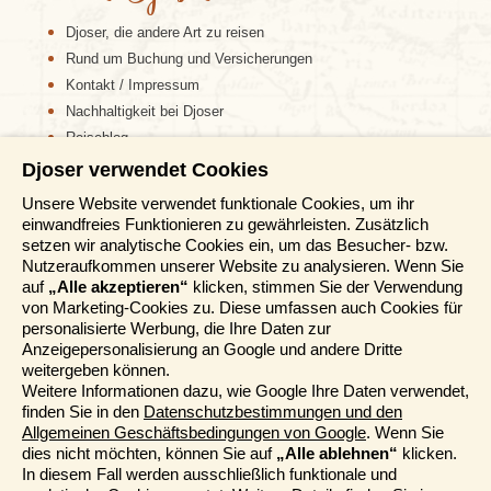
Djoser, die andere Art zu reisen
Rund um Buchung und Versicherungen
Kontakt / Impressum
Nachhaltigkeit bei Djoser
Reiseblog
Djoser verwendet Cookies
Informationen
Unsere Website verwendet funktionale Cookies, um ihr
einwandfreies Funktionieren zu gewährleisten. Zusätzlich
Reisemessen
setzen wir analytische Cookies ein, um das Besucher- bzw.
Häufig gestellte Fragen
Nutzeraufkommen unserer Website zu analysieren. Wenn Sie
AGB
auf
„Alle akzeptieren“
klicken, stimmen Sie der Verwendung
von Marketing-Cookies zu. Diese umfassen auch Cookies für
Formblatt
personalisierte Werbung, die Ihre Daten zur
Datenschutz
Anzeigepersonalisierung an Google und andere Dritte
Informationstage
weitergeben können.
Unser Belgischer Partner
Weitere Informationen dazu, wie Google Ihre Daten verwendet,
finden Sie in den
Datenschutzbestimmungen und den
Unser Niederländischer Partner
Allgemeinen Geschäftsbedingungen von Google
. Wenn Sie
Sitemap
dies nicht möchten, können Sie auf
„Alle ablehnen“
klicken.
Cookie-Richtlinie
In diesem Fall werden ausschließlich funktionale und