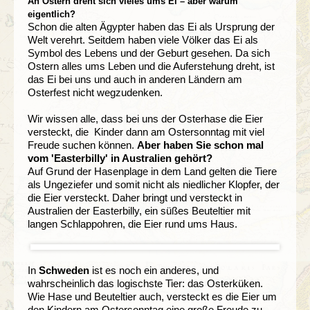
An Ostern dreht sich vieles ums Ei – aber warum
eigentlich?
Schon die alten Ägypter haben das Ei als Ursprung der
Welt verehrt. Seitdem haben viele Völker das Ei als
Symbol des Lebens und der Geburt gesehen. Da sich
Ostern alles ums Leben und die Auferstehung dreht, ist
das Ei bei uns und auch in anderen Ländern am
Osterfest nicht wegzudenken.
Wir wissen alle, dass bei uns der Osterhase die Eier
versteckt, die Kinder dann am Ostersonntag mit viel
Freude suchen können.
Aber haben Sie schon mal
vom 'Easterbilly' in Australien gehört?
Auf Grund der Hasenplage in dem Land gelten die Tiere
als Ungeziefer und somit nicht als niedlicher Klopfer, der
die Eier versteckt. Daher bringt und versteckt in
Australien der Easterbilly, ein süßes Beuteltier mit
langen Schlappohren, die Eier rund ums Haus.
In
Schweden
ist es noch ein anderes, und
wahrscheinlich das logischste Tier: das Osterküken.
Wie Hase und Beuteltier auch, versteckt es die Eier um
den Kindern am Ostersonntag eine große Freude zu