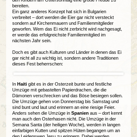
bereiten.
Ein ganz anderes Konzept hat sich in Bulgarien
verbreitet – dort werden die Eier gar nicht versteckt
sondern auf Kirchenmauern und Familienmitglieder
geworfen. Wem das Ei nicht zerbricht wird nachgesagt,
er werde das erfolgreichste Familienmitglied im
nächsten Jahr sein.
Doch es gibt auch Kulturen und Länder in denen das Ei
gar nicht all zu wichtig ist, sondern andere Traditionen
dieses Fest beherrschen:
In
Haiti
gibt es in der Osterzeit bunte und festliche
Umzüge mit gebastelten Papierdrachen, die die
Dämonen verschrecken und das Böse besiegen sollen.
Die Umzüge gehen von Donnerstag bis Samstag und
sind bunt und laut und erinnern an eine riesige Feier.
Anders sehen die Umzüge in
Spanien
aus – dort kennt
man auch den Osterhasen nicht. Die Umzüge in der
Semana Santa (der heiligen Woche), werden in langen
einfarbigen Kutten und spitzen Hüten begangen um an
den Leidensweg Jesu zu erinnern. Dabei werden