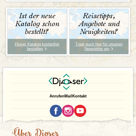
Ist der neue
Reisetipps,
Katalog schon
Angebote und
bestellt?
Neuigkeiten?
Djoser Katalog kostenfrei
Tragt euch hier für unseren
bestellen
Newsletter ein
Anrufen
Mail
Kontakt
Über Djoser