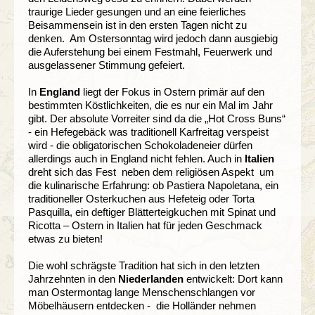
traurige Lieder gesungen und an eine feierliches
Beisammensein ist in den ersten Tagen nicht zu
denken. Am Ostersonntag wird jedoch dann ausgiebig
die Auferstehung bei einem Festmahl, Feuerwerk und
ausgelassener Stimmung gefeiert.
In
England
liegt der Fokus in Ostern primär auf den
bestimmten Köstlichkeiten, die es nur ein Mal im Jahr
gibt. Der absolute Vorreiter sind da die „Hot Cross Buns“
- ein Hefegebäck was traditionell Karfreitag verspeist
wird - die obligatorischen Schokoladeneier dürfen
allerdings auch in England nicht fehlen. Auch in
Italien
dreht sich das Fest neben dem religiösen Aspekt um
die kulinarische Erfahrung: ob Pastiera Napoletana, ein
traditioneller Osterkuchen aus Hefeteig oder Torta
Pasquilla, ein deftiger Blätterteigkuchen mit Spinat und
Ricotta – Ostern in Italien hat für jeden Geschmack
etwas zu bieten!
Die wohl schrägste Tradition hat sich in den letzten
Jahrzehnten in den
Niederlanden
entwickelt: Dort kann
man Ostermontag lange Menschenschlangen vor
Möbelhäusern entdecken - die Holländer nehmen