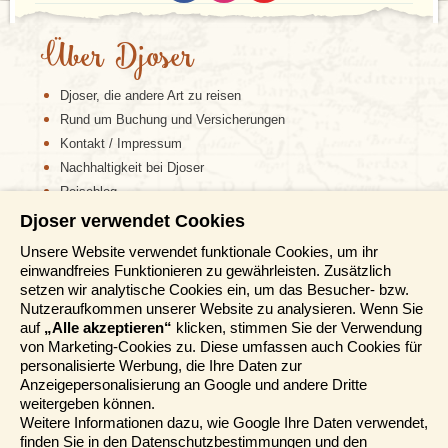
Über Djoser
Djoser, die andere Art zu reisen
Rund um Buchung und Versicherungen
Kontakt / Impressum
Nachhaltigkeit bei Djoser
Reiseblog
Djoser verwendet Cookies
Informationen
Unsere Website verwendet funktionale Cookies, um ihr
einwandfreies Funktionieren zu gewährleisten. Zusätzlich
Reisemessen
setzen wir analytische Cookies ein, um das Besucher- bzw.
Häufig gestellte Fragen
Nutzeraufkommen unserer Website zu analysieren. Wenn Sie
AGB
auf
„Alle akzeptieren“
klicken, stimmen Sie der Verwendung
von Marketing-Cookies zu. Diese umfassen auch Cookies für
Formblatt
personalisierte Werbung, die Ihre Daten zur
Datenschutz
Anzeigepersonalisierung an Google und andere Dritte
Informationstage
weitergeben können.
Unser Belgischer Partner
Weitere Informationen dazu, wie Google Ihre Daten verwendet,
finden Sie in den
Datenschutzbestimmungen und den
Unser Niederländischer Partner