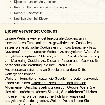
Djoser, die andere Art zu reisen
Rund um Buchung und Versicherungen
Kontakt / Impressum
Nachhaltigkeit bei Djoser
Reiseblog
Djoser verwendet Cookies
Informationen
Unsere Website verwendet funktionale Cookies, um ihr
einwandfreies Funktionieren zu gewährleisten. Zusätzlich
Reisemessen
setzen wir analytische Cookies ein, um das Besucher- bzw.
Häufig gestellte Fragen
Nutzeraufkommen unserer Website zu analysieren. Wenn Sie
AGB
auf
„Alle akzeptieren“
klicken, stimmen Sie der Verwendung
von Marketing-Cookies zu. Diese umfassen auch Cookies für
Formblatt
personalisierte Werbung, die Ihre Daten zur
Datenschutz
Anzeigepersonalisierung an Google und andere Dritte
Informationstage
weitergeben können.
Unser Belgischer Partner
Weitere Informationen dazu, wie Google Ihre Daten verwendet,
finden Sie in den
Datenschutzbestimmungen und den
Unser Niederländischer Partner
Allgemeinen Geschäftsbedingungen von Google
. Wenn Sie
Sitemap
dies nicht möchten, können Sie auf
„Alle ablehnen“
klicken.
Cookie-Richtlinie
In diesem Fall werden ausschließlich funktionale und
analytische Cookies gesetzt. Weitere Details finden Sie in