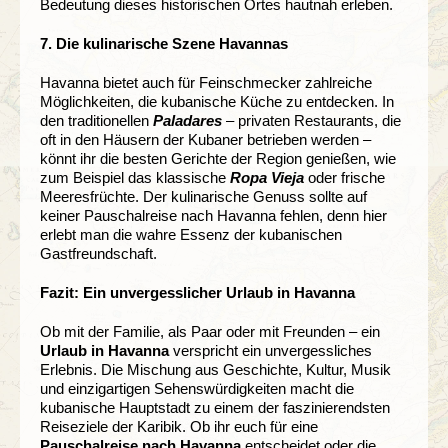
Bedeutung dieses historischen Ortes hautnah erleben.
7. Die kulinarische Szene Havannas
Havanna bietet auch für Feinschmecker zahlreiche
Möglichkeiten, die kubanische Küche zu entdecken. In
den traditionellen
Paladares
– privaten Restaurants, die
oft in den Häusern der Kubaner betrieben werden –
könnt ihr die besten Gerichte der Region genießen, wie
zum Beispiel das klassische
Ropa Vieja
oder frische
Meeresfrüchte. Der kulinarische Genuss sollte auf
keiner Pauschalreise nach Havanna fehlen, denn hier
erlebt man die wahre Essenz der kubanischen
Gastfreundschaft.
Fazit: Ein unvergesslicher Urlaub in Havanna
Ob mit der Familie, als Paar oder mit Freunden – ein
Urlaub in Havanna
verspricht ein unvergessliches
Erlebnis. Die Mischung aus Geschichte, Kultur, Musik
und einzigartigen Sehenswürdigkeiten macht die
kubanische Hauptstadt zu einem der faszinierendsten
Reiseziele der Karibik. Ob ihr euch für eine
Pauschalreise nach Havanna
entscheidet oder die