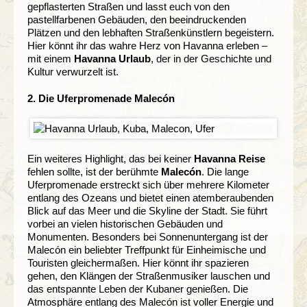
gepflasterten Straßen und lasst euch von den
pastellfarbenen Gebäuden, den beeindruckenden
Plätzen und den lebhaften Straßenkünstlern begeistern.
Hier könnt ihr das wahre Herz von Havanna erleben –
mit einem
Havanna Urlaub
, der in der Geschichte und
Kultur verwurzelt ist.
2. Die Uferpromenade Malecón
Ein weiteres Highlight, das bei keiner
Havanna Reise
fehlen sollte, ist der berühmte
Malecón
. Die lange
Uferpromenade erstreckt sich über mehrere Kilometer
entlang des Ozeans und bietet einen atemberaubenden
Blick auf das Meer und die Skyline der Stadt. Sie führt
vorbei an vielen historischen Gebäuden und
Monumenten. Besonders bei Sonnenuntergang ist der
Malecón ein beliebter Treffpunkt für Einheimische und
Touristen gleichermaßen. Hier könnt ihr spazieren
gehen, den Klängen der Straßenmusiker lauschen und
das entspannte Leben der Kubaner genießen. Die
Atmosphäre entlang des Malecón ist voller Energie und