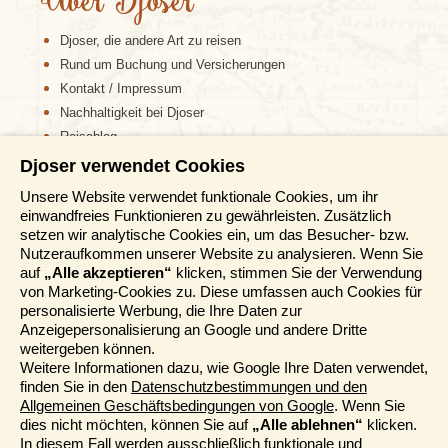
Über Djoser
Djoser, die andere Art zu reisen
Rund um Buchung und Versicherungen
Kontakt / Impressum
Nachhaltigkeit bei Djoser
Reiseblog
Djoser verwendet Cookies
Informationen
Unsere Website verwendet funktionale Cookies, um ihr
einwandfreies Funktionieren zu gewährleisten. Zusätzlich
Reisemessen
setzen wir analytische Cookies ein, um das Besucher- bzw.
Häufig gestellte Fragen
Nutzeraufkommen unserer Website zu analysieren. Wenn Sie
AGB
auf
„Alle akzeptieren“
klicken, stimmen Sie der Verwendung
von Marketing-Cookies zu. Diese umfassen auch Cookies für
Formblatt
personalisierte Werbung, die Ihre Daten zur
Datenschutz
Anzeigepersonalisierung an Google und andere Dritte
Informationstage
weitergeben können.
Unser Belgischer Partner
Weitere Informationen dazu, wie Google Ihre Daten verwendet,
finden Sie in den
Datenschutzbestimmungen und den
Unser Niederländischer Partner
Allgemeinen Geschäftsbedingungen von Google
. Wenn Sie
Sitemap
dies nicht möchten, können Sie auf
„Alle ablehnen“
klicken.
Cookie-Richtlinie
In diesem Fall werden ausschließlich funktionale und