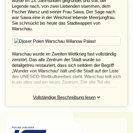
wurde im 13. Jahrhundert gegründet und soll, der
Legende nach, von zwei Liebenden stammen, dem
Fischer Warsz und seiner Frau Sawa. Der Sage nach
war Sawa eine in der Weichsel lebende Meerjungfrau.
Sie schmückt bis heute das Stadtwappen von
Warschau.
Warschau wurde im Zweiten Weltkrieg fast vollständig
zerstört. Das alte Zentrum der Stadt wurde so
detailgetreu restauriert, dass sich seitdem der Begriff
„Wunder von Warschau“ hält und die Stadt auf der Liste
des UNESCO-Weltkulturerbes steht. Warschau teilt sich
in ein altes und ein neues Zentrum. Der alte Teil der
Stadt liegt wie ein Ring um den Altstadtmarkt, der neue
Teil befindet sich rund um den Neuen Stadtmarkt.
Vollständige Beschreibung lesen
Entdecken Sie die zahlreichen Sehenswürdigkeiten
entlang die „Königsroute“. Ihr Spaziergang beginnt am
Schlossplatz (Plac Zamkowy) und endet am
Wilanów-
Palast
, einer barocken Sommerresidenz polnischer
Könige aus dem 17. Jahrhundert.
Die Warschauer Innenstadt ist voller Hinweise auf eine