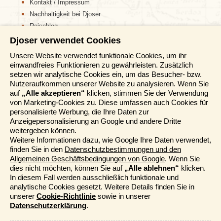
Kontakt / Impressum
Nachhaltigkeit bei Djoser
Reiseblog
Djoser verwendet Cookies
Informationen
Unsere Website verwendet funktionale Cookies, um ihr
einwandfreies Funktionieren zu gewährleisten. Zusätzlich
Reisemessen
setzen wir analytische Cookies ein, um das Besucher- bzw.
Häufig gestellte Fragen
Nutzeraufkommen unserer Website zu analysieren. Wenn Sie
AGB
auf
„Alle akzeptieren“
klicken, stimmen Sie der Verwendung
von Marketing-Cookies zu. Diese umfassen auch Cookies für
Formblatt
personalisierte Werbung, die Ihre Daten zur
Datenschutz
Anzeigepersonalisierung an Google und andere Dritte
Informationstage
weitergeben können.
Unser Belgischer Partner
Weitere Informationen dazu, wie Google Ihre Daten verwendet,
finden Sie in den
Datenschutzbestimmungen und den
Unser Niederländischer Partner
Allgemeinen Geschäftsbedingungen von Google
. Wenn Sie
Sitemap
dies nicht möchten, können Sie auf
„Alle ablehnen“
klicken.
Cookie-Richtlinie
In diesem Fall werden ausschließlich funktionale und
analytische Cookies gesetzt. Weitere Details finden Sie in
Mehr entdecken
unserer
Cookie-Richtlinie
sowie in unserer
Datenschutzerklärung
.
Kataloge bestellen