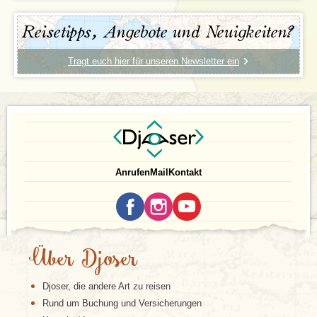
bevor wir von Krakau aus zurück nach Hause fliegen.
Reisetipps, Angebote und Neuigkeiten?
Bitte lesen Sie sich auch unsere generellen Hinweise
zum
Reisen auf andere Art
aufmerksam durch.
Tragt euch hier für unseren Newsletter ein
Anrufen
Mail
Kontakt
Über Djoser
Djoser, die andere Art zu reisen
Rund um Buchung und Versicherungen