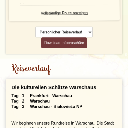
...
Leistungen
Vollständige Route anzeigen
Ausflüge
Persönlicher
Reiseverlauf
Geld
Download Infobroschüre
Mahlzeiten
Gesundheit
Reiseverlauf
Individuelle An- & Abreise
Klima und Geografie
Die kulturellen Schätze Warschaus
Tag 1 Frankfurt - Warschau
Tag 2 Warschau
Tag 3 Warschau - Białowieża NP
Wir beginnen unsere Rundreise in Warschau. Die Stadt