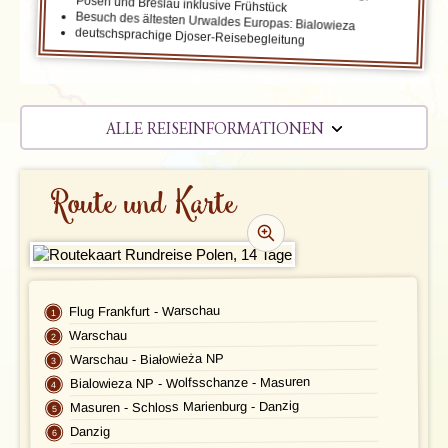
Posen und Breslau inklusive Frühstück
Besuch des ältesten Urwaldes Europas: Bialowieza
deutschsprachige Djoser-Reisebegleitung
ALLE REISEINFORMATIONEN
REISEVERLAUF
Route und Karte
TERMINE | PREISE
REZENSIONEN
PRAKTISCHE INFOS
Flug Frankfurt - Warschau
Warschau
Unterkunft
FAQ
Warschau - Białowieża NP
Bialowieza NP - Wolfsschanze - Masuren
FOTOS UND VIDEOS
Fluginformationen
Masuren - Schloss Marienburg - Danzig
BUCHEN
Transport
Danzig