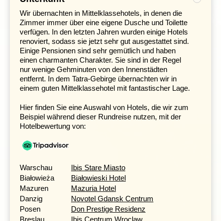
Die mittelalterliche Stadt Toruń ist vor allem bekannt für
Wir übernachten in Mittelklassehotels, in denen die
Nikolaus Kopernikus
. Der Astronom und Arzt wurde hier
Zimmer immer über eine eigene Dusche und Toilette
geboren und sorgte durch seine Forschung für
verfügen. In den letzten Jahren wurden einige Hotels
eine Wende im Bereich der Astronomie. Die Stadt
renoviert, sodass sie jetzt sehr gut ausgestattet sind.
besitzt ein gut erhaltenes historisches Zentrum, das
Einige Pensionen sind sehr gemütlich und haben
seit 1987 auf der Liste des UNESCO-Weltkulturerbes
einen charmanten Charakter. Sie sind in der Regel
steht. Ebenfalls ist Toruń berühmt für sein Ingwerbrot,
nur wenige Gehminuten von den Innenstädten
nutzen Sie unseren Aufenthalt und gönnen sich
entfernt. In dem Tatra-Gebirge übernachten wir in
unbedingt ein Stück davon. Wir fahren weiter in eine
einem guten Mittelklassehotel mit fantastischer Lage.
ebenfalls historisch bedeutsame Stadt Polens, nach
Posen.
Hier finden Sie eine Auswahl von Hotels, die wir zum
Beispiel während dieser Rundreise nutzen, mit der
Posen, Geburtsort der polnischen Nation
Hotelbewertung von:
Tag 8 Posen - Breslau
Posen liegt genau in der Mitte der Route von Moskau
Warschau
Ibis Stare Miasto
nach Paris, was sie in der Vergangenheit zu einer gut
Białowieża
Białowieski Hotel
besuchten und geschäftigen Stadt machte. Heutzutage
ist es eine attraktive Studentenstadt, in der Sie bis in die
Mazuren
Mazuria Hotel
frühen Morgenstunden ein angenehmes Nachtleben
Danzig
Novotel Gdansk Centrum
genießen können. Auf der Kathedraleninsel Ostrów
Posen
Don Prestige Residenz
Tumski befinden sich die Peter-und-Paul-Basilika, sowie
Breslau
Ibis Centrum Wroclaw