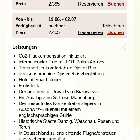
2.395
Reservieren
Buchen
Preis
Von Warschau aus fahren wir in Richtung Osten. Wir
19.06. - 02.07.
Von - bis
betreten die Natur von
Białowieża
. Der Nationalpark
beherbergt einen der ältesten Wälder Europas und hat
buchbar
Teilnehmer
Verfügbarkeit
einen weltberühmten Bewohner: den
Wisent
. Es gibt
2.495
Reservieren
Buchen
Preis
heute nur noch etwas mehr als 300 dieser
bisonähnlichen Tiere in freier Wildbahn. Es finden sich
Leistungen
hier auch viele Hirsche, Biber und etwa
120 verschiedene Vogelarten. Mit viel Glück sehen wir
Co2-Flugkompensation inkludiert
sogar Wölfe und Luchse. Wir haben die Zeit,
internationaler Flug mit LOT Polish Airlines
einen schönen Spaziergang durch diesen alten Wald zu
Transport im komfortablen Djoser Bus
machen oder ihn mit dem Fahrrad zu erkunden.
deutschsprachige Djoser-Reisebegleitung
Einer der besten Wodkas stammt aus dieser Region:
Hotelübernachtungen
Żubrówka, der auf das polnische Wort für Wisent, „żubr“,
Frühstück
zurückgeführt wird.
Der artenreiche Urwald von Białowieża
Ein Ausflug zum Schloss Marienburg
Der Besuch des Konzentrationslagers in
Danzig, die goldene Hansestadt
Auschwitz-Birkenau mit einem
englischsprachigen Guide
Tag 5 Masuren - Schloss Marienburg - Danzig
Historische Städte Danzig, Warschau, Posen und
Tag 6 Danzig
Toruń
Tag 7 Danzig - Toruń - Posen
in Deutschland zu entrichtende Flughafensteuer
und -sicherheitsgebühr