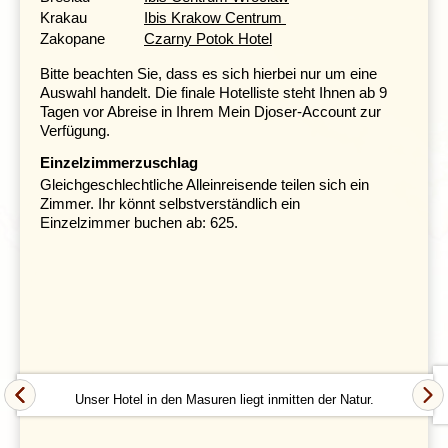
eine Reihe von Museen, die über die Geschichte der
Krakau
Ibis Krakow Centrum
Stadt berichten. Papst Johannes Paul hat einmal gesagt,
Zakopane
Czarny Potok Hotel
dass Polen an diesem Ort entstanden ist.
Bitte beachten Sie, dass es sich hierbei nur um eine
Auswahl handelt. Die finale Hotelliste steht Ihnen ab 9
Tagen vor Abreise in Ihrem Mein Djoser-Account zur
Verfügung.
Einzelzimmerzuschlag
Gleichgeschlechtliche Alleinreisende teilen sich ein
Zimmer. Ihr könnt selbstverständlich ein
Einzelzimmer buchen ab: 625.
Jeder liebt die nächste Stadt unserer Rundreise:
Breslau. Es ist leicht zu sehen warum; Breslau wird,
dank seiner nicht weniger als 127 Brücken auch
Unser Hotel in den Masuren liegt inmitten der Natur.
„Venedig Polens“ genannt. Aber die Stadt hat nicht nur
ein hübsches Gesicht, sie ist die viertgrößte Stadt
Polens und das wichtigste Handels- und