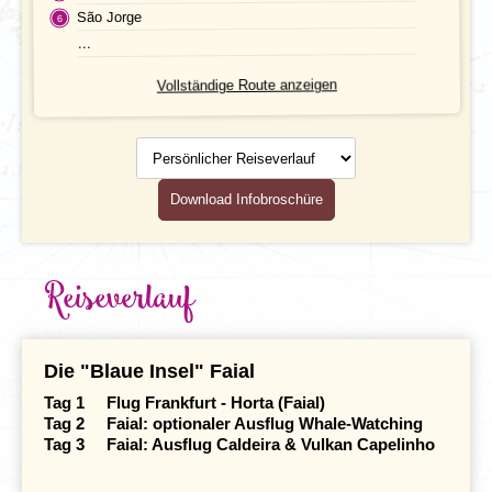
BUCHEN
Transport
São Jorge
...
Leistungen
Vollständige Route anzeigen
Ausflüge
Persönlicher
Reiseverlauf
Reisedokumente
Download Infobroschüre
Mahlzeiten
Gesundheit
Reiseverlauf
Individuelle An- & Abreise
Klima und Geografie
Die "Blaue Insel" Faial
Tag 1 Flug Frankfurt - Horta (Faial)
Tag 2 Faial: optionaler Ausflug Whale-Watching
Tag 3 Faial: Ausflug Caldeira & Vulkan Capelinho