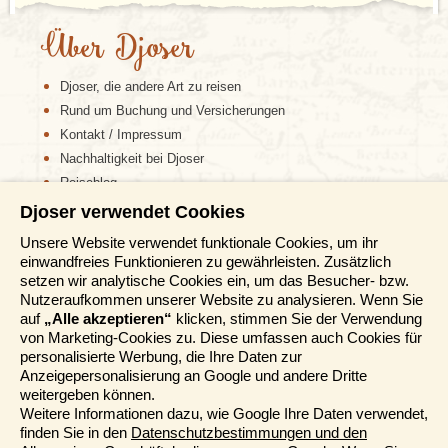
Über Djoser
Djoser, die andere Art zu reisen
Rund um Buchung und Versicherungen
Kontakt / Impressum
Nachhaltigkeit bei Djoser
Reiseblog
Djoser verwendet Cookies
Informationen
Unsere Website verwendet funktionale Cookies, um ihr
einwandfreies Funktionieren zu gewährleisten. Zusätzlich
Reisemessen
setzen wir analytische Cookies ein, um das Besucher- bzw.
Häufig gestellte Fragen
Nutzeraufkommen unserer Website zu analysieren. Wenn Sie
AGB
auf
„Alle akzeptieren“
klicken, stimmen Sie der Verwendung
von Marketing-Cookies zu. Diese umfassen auch Cookies für
Formblatt
personalisierte Werbung, die Ihre Daten zur
Datenschutz
Anzeigepersonalisierung an Google und andere Dritte
Informationstage
weitergeben können.
Unser Belgischer Partner
Weitere Informationen dazu, wie Google Ihre Daten verwendet,
finden Sie in den
Datenschutzbestimmungen und den
Unser Niederländischer Partner