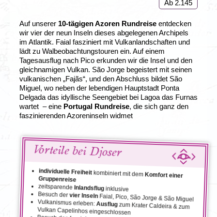
Ab 2.145
Auf unserer
10-tägigen Azoren Rundreise
entdecken
wir vier der neun Inseln dieses abgelegenen Archipels
im Atlantik. Faial fasziniert mit Vulkanlandschaften und
lädt zu Walbeobachtungstouren ein. Auf einem
Tagesausflug nach Pico erkunden wir die Insel und den
gleichnamigen Vulkan. São Jorge begeistert mit seinen
vulkanischen „Fajãs“, und den Abschluss bildet São
Miguel, wo neben der lebendigen Hauptstadt Ponta
Delgada das idyllische Seengebiet bei Lagoa das Furnas
wartet
– eine
Portugal Rundreise
, die sich ganz den
faszinierenden Azoreninseln widmet
Vorteile bei Djoser
individuelle Freiheit
kombiniert mit dem
Komfort einer
Gruppenreise
zeitsparende
Inlandsflug
inklusive
Besuch der
vier Inseln
Faial, Pico, São Jorge & São Miguel
Vulkanismus erleben:
Ausflug
zum Krater Caldeira & zum
Vulkan Capelinhos eingeschlossen