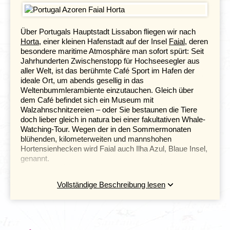
Über Portugals Hauptstadt Lissabon fliegen wir nach
Horta
, einer kleinen Hafenstadt auf der Insel
Faial
, deren
besondere maritime Atmosphäre man sofort spürt: Seit
Jahrhunderten Zwischenstopp für Hochseesegler aus
aller Welt, ist das berühmte Café Sport im Hafen der
ideale Ort, um abends gesellig in das
Weltenbummlerambiente einzutauchen. Gleich über
dem Café befindet sich ein Museum mit
Walzahnschnitzereien – oder Sie bestaunen die Tiere
doch lieber gleich in natura bei einer fakultativen Whale-
Watching-Tour. Wegen der in den Sommermonaten
blühenden, kilometerweiten und mannshohen
Hortensienhecken wird Faial auch Ilha Azul, Blaue Insel,
genannt.
Vollständige Beschreibung lesen
Ihr könnt einen optionalen Ausflug zum Whale-Watching
hinzubuchen und habt die großartige Chance Pottwale