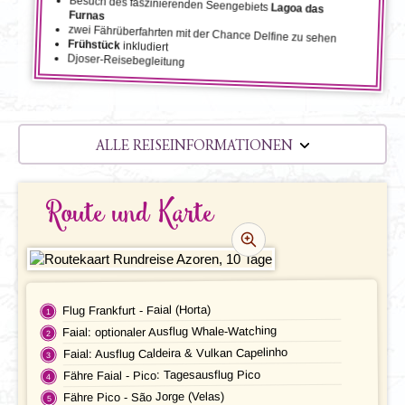
Besuch des faszinierenden Seengebiets
Lagoa das
Furnas
zwei Fährüberfahrten mit der Chance Delfine zu sehen
Frühstück
inkludiert
Djoser-Reisebegleitung
ALLE REISEINFORMATIONEN
REISEVERLAUF
Route und Karte
TERMINE | PREISE
REZENSIONEN
PRAKTISCHE INFOS
Flug Frankfurt - Faial (Horta)
Faial: optionaler Ausflug Whale-Watching
Unterkunft
FAQ
Faial: Ausflug Caldeira & Vulkan Capelinho
Fähre Faial - Pico: Tagesausflug Pico
FOTOS UND VIDEOS
Fluginformationen
Fähre Pico - São Jorge (Velas)