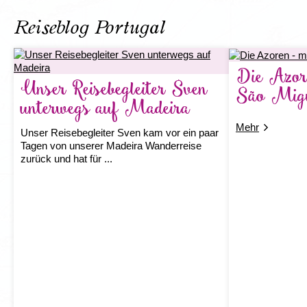
um diese majestätischen Meeresriesen in ihrer
natürlichen Umgebung zu erleben. Der
Reiseblog Portugal
abgelegene Archipel im Atlantik beherbergt ein
einzigartiges Ökos...
Preis
Die Azore
85,- € p.P.
Unser Reisebegleiter Sven
São Mig
unterwegs auf Madeira
Mehr Informationen
Mehr
Unser Reisebegleiter Sven kam vor ein paar
Tagen von unserer Madeira Wanderreise
zurück und hat für ...