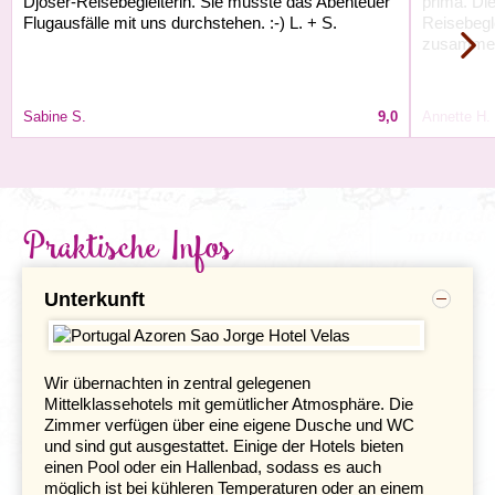
Djoser-Reisebegleiterin. Sie musste das Abenteuer
prima. Di
Flugausfälle mit uns durchstehen. :-) L. + S.
Reisebegl
zusamme
Sabine S.
9,0
Annette H.
Praktische Infos
Sehenswert sind vor allem die Fajă do Ouvidor, der
Unterkunft
lebendigste Küstenort der Insel und die Fajã dos Cubres.
Der winzig kleine Fischerhafen von Fajã do Ouvidor wird
von den Bewohnern hauptsächlich als Schwimmbassin
benutzt, was Sie an einem warmen Tag sicher auch
Wir übernachten in zentral gelegenen
gerne tun werden. In der Umgebung von Velas gibt es
Mittelklassehotels mit gemütlicher Atmosphäre. Die
die Möglichkeit zu verschiedenen Wandertouren. Oder
Zimmer verfügen über eine eigene Dusche und WC
Sie nehmen ein Taxi nach Sete Fontes,
und sind gut ausgestattet. Einige der Hotels bieten
einem baumreichen Park mit exotischen Pflanzen und
einen Pool oder ein Hallenbad, sodass es auch
riesigen Baumfarnen. Wer mag, kann auch
möglich ist bei kühleren Temperaturen oder an einem