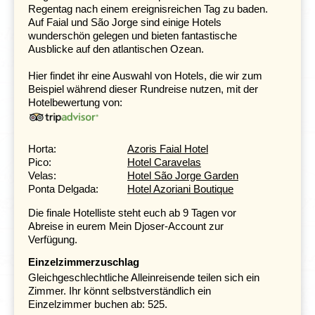
eine Wanderung zu einem Aussichtspunkt an der
Regentag nach einem ereignisreichen Tag zu baden.
Nordküste oder eine längere Tour zum Leuchtturm bei
Auf Faial und São Jorge sind einige Hotels
Ponta dos Rosais am westlichsten Punkt der Insel
wunderschön gelegen und bieten fantastische
unternehmen. Hier erwarten Sie wunderbare Ausblicke
Ausblicke auf den atlantischen Ozean.
über das Meer und die hügelige Insel.
Hier findet ihr eine Auswahl von Hotels, die wir zum
Beispiel während dieser Rundreise nutzen, mit der
Die wunderschön gefärbten Kraterseen auf
Hotelbewertung von:
São Miguel
Tag 7 Flug São Jorge - São Miguel (Ponta
Delgada)
Horta:
Azoris Faial Hotel
Tag 8 São Miguel: Tagesausflug Lagoa das Furnas
Pico:
Hotel Caravelas
Tag 9 Ponta Delgada: Ausflug Sete Cidades
Velas:
Hotel São Jorge Garden
Tag 10 Flug São Miguel - Frankfurt
Ponta Delgada:
Hotel Azoriani Boutique
Die finale Hotelliste steht euch ab 9 Tagen vor
Abreise in eurem Mein Djoser-Account zur
Verfügung.
Einzelzimmerzuschlag
Gleichgeschlechtliche Alleinreisende teilen sich ein
Zimmer. Ihr könnt selbstverständlich ein
Einzelzimmer buchen ab: 525.