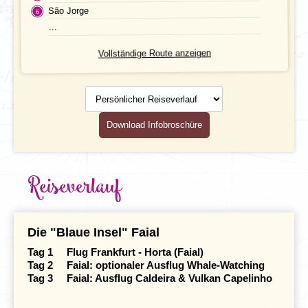
BUCHEN
Transport
São Jorge
...
Leistungen
Vollständige Route anzeigen
Ausflüge
Persönlicher
Reiseverlauf
Reisedokumente
Download Infobroschüre
Mahlzeiten
Gesundheit
Reiseverlauf
Individuelle An- & Abreise
Klima und Geografie
Die "Blaue Insel" Faial
Tag 1 Flug Frankfurt - Horta (Faial)
Tag 2 Faial: optionaler Ausflug Whale-Watching
Tag 3 Faial: Ausflug Caldeira & Vulkan Capelinho