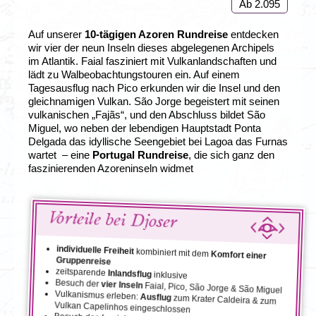
Ab 2.095
Auf unserer
10-tägigen Azoren Rundreise
entdecken
wir vier der neun Inseln dieses abgelegenen Archipels
im Atlantik. Faial fasziniert mit Vulkanlandschaften und
lädt zu Walbeobachtungstouren ein. Auf einem
Tagesausflug nach Pico erkunden wir die Insel und den
gleichnamigen Vulkan. São Jorge begeistert mit seinen
vulkanischen „Fajãs“, und den Abschluss bildet São
Miguel, wo neben der lebendigen Hauptstadt Ponta
Delgada das idyllische Seengebiet bei Lagoa das Furnas
wartet
– eine
Portugal Rundreise
, die sich ganz den
faszinierenden Azoreninseln widmet
Vorteile bei Djoser
individuelle Freiheit
kombiniert mit dem
Komfort einer
Gruppenreise
zeitsparende
Inlandsflug
inklusive
Besuch der
vier Inseln
Faial, Pico, São Jorge & São Miguel
Vulkanismus erleben:
Ausflug
zum Krater Caldeira & zum
Vulkan Capelinhos eingeschlossen