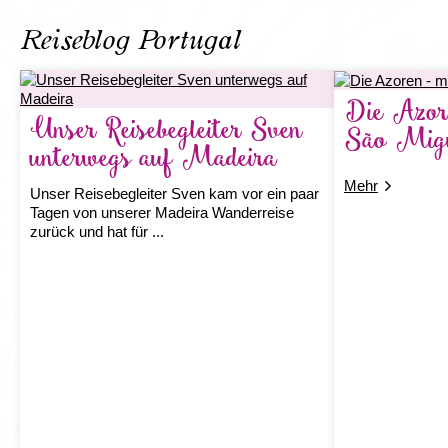
um diese majestätischen Meeresriesen in ihrer
natürlichen Umgebung zu erleben. Der
Reiseblog Portugal
abgelegene Archipel im Atlantik beherbergt ein
einzigartiges Ökos...
Die Azore
Preis
Unser Reisebegleiter Sven
85,- € p.P.
São Mig
unterwegs auf Madeira
Mehr Informationen
Mehr
Unser Reisebegleiter Sven kam vor ein paar
Tagen von unserer Madeira Wanderreise
zurück und hat für ...