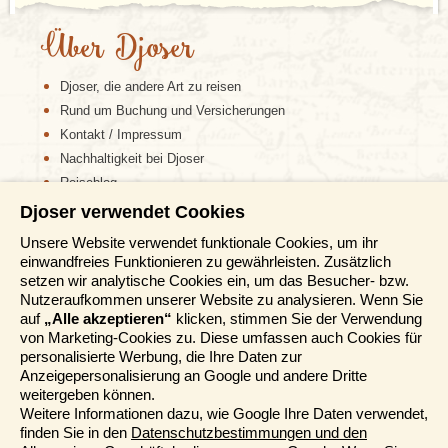
Über Djoser
Djoser, die andere Art zu reisen
Rund um Buchung und Versicherungen
Kontakt / Impressum
Nachhaltigkeit bei Djoser
Reiseblog
Djoser verwendet Cookies
Informationen
Unsere Website verwendet funktionale Cookies, um ihr
einwandfreies Funktionieren zu gewährleisten. Zusätzlich
Reisemessen
setzen wir analytische Cookies ein, um das Besucher- bzw.
Häufig gestellte Fragen
Nutzeraufkommen unserer Website zu analysieren. Wenn Sie
AGB
auf
„Alle akzeptieren“
klicken, stimmen Sie der Verwendung
von Marketing-Cookies zu. Diese umfassen auch Cookies für
Formblatt
personalisierte Werbung, die Ihre Daten zur
Datenschutz
Anzeigepersonalisierung an Google und andere Dritte
Informationstage
weitergeben können.
Unser Belgischer Partner
Weitere Informationen dazu, wie Google Ihre Daten verwendet,
finden Sie in den
Datenschutzbestimmungen und den
Unser Niederländischer Partner