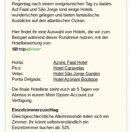
eine Wanderung zu einem Aussichtspunkt an der
Regentag nach einem ereignisreichen Tag zu baden.
Nordküste oder eine längere Tour zum Leuchtturm bei
Auf Faial und São Jorge sind einige Hotels
Ponta dos Rosais am westlichsten Punkt der Insel
wunderschön gelegen und bieten fantastische
unternehmen. Hier erwarten Sie wunderbare Ausblicke
Ausblicke auf den atlantischen Ozean.
über das Meer und die hügelige Insel.
Hier findet ihr eine Auswahl von Hotels, die wir zum
Beispiel während dieser Rundreise nutzen, mit der
Die wunderschön gefärbten Kraterseen auf
Hotelbewertung von:
São Miguel
Tag 7 Flug São Jorge - São Miguel (Ponta
Delgada)
Horta:
Azoris Faial Hotel
Tag 8 São Miguel: Tagesausflug Lagoa das Furnas
Pico:
Hotel Caravelas
Tag 9 Ponta Delgada: Ausflug Sete Cidades
Velas:
Hotel São Jorge Garden
Tag 10 Flug São Miguel - Frankfurt
Ponta Delgada:
Hotel Azoriani Boutique
Die finale Hotelliste steht euch ab 9 Tagen vor
Abreise in eurem Mein Djoser-Account zur
Verfügung.
Einzelzimmerzuschlag
Gleichgeschlechtliche Alleinreisende teilen sich ein
Zimmer. Ihr könnt selbstverständlich ein
Einzelzimmer buchen ab: 525.