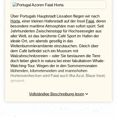
Über Portugals Hauptstadt Lissabon fliegen wir nach
Horta
, einer kleinen Hafenstadt auf der Insel
Faial
, deren
besondere maritime Atmosphäre man sofort spürt: Seit
Jahrhunderten Zwischenstopp für Hochseesegler aus
aller Welt, ist das berühmte Café Sport im Hafen der
ideale Ort, um abends gesellig in das
Weltenbummlerambiente einzutauchen. Gleich über
dem Café befindet sich ein Museum mit
Walzahnschnitzereien – oder Sie bestaunen die Tiere
doch lieber gleich in natura bei einer fakultativen Whale-
Watching-Tour. Wegen der in den Sommermonaten
blühenden, kilometerweiten und mannshohen
Hortensienhecken wird Faial auch Ilha Azul, Blaue Insel,
genannt.
Vollständige Beschreibung lesen
Ihr könnt einen optionalen Ausflug zum Whale-Watching
hinzubuchen und habt die großartige Chance Pottwale