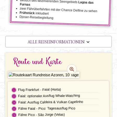
Besuch des faszinierenden Seengebiets
Lagoa das
Furnas
zwei Fährüberfahrten mit der Chance Delfine zu sehen
Frühstück
inkludiert
Djoser-Reisebegleitung
ALLE REISEINFORMATIONEN
REISEVERLAUF
Route und Karte
TERMINE | PREISE
REZENSIONEN
PRAKTISCHE INFOS
Flug Frankfurt - Faial (Horta)
Faial: optionaler Ausflug Whale-Watching
Unterkunft
FAQ
Faial: Ausflug Caldeira & Vulkan Capelinho
Fähre Faial - Pico: Tagesausflug Pico
FOTOS UND VIDEOS
Fluginformationen
Fähre Pico - São Jorge (Velas)