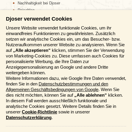
Nachhaltigkeit bei Djoser
Reiseblog
Djoser verwendet Cookies
Informationen
Unsere Website verwendet funktionale Cookies, um ihr
einwandfreies Funktionieren zu gewährleisten. Zusätzlich
Reisemessen
setzen wir analytische Cookies ein, um das Besucher- bzw.
Häufig gestellte Fragen
Nutzeraufkommen unserer Website zu analysieren. Wenn Sie
AGB
auf
„Alle akzeptieren“
klicken, stimmen Sie der Verwendung
von Marketing-Cookies zu. Diese umfassen auch Cookies für
Formblatt
personalisierte Werbung, die Ihre Daten zur
Datenschutz
Anzeigepersonalisierung an Google und andere Dritte
Informationstage
weitergeben können.
Unser Belgischer Partner
Weitere Informationen dazu, wie Google Ihre Daten verwendet,
finden Sie in den
Datenschutzbestimmungen und den
Unser Niederländischer Partner
Allgemeinen Geschäftsbedingungen von Google
. Wenn Sie
Sitemap
dies nicht möchten, können Sie auf
„Alle ablehnen“
klicken.
Cookie-Richtlinie
In diesem Fall werden ausschließlich funktionale und
analytische Cookies gesetzt. Weitere Details finden Sie in
Mehr entdecken
unserer
Cookie-Richtlinie
sowie in unserer
Datenschutzerklärung
.
Kataloge bestellen
Funktionale und analytische Cookies
Djoser Events & Online Präsentationen