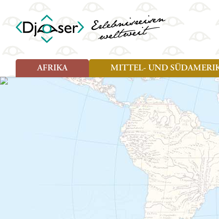
AFRIKA
MITTEL- UND SÜDAMERI
Art der Reise
Art der Reise
Länder
Länder
Djoser Reisen (8)
Djoser Reisen (13)
Ägypten
Argentin
Djoser Family (5)
Djoser Family (8)
Botswana
Bolivien
Wander- und Fahrradreisen
Eswatini (Swasiland)
Brasilien
(1)
Kap Verde
Chile
Kenia
Costa Ri
Lesotho
Ecuador
Madagaskar
Französ
Marokko
Guatema
Namibia
Guyana
Sansibar
Hondura
Simbabwe
Kolumbi
Südafrika
Kuba