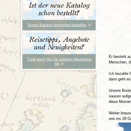
Ist der neue Katalog
schon bestellt?
Djoser Katalog kostenfrei bestellen
Reisetipps, Angebote
und Neuigkeiten?
Er besteht a
Tragt euch hier für unseren Newsletter
Menschen, di
ein
Ich bezahle 
dann geht es
Unsere Boots
sausen aufge
diese Moment
Weiter braus
uns ins 28 G