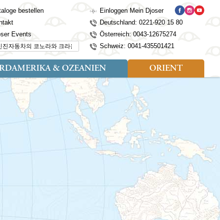
aloge bestellen
Einloggen Mein Djoser
ntakt
Deutschland: 0221-920 15 80
oser Events
Österreich: 0043-12675274
hen...
Schweiz: 0041-435501421
RDAMERIKA & OZEANIEN
ORIENT
eise
der
Art der Reise
Länder
Länder
isen (4)
utan
Kosovo
Djoser Reisen (5)
Alaska
Nepal
Ägypten
mily (2)
ina
Kroatien
Djoser Family (5)
Australien
Seidenstraße
Israel
dien
Lettland
Wander- und Fahrradreisen
Kanada
Singapur
Jordanien
donesien
Litauen
(2)
Neuseeland
Sri Lanka
Marokko
pan
Madeira
USA
Südkorea
Oman
mbodscha
Mazedonien
Taiwan
Türkei
sachstan
Montenegro
Thailand
rgistan
Polen
Tibet
os
Portugal
Turkmenistan
laysia
Schottland
Usbekistan
ngolei
Serbien
Vietnam
Spanien