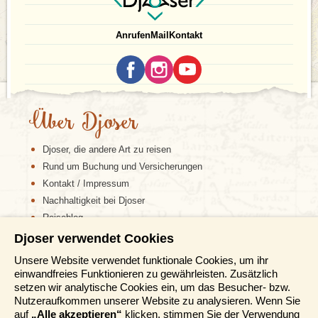
Anrufen
Mail
Kontakt
Über Djoser
Djoser, die andere Art zu reisen
Rund um Buchung und Versicherungen
Kontakt / Impressum
Nachhaltigkeit bei Djoser
Reiseblog
Djoser verwendet Cookies
Informationen
Unsere Website verwendet funktionale Cookies, um ihr
einwandfreies Funktionieren zu gewährleisten. Zusätzlich
Reisemessen
setzen wir analytische Cookies ein, um das Besucher- bzw.
Häufig gestellte Fragen
Nutzeraufkommen unserer Website zu analysieren. Wenn Sie
AGB
auf
„Alle akzeptieren“
klicken, stimmen Sie der Verwendung