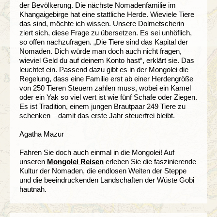
der Bevölkerung. Die nächste Nomadenfamilie im
Khangaigebirge hat eine stattliche Herde. Wieviele Tiere
das sind, möchte ich wissen. Unsere Dolmetscherin
ziert sich, diese Frage zu übersetzen. Es sei unhöflich,
so offen nachzufragen. „Die Tiere sind das Kapital der
Nomaden. Dich würde man doch auch nicht fragen,
wieviel Geld du auf deinem Konto hast“, erklärt sie. Das
leuchtet ein. Passend dazu gibt es in der Mongolei die
Regelung, dass eine Familie erst ab einer Herdengröße
von 250 Tieren Steuern zahlen muss, wobei ein Kamel
oder ein Yak so viel wert ist wie fünf Schafe oder Ziegen.
Es ist Tradition, einem jungen Brautpaar 249 Tiere zu
schenken – damit das erste Jahr steuerfrei bleibt.
Agatha Mazur
Fahren Sie doch auch einmal in die Mongolei! Auf
unseren
Mongolei Reisen
erleben Sie die faszinierende
Kultur der Nomaden, die endlosen Weiten der Steppe
und die beeindruckenden Landschaften der Wüste Gobi
hautnah.