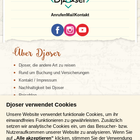
Anrufen
Mail
Kontakt
Über Djoser
Djoser, die andere Art zu reisen
Rund um Buchung und Versicherungen
Kontakt / Impressum
Nachhaltigkeit bei Djoser
Reiseblog
Djoser verwendet Cookies
Informationen
Unsere Website verwendet funktionale Cookies, um ihr
einwandfreies Funktionieren zu gewährleisten. Zusätzlich
Reisemessen
setzen wir analytische Cookies ein, um das Besucher- bzw.
Häufig gestellte Fragen
Nutzeraufkommen unserer Website zu analysieren. Wenn Sie
AGB
auf
„Alle akzeptieren“
klicken, stimmen Sie der Verwendung