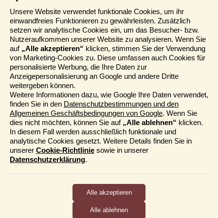
Informationen
Unsere Website verwendet funktionale Cookies, um ihr
einwandfreies Funktionieren zu gewährleisten. Zusätzlich
Reisemessen
setzen wir analytische Cookies ein, um das Besucher- bzw.
Häufig gestellte Fragen
Nutzeraufkommen unserer Website zu analysieren. Wenn Sie
AGB
auf
„Alle akzeptieren“
klicken, stimmen Sie der Verwendung
von Marketing-Cookies zu. Diese umfassen auch Cookies für
Formblatt
personalisierte Werbung, die Ihre Daten zur
Datenschutz
Anzeigepersonalisierung an Google und andere Dritte
Informationstage
weitergeben können.
Unser Belgischer Partner
Weitere Informationen dazu, wie Google Ihre Daten verwendet,
finden Sie in den
Datenschutzbestimmungen und den
Unser Niederländischer Partner
Allgemeinen Geschäftsbedingungen von Google
. Wenn Sie
Sitemap
dies nicht möchten, können Sie auf
„Alle ablehnen“
klicken.
Cookie-Richtlinie
In diesem Fall werden ausschließlich funktionale und
analytische Cookies gesetzt. Weitere Details finden Sie in
Mehr entdecken
unserer
Cookie-Richtlinie
sowie in unserer
Datenschutzerklärung
.
Kataloge bestellen
Funktionale und analytische Cookies
Djoser Events & Online Präsentationen
Cookies, die das ordnungsgemäße Funktionieren der Website
Für unseren Newsletter eintragen
sicherstellen, sowie Cookies, die uns ermöglichen, die
Nutzung der Website anonym zu messen.
Alle ablehnen
Marketing-Cookies