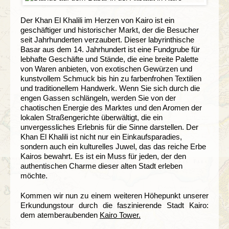
Der Khan El Khalili im Herzen von Kairo ist ein
geschäftiger und historischer Markt, der die Besucher
seit Jahrhunderten verzaubert. Dieser labyrinthische
Basar aus dem 14. Jahrhundert ist eine Fundgrube für
lebhafte Geschäfte und Stände, die eine breite Palette
von Waren anbieten, von exotischen Gewürzen und
kunstvollem Schmuck bis hin zu farbenfrohen Textilien
und traditionellem Handwerk. Wenn Sie sich durch die
engen Gassen schlängeln, werden Sie von der
chaotischen Energie des Marktes und den Aromen der
lokalen Straßengerichte überwältigt, die ein
unvergessliches Erlebnis für die Sinne darstellen. Der
Khan El Khalili ist nicht nur ein Einkaufsparadies,
sondern auch ein kulturelles Juwel, das das reiche Erbe
Kairos bewahrt. Es ist ein Muss für jeden, der den
authentischen Charme dieser alten Stadt erleben
möchte.
Kommen wir nun zu einem weiteren Höhepunkt unserer
Erkundungstour durch die faszinierende Stadt Kairo:
dem atemberaubenden
Kairo Tower.