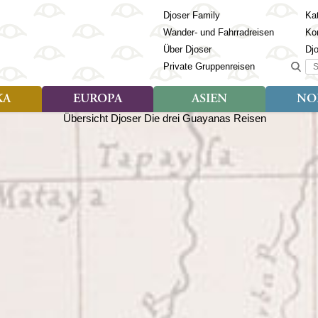
Djoser Family
Kat
Wander- und Fahrradreisen
Ko
Über Djoser
Dj
Suc
Private Gruppenreisen
KA
EUROPA
ASIEN
NO
Art der Reise
Art der Reise
Länder
Art der R
Län
ien
Djoser Reisen (9)
Djoser Reisen (23)
Albanien
Djoser Re
Bh
Djoser Family (3)
Djoser Family (12)
Andorra
Djoser Fa
Ch
Wander- und Fahrradreisen
Wander- und Fahrradreisen
Armenien
In
(6)
(1)
Aserbaidschan
In
ca
Azoren
Ja
Balkan
Ka
isch Guayana
Baltikum
Ka
la
Bosnien & Herzegowina
Ki
Estland
La
s
Finnland
Ma
en
Georgien
Mo
Griechenland