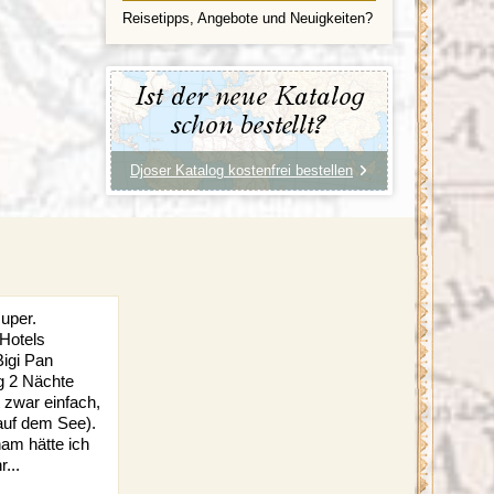
Reisetipps, Angebote und Neuigkeiten?
Ist der neue Katalog
schon bestellt?
Djoser Katalog kostenfrei bestellen
super.
 Hotels
Bigi Pan
g 2 Nächte
 zwar einfach,
 auf dem See).
am hätte ich
...