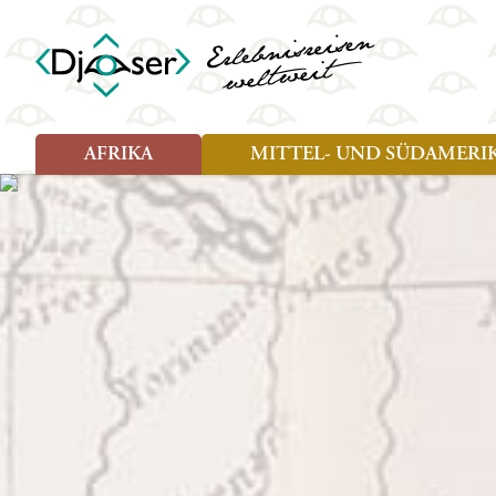
AFRIKA
MITTEL- UND SÜDAMERI
Art der Reise
Art der Reise
Länder
Länder
Djoser Reisen (8)
Djoser Reisen (13)
Ägypten
Argentin
Djoser Family (5)
Djoser Family (8)
Botswana
Bolivien
Wander- und Fahrradreisen
Eswatini (Swasiland)
Brasilien
(1)
Kap Verde
Chile
Kenia
Costa Ri
Lesotho
Ecuador
Madagaskar
Französ
Marokko
Guatema
Namibia
Guyana
Sansibar
Hondura
Simbabwe
Kolumbi
Südafrika
Kuba