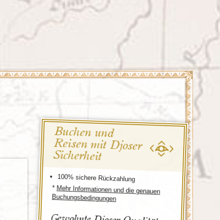
Türkei
Wales
Buchen und
Reisen mit Djoser
Sicherheit
100% sichere Rückzahlung
*
Mehr Informationen und die genauen
Buchungsbedingungen
Gewohnte Djoser Qualität