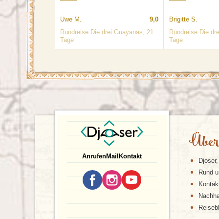
Uwe M.
9,0
Brigitte S.
Rundreise Die drei Guayanas, 21
Rundreise Die dr
Tage
Tage
Über
Anrufen
Mail
Kontakt
Djoser,
Rund u
Kontak
Nachhal
Reiseb