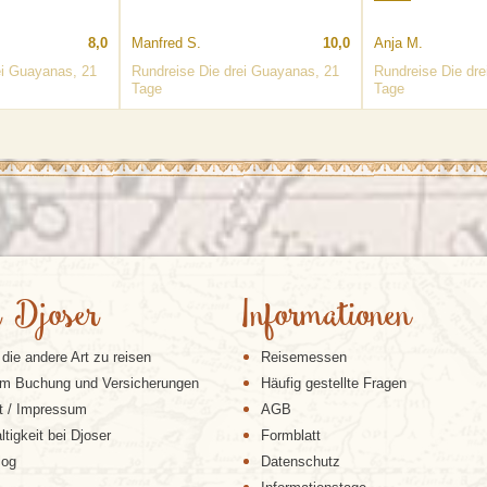
8,0
Manfred S.
10,0
Anja M.
ei Guayanas, 21
Rundreise Die drei Guayanas, 21
Rundreise Die dr
Tage
Tage
 Djoser
Informationen
 die andere Art zu reisen
Reisemessen
m Buchung und Versicherungen
Häufig gestellte Fragen
t / Impressum
AGB
tigkeit bei Djoser
Formblatt
log
Datenschutz