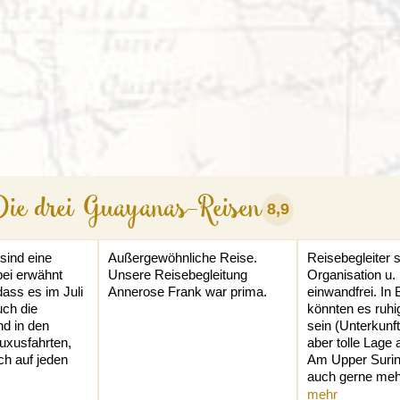
Die drei Guayanas-Reisen
8,9
sind eine
Außergewöhnliche Reise.
Reisebegleiter 
bei erwähnt
Unsere Reisebegleitung
Organisation u.
ass es im Juli
Annerose Frank war prima.
einwandfrei. In 
uch die
könnten es ruhi
nd in den
sein (Unterkunft
uxusfahrten,
aber tolle Lage
ch auf jeden
Am Upper Surin
auch gerne mehr
mehr