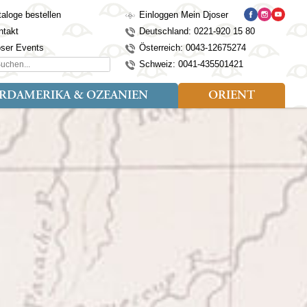
aloge bestellen
Einloggen Mein Djoser
ntakt
Deutschland: 0221-920 15 80
oser Events
Österreich: 0043-12675274
hen...
Schweiz: 0041-435501421
RDAMERIKA & OZEANIEN
ORIENT
eise
der
Art der Reise
Länder
Länder
isen (4)
utan
Kosovo
Djoser Reisen (5)
Alaska
Nepal
Ägypten
mily (2)
ina
Kroatien
Djoser Family (5)
Australien
Seidenstraße
Israel
dien
Lettland
Wander- und Fahrradreisen
Kanada
Singapur
Jordanien
donesien
Litauen
(2)
Neuseeland
Sri Lanka
Marokko
pan
Madeira
USA
Südkorea
Oman
mbodscha
Mazedonien
Taiwan
Türkei
sachstan
Montenegro
Thailand
rgistan
Polen
Tibet
os
Portugal
Turkmenistan
laysia
Schottland
Usbekistan
ngolei
Serbien
Vietnam
Spanien