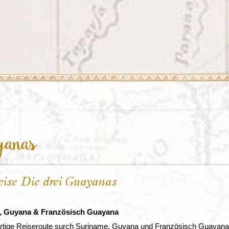
Irland
Island
e
Italien
yanas
ise Die drei Guayanas
, Guyana & Französisch Guayana
artige Reiseroute surch Suriname, Guyana und Französisch Guayana