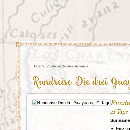
Tansania
Mexiko
Uganda
Peru
Surinam
Home
Rundreise Die drei Guayanas
Rundreise Die drei Gua
Rundre
21 Tage
Suriname
Einzig