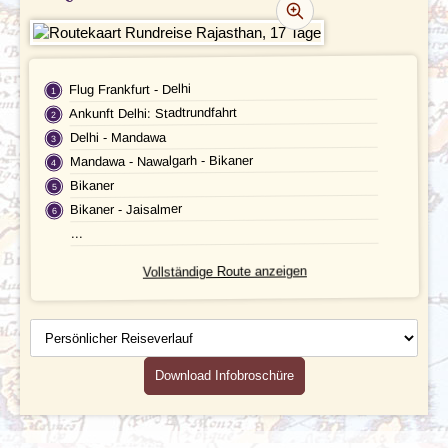
REZENSIONEN
PRAKTISCHE INFOS
Flug Frankfurt - Delhi
Ankunft Delhi: Stadtrundfahrt
Unterkunft
FAQ
Delhi - Mandawa
Mandawa - Nawalgarh - Bikaner
FOTOS UND VIDEOS
Fluginformationen
Bikaner
BUCHEN
Transport
Bikaner - Jaisalmer
...
Leistungen
Vollständige Route anzeigen
Ausflüge
Persönlicher
Reiseverlauf
Reisedokumente
Download Infobroschüre
Geld
Mahlzeiten