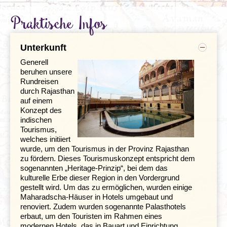
Praktische Infos
Wie eine Fata Morgana in der Wüste
Unterkunft
Tag 6 Bikaner - Jaisalmer
Tag 7 Jaisalmer
Generell
beruhen unsere
Rundreisen
durch Rajasthan
auf einem
Konzept des
indischen
Tourismus,
welches initiiert
wurde, um den Tourismus in der Provinz Rajasthan
zu fördern. Dieses Tourismuskonzept entspricht dem
sogenannten „Heritage-Prinzip“, bei dem das
kulturelle Erbe dieser Region in den Vordergrund
gestellt wird. Um das zu ermöglichen, wurden einige
Maharadscha-Häuser in Hotels umgebaut und
renoviert. Zudem wurden sogenannte Palasthotels
erbaut, um den Touristen im Rahmen eines
modernen Hotels, das in Bauart und Einrichtung