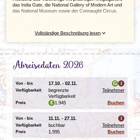
das India Gate, die National Gallery of Modern Art und
das National Museum sowie der Connaught Circus.
Vollständige Beschreibung lesen
Abreisedaten 2026
17.10. - 02.11.
G
i
Von - bis
begrenzte
Teilnehmer
Verfügbarkeit
i
Verfügbarkeit
1.945
Buchen
€
Preis
11.11. - 27.11.
i
Von - bis
Die meisten Sehenswürdigkeiten und historischen Orte
buchbar
Teilnehmer
Verfügbarkeit
befinden sich in Alt-Delhi: das weltberühmte, von den
Moguln im 17. Jh. erbaute
1.995
Rote Fort
, die Jama Masjid,
Buchen
Preis
die größte Moschee Indiens, oder der Chandni Chowk,