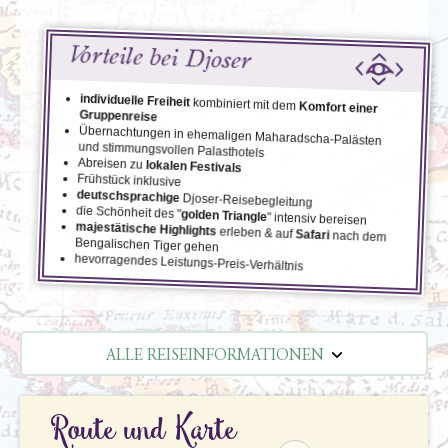
Vorteile bei Djoser
individuelle Freiheit
kombiniert mit dem
Komfort einer
Gruppenreise
Übernachtungen in ehemaligen Maharadscha-Palästen
und stimmungsvollen Palasthotels
Abreisen zu
lokalen Festivals
Frühstück inklusive
deutschsprachige
Djoser-Reisebegleitung
die Schönheit des "
golden Triangle
" intensiv bereisen
majestätische Highlights
erleben & auf
Safari
nach dem
Bengalischen Tiger gehen
hevorragendes Leistungs-Preis-Verhältnis
ALLE REISEINFORMATIONEN
REISEVERLAUF
Route und Karte
TERMINE | PREISE