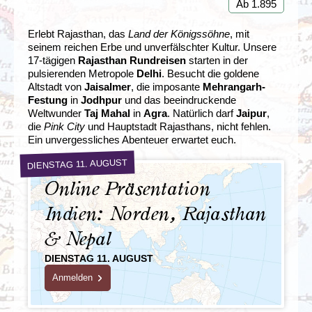
Ab 1.895
Erlebt Rajasthan, das
Land der Königssöhne
, mit
seinem reichen Erbe und unverfälschter Kultur. Unsere
17-tägigen
Rajasthan Rundreisen
starten in der
pulsierenden Metropole
Delhi
. Besucht die goldene
Altstadt von
Jaisalmer
, die imposante
Mehrangarh-
Festung
in
Jodhpur
und das beeindruckende
Weltwunder
Taj Mahal
in
Agra
. Natürlich darf
Jaipur
,
die
Pink City
und Hauptstadt Rajasthans, nicht fehlen.
Ein unvergessliches Abenteuer erwartet euch.
DIENSTAG 11. AUGUST
Online Präsentation
Indien: Norden, Rajasthan
& Nepal
DIENSTAG 11. AUGUST
Anmelden