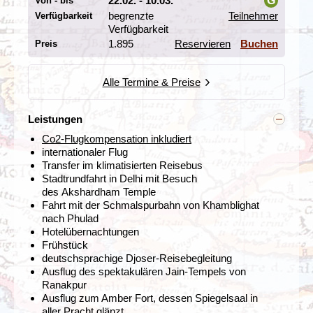
22.02. - 10.03.
G
Von - bis
begrenzte
Teilnehmer
Verfügbarkeit
Tag 3 Delhi - Mandawa
i
Verfügbarkeit
1.895
Reservieren
Buchen
Preis
Alle Termine & Preise
Leistungen
Co2-Flugkompensation inkludiert
internationaler Flug
Transfer im klimatisierten Reisebus
Stadtrundfahrt in Delhi mit Besuch
des
Akshardham Temple
Fahrt mit der Schmalspurbahn von Khamblighat
nach Phulad
Hotelübernachtungen
Frühstück
Die nächste Station unserer Rajasthan Rundreisen ist
deutschsprachige Djoser-Reisebegleitung
die kleine Wüstenstadt,
Mandawa
in der Region
Ausflug des spektakulären Jain-Tempels von
Shekavati im Bundesstaat Rajasthan. Das "Land der
Ranakpur
Könige" wird oft auch als das Bilderbuch Indiens
Ausflug zum Amber Fort, dessen Spiegelsaal in
bezeichnet, ein Land wie aus 'tausend und einer Nacht',
aller Pracht glänzt