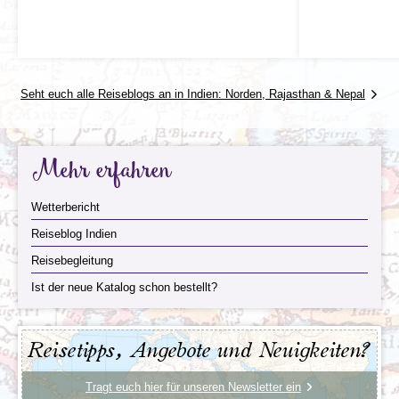
zusammengestellt, um euch einen
authentischen Einblick in den Morgen der
Safari: Auf der Suche nach dem
wunderschönen, historischen Stadt Jaipur zu
Bengalischen Tiger
geben. Die Tour dauert etwa drei Stun...
Preis
Tag 13 Jaipur - Ranthambore NP
Seht euch alle Reiseblogs an in Indien: Norden, Rajasthan & Nepal
38,- € p.P.
Mehr Informationen
Mehr erfahren
Wetterbericht
Reiseblog Indien
Reisebegleitung
Ist der neue Katalog schon bestellt?
Reisetipps, Angebote und Neuigkeiten?
Von Jaipur aus begeben wir uns auf Naturkurs in den
Tragt euch hier für unseren Newsletter ein