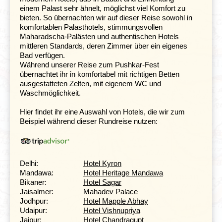
Die Rundreisen durch Rajasthan führen weiter in die
einem Palast sehr ähnelt, möglichst viel Komfort zu
wohl beeindruckendste Stadt Indiens,
Jaisalmer
. Sie
bieten. So übernachten wir auf dieser Reise sowohl in
scheint
wie eine ‘Fata Morgana’, aus hellem Sandstein
komfortablen Palasthotels, stimmungsvollen
erbaut, aus der Wüste aufzuragen.
Maharadscha-Palästen und authentischen Hotels
Das Fort von Jaisalmer, das den See
Gadisar
überragt,
mittleren Standards, deren Zimmer über ein eigenes
die wunderschön verzierten Balkone und Fassaden der
Bad verfügen.
ehrwürdigen Kaufmannshäuser, als auch der große
Während unserer Reise zum Pushkar-Fest
Marktplatz der Stadt, der Manik Chowk, mit seinem
übernachtet ihr in komfortabel mit richtigen Betten
überaus lautstarken Treiben als Gegensatz zu der Stille,
ausgestatteten Zelten, mit eigenem WC und
die in der alten Festung herrscht, sind unbedingte
Waschmöglichkeit.
Sehenswürdigkeiten dieser Stadt. Spaziert durch die
engen Gassen Jaisalmers, bestaunt dabei die vielen
Hier findet ihr eine Auswahl von Hotels, die wir zum
verschiedenen Havelis und lasst euch von den Düften
Beispiel während dieser Rundreise nutzen:
der Gewürzläden betören.
Tradionelles Puppenspiel, Paläste und
Großstadtflair
Delhi:
Hotel Kyron
Mandawa:
Hotel Heritage Mandawa
Bikaner:
Hotel Sagar
Tag 8 Jaisalmer - Jodhpur
Jaisalmer:
Mahadev Palace
Jodhpur:
Hotel Mapple Abhay
Udaipur:
Hotel Vishnupriya
Jaipur:
Hotel Chandragupt