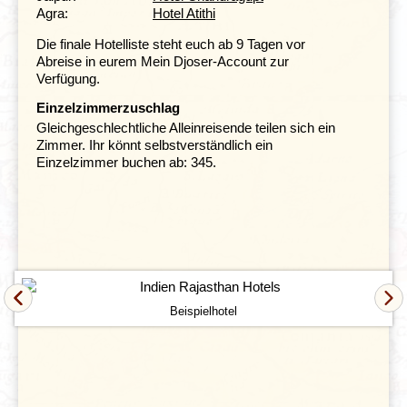
Agra:
Hotel Atithi
Die finale Hotelliste steht euch ab 9 Tagen vor
Abreise in eurem Mein Djoser-Account zur
Verfügung.
Einzelzimmerzuschlag
Gleichgeschlechtliche Alleinreisende teilen sich ein
Zimmer. Ihr könnt selbstverständlich ein
Einzelzimmer buchen ab: 345.
Ein nächster Höhepunkt unserer Reise ist die Stadt
Jodhpur
. Die zweitgrößte Stadt Rajasthans wird
dominiert von der Festung Mehrangarh, die ihren Namen
‘majestätisch’ zu Recht trägt.
Von der ehemals florierenden Handelsstadt findet man
Beispielhotel
heute noch Zeugnisse in der Altstadt mit ihren sieben
Toren und zahlreichen Bastionen und Türmen.
Im
modernen Teil der Stadt befinden sich der imposante
Palast von
Umaid Bhawan
, die Gärten mit einem Zoo
und das 1909 erbaute Staatsmuseum. Auch das
Puppenspiel hat in Jodhpur eine alte Tradition und ist