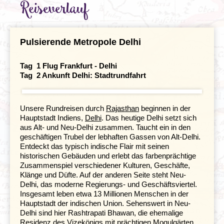
Reiseverlauf
Gesundheit
Individuelle An- & Abreise
Pulsierende Metropole Delhi
Klima und Geografie
Tag 1 Flug Frankfurt - Delhi
Tag 2 Ankunft Delhi:
Stadtrundfahrt
Unsere Rundreisen durch
Rajasthan
beginnen in der
Hauptstadt Indiens,
Delhi
. Das heutige Delhi setzt sich
aus Alt- und Neu-Delhi zusammen. Taucht ein in den
geschäftigen Trubel der lebhaften Gassen von Alt-Delhi.
Entdeckt das typisch indische Flair mit seinen
historischen Gebäuden und erlebt das farbenprächtige
Zusammenspiel verschiedener Kulturen, Geschäfte,
Klänge und Düfte. Auf der anderen Seite steht Neu-
Delhi, das moderne Regierungs- und Geschäftsviertel.
Insgesamt leben etwa 13 Millionen Menschen in der
Hauptstadt der indischen Union. Sehenswert in Neu-
Delhi sind hier Rashtrapati Bhawan, die ehemalige
Residenz des Vizekönigs mit prächtigen Mogulgärten,