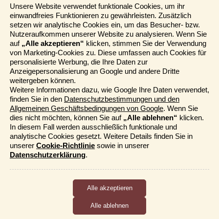
Informationen
Unsere Website verwendet funktionale Cookies, um ihr
einwandfreies Funktionieren zu gewährleisten. Zusätzlich
Reisemessen
setzen wir analytische Cookies ein, um das Besucher- bzw.
Häufig gestellte Fragen
Nutzeraufkommen unserer Website zu analysieren. Wenn Sie
AGB
auf
„Alle akzeptieren“
klicken, stimmen Sie der Verwendung
von Marketing-Cookies zu. Diese umfassen auch Cookies für
Formblatt
personalisierte Werbung, die Ihre Daten zur
Datenschutz
Anzeigepersonalisierung an Google und andere Dritte
Informationstage
weitergeben können.
Unser Belgischer Partner
Weitere Informationen dazu, wie Google Ihre Daten verwendet,
finden Sie in den
Datenschutzbestimmungen und den
Unser Niederländischer Partner
Allgemeinen Geschäftsbedingungen von Google
. Wenn Sie
Sitemap
dies nicht möchten, können Sie auf
„Alle ablehnen“
klicken.
Cookie-Richtlinie
In diesem Fall werden ausschließlich funktionale und
analytische Cookies gesetzt. Weitere Details finden Sie in
Mehr entdecken
unserer
Cookie-Richtlinie
sowie in unserer
Datenschutzerklärung
.
Die Fahrt vom Ranthambore Nationalpark nach Agra
Kataloge bestellen
unterbrechen wir, um die Geisterstadt Fatehpur Sikri,
Funktionale und analytische Cookies
Djoser Events & Online Präsentationen
ehemals erbaut durch den Großmogul Akbar, zu
Cookies, die das ordnungsgemäße Funktionieren der Website
erkunden. Der Aufenthalt in
Agra
steht ganz im Zeichen
Für unseren Newsletter eintragen
sicherstellen, sowie Cookies, die uns ermöglichen, die
des weltberühmten
Taj Mahal
, des Mausoleums, das
Nutzung der Website anonym zu messen.
Alle ablehnen
Kaiser Schah Jehan I. für seine Lieblingsfrau Arjumand
Marketing-Cookies
Banu, genannt Mumtaz-i-Mahal (die Auserwählte des