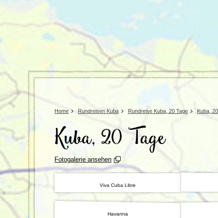
Tansania
Mexiko
Uganda
Peru
Surinam
Home
Rundreisen Kuba
Rundreise Kuba, 20 Tage
Kuba, 2
Kuba, 20 Tage
Fotogalerie ansehen
Viva Cuba Libre
Havanna