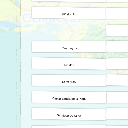
Viñales-Tal
Cienfuegos
Trinidad
Camagüey
Comandancia de la Plata
Santiago de Cuba