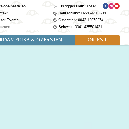
aloge bestellen
Einloggen Mein Djoser
ntakt
Deutschland: 0221-920 15 80
oser Events
Österreich: 0043-12675274
hen...
Schweiz: 0041-435501421
RDAMERIKA & OZEANIEN
ORIENT
eise
der
Art der Reise
Länder
Länder
isen (4)
utan
Kosovo
Djoser Reisen (5)
Alaska
Nepal
Ägypten
mily (2)
ina
Kroatien
Djoser Family (5)
Australien
Seidenstraße
Israel
dien
Lettland
Wander- und Fahrradreisen
Kanada
Singapur
Jordanien
donesien
Litauen
(2)
Neuseeland
Sri Lanka
Marokko
pan
Madeira
USA
Südkorea
Oman
mbodscha
Mazedonien
Taiwan
Türkei
sachstan
Montenegro
Thailand
rgistan
Polen
Tibet
os
Portugal
Turkmenistan
laysia
Schottland
Usbekistan
ngolei
Serbien
Vietnam
Spanien