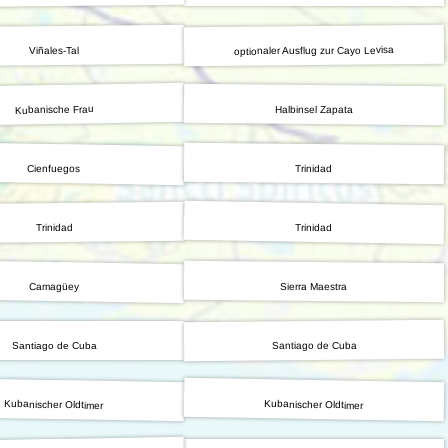
optionaler Ausflug zur Cayo Levisa
Viñales-Tal
Kubanische Frau
Halbinsel Zapata
Cienfuegos
Trinidad
Trinidad
Trinidad
Camagüey
Sierra Maestra
Santiago de Cuba
Santiago de Cuba
Kubanischer Oldtimer
Kubanischer Oldtimer