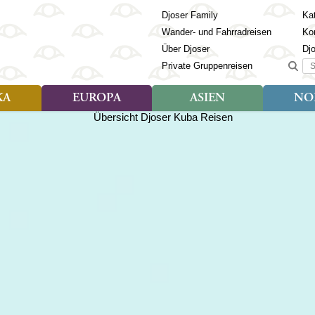
Djoser Family
Kat
Wander- und Fahrradreisen
Ko
Über Djoser
Dj
Suc
Private Gruppenreisen
KA
EUROPA
ASIEN
NO
Art der Reise
Art der Reise
Länder
Art der R
Län
ien
Djoser Reisen (9)
Djoser Reisen (23)
Albanien
Djoser Re
Bh
Djoser Family (3)
Djoser Family (12)
Andorra
Djoser Fa
Ch
Wander- und Fahrradreisen
Wander- und Fahrradreisen
Armenien
In
(6)
(1)
Aserbaidschan
In
ca
Azoren
Ja
Balkan
Ka
isch Guayana
Baltikum
Ka
la
Bosnien & Herzegowina
Ki
Estland
La
s
Finnland
Ma
en
Georgien
Mo
Griechenland