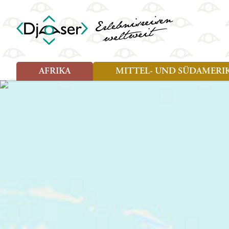
AFRIKA
MITTEL- UND SÜDAMERI
Art der Reise
Art der Reise
Länder
Länder
Djoser Reisen (8)
Djoser Reisen (13)
Ägypten
Argentin
Djoser Family (5)
Djoser Family (8)
Botswana
Bolivien
Wander- und Fahrradreisen
Eswatini (Swasiland)
Brasilien
(1)
Kap Verde
Chile
Kenia
Costa Ri
Lesotho
Ecuador
Madagaskar
Französ
Marokko
Guatema
Namibia
Guyana
Sansibar
Hondura
Simbabwe
Kolumbi
Südafrika
Kuba