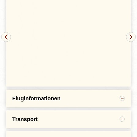
Nach dem Trubel menschenüberfüllter Großstädte wie
Delhi reisen wir in die verzweigte Ortschaft
Manali
, die
den Abschluss des Kullu-Tales bildet. Im Bundesstaat
Himachal Pradesh
gelegen, ist Manali einer der
beliebtesten Ferienorte der indischen Oberschicht. Seit
Kaschmir
als Reiseziel für die Inder weggefallen ist,
entdecken immer mehr Einheimische Manali als
Wochenenddomizil oder Ferienort.
Das alte historische Manali, auch Manaligarh genannt,
befindet sich ca. 2 km
Fluginformationen
Für unsere 22-tägige Rundreise nach Ladakh haben
wir nach aktueller Plannung die Flüge mit Gulf Air
Transport
oder Lufthansa ab/an Frankfurt für euch reserviert.
Wir reisen durch Indien mit den verschiedensten
Von Leh nach Delhi fliegen wir mit Air India, Go
Verkehrsmitteln: mit dem Zug gelangen wir von Delhi
Air, Air Vistara, IndiGo o.ä.
Wählt in der
nach Amritsar, wir fliegen von Leh nach Delhi mit der