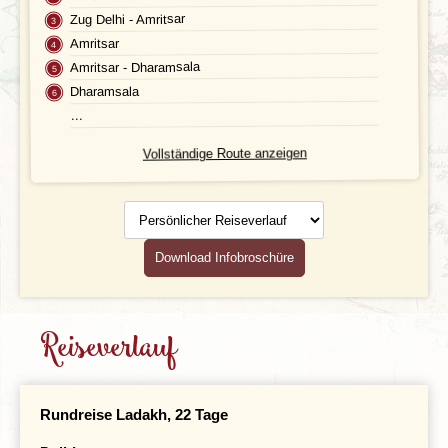
Unterkunft
FAQ
Zug Delhi - Amritsar
Amritsar
FOTOS UND VIDEOS
Fluginformationen
Amritsar - Dharamsala
BUCHEN
Transport
Dharamsala
...
Leistungen
Vollständige Route anzeigen
Ausflüge
Persönlicher
Reiseverlauf
Reisedokumente
Download Infobroschüre
Geld
Mahlzeiten
Reiseverlauf
Gesundheit
Individuelle An- & Abreise
Rundreise Ladakh, 22 Tage
Klima und Geografie