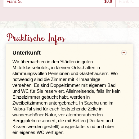
Audienzen des Dalai Lama beiwohnen.
Franz S.
10,0
Frank K.
Praktische Infos
Unterkunft
Wir übernachten in den Städten in guten
Mittelklassehotels, in kleinen Ortschaften in
stimmungsvollen Pensionen und Gästehäusern. Wo
notwendig sind die Zimmer mit Klimaanlage
versehen. Es sind Doppelzimmer mit eigenem Bad
und WC für Sie reserviert. Alleinreisende, falls ihr kein
Einzelzimmer gebucht habt, werden in
Zweibettzimmern untergebracht. In Sarchu und im
Sehenswert sind u.a. auch das buddhistische Kloster
Nubra-Tal sind für euch feststehende Zelte in
und die etwas tiefer gelegene Bibliothek sowie das
wunderschöner Natur, vor atemberaubenden
Tushita-Meditationszentrum. Aber auch die etwas am
Berggipfeln reserviert, die mit Betten (Decken und
Stadtrand in einem Wäldchen gelegene Kolonialkirche
Kissen werden gestellt) ausgestattet sind und über
St. John in the Wilderness
ist einen Besuch wert.
ein eigenes WC verfügen.
Dharamsala liegt auf einer Höhe zwischen 1.250 und