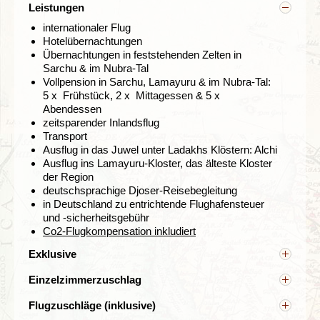
Leistungen
internationaler Flug
Hotelübernachtungen
Übernachtungen in feststehenden Zelten in
Sarchu & im Nubra-Tal
Vollpension in Sarchu, Lamayuru & im Nubra-Tal:
Die Hochburg der
Sikh-Religion
wird dominiert von dem
5 x Frühstück, 2 x Mittagessen & 5 x
von heiligem Wasser umgebenen „Goldenen Tempel“
Abendessen
Hari Mandir
, dessen Grundstein im 16. Jh. gelegt
zeitsparender Inlandsflug
wurde. 100 kg Gold, die auf Kupferplatten aufgebracht
Transport
wurden, verleihen dem Schrein seinen strahlenden
Ausflug in das Juwel unter Ladakhs Klöstern: Alchi
Glanz. Der Tempel wird als die Verkörperung Gottes und
Ausflug ins Lamayuru-Kloster, das älteste Kloster
als ein Schiff, das die Wasser der Nichtwissenheit
der Region
überquert, betrachtet.
Mit dem eigens für uns
deutschsprachige Djoser-Reisebegleitung
gecharterten Bus reisen wir von hier weiter nach
in Deutschland zu entrichtende Flughafensteuer
Dharamsala.
und -sicherheitsgebühr
Co2-Flugkompensation inkludiert
Dharamsala
Exklusive
Übrige Leistungen, die nicht explizit erwähnt sind wie
Tag 5 Amritsar - Dharamsala
Einzelzimmerzuschlag
z.B. Mahlzeiten, Visum, Eintrittsgelder (auch für die
Tag 6 Dharamsala
Gleichgeschlechtliche Alleinreisende teilen sich ein
unter „Leistungen“ aufgeführten Ausflugsorte), lokale
Flugzuschläge (inklusive)
Zimmer. Ihr könnt selbstverständlich ein
Guides, optionale Ausflüge, Trinkgelder, persönliche