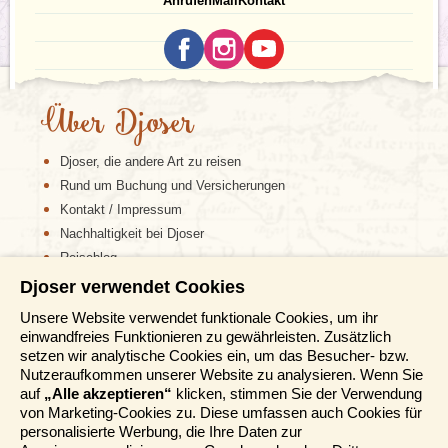
Anrufen
Mail
Kontakt
Brahmaputra im Osten über eine Länge von 2.500
und dem zweithöchsten befahrbaren Pass der Welt,
km erstreckt. Der Haupthimalaya mit dominierenden
erreichen wir über die ehemalige Militärstraße Leh. Die
Achttausendern besitzt eine Durchschnittshöhe von
3.500 m hoch gelegene Stadt mit ihren 13.000
6.000 m. Die nördliche Ladakh- oder Kailashkette und
Einwohnern ist für viele Reisende Ausgangspunkt für
die südliche Zanskarkette (Transhimalaya) flankieren
den Ausflug der Region Zentralladakh. Die Stadt selbst
das eigentliche Ladakh-Tal.
Über Djoser
wirkt fast mittelalterlich, wenn man durch die
verwinkelten Gassen der Altstadt mit Blick auf die
Zeitverschiebung
Festung schlendert.
Djoser, die andere Art zu reisen
Die Zeitverschiebung zwischen Indien und
Deutschland beträgt MEZ + 4,5 Stunden.
Rund um Buchung und Versicherungen
Kontakt / Impressum
Nachhaltigkeit bei Djoser
Reiseblog
Djoser verwendet Cookies
Informationen
Unsere Website verwendet funktionale Cookies, um ihr
einwandfreies Funktionieren zu gewährleisten. Zusätzlich
Reisemessen
setzen wir analytische Cookies ein, um das Besucher- bzw.
Häufig gestellte Fragen
Nutzeraufkommen unserer Website zu analysieren. Wenn Sie
AGB
auf
„Alle akzeptieren“
klicken, stimmen Sie der Verwendung
von Marketing-Cookies zu. Diese umfassen auch Cookies für
Formblatt
personalisierte Werbung, die Ihre Daten zur
Datenschutz