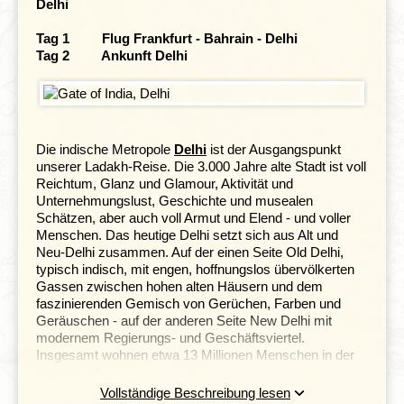
Delhi
Tag 1 Flug Frankfurt - Bahrain - Delhi
Tag 2 Ankunft Delhi
Die indische Metropole
Delhi
ist der Ausgangspunkt
unserer Ladakh-Reise. Die 3.000 Jahre alte Stadt ist voll
Reichtum, Glanz und Glamour, Aktivität und
Unternehmungslust, Geschichte und musealen
Schätzen, aber auch voll Armut und Elend - und voller
Menschen.
Das heutige Delhi setzt sich aus Alt und
Neu-Delhi zusammen. Auf der einen Seite Old Delhi,
typisch indisch, mit engen, hoffnungslos übervölkerten
Gassen zwischen hohen alten Häusern und dem
faszinierenden Gemisch von Gerüchen, Farben und
Geräuschen - auf der anderen Seite New Delhi mit
modernem Regierungs- und Geschäftsviertel.
Insgesamt wohnen etwa 13 Millionen Menschen in der
Hauptstadt der indischen Union.
Vollständige Beschreibung lesen