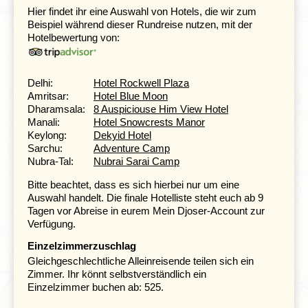
1.980 m. Die zahlreichen tibetischen Restaurants laden
Hier findet ihr eine Auswahl von Hotels, die wir zum
zum Verweilen ein, zumal es von hier aus viele
Beispiel während dieser Rundreise nutzen, mit der
Ausflugsmöglichkeiten in die Bergwelt gibt.
Hotelbewertung von:
Manali
Delhi:
Hotel Rockwell Plaza
Tag 7 Dharamsala - Manali
Amritsar:
Hotel Blue Moon
Tag 8 Manali
Dharamsala:
8 Auspiciouse Him View Hotel
Manali:
Hotel Snowcrests Manor
Keylong:
Dekyid Hotel
Sarchu:
Adventure Camp
Nubra-Tal:
Nubrai Sarai Camp
Bitte beachtet, dass es sich hierbei nur um eine
Auswahl handelt. Die finale Hotelliste steht euch ab 9
Tagen vor Abreise in eurem Mein Djoser-Account zur
Verfügung.
Einzelzimmerzuschlag
Gleichgeschlechtliche Alleinreisende teilen sich ein
Zimmer. Ihr könnt selbstverständlich ein
Einzelzimmer buchen ab: 525.