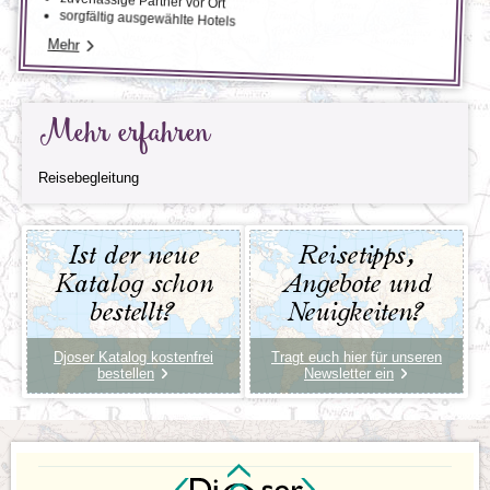
zuverlässige Partner vor Ort
sorgfältig ausgewählte Hotels
Mehr
Mehr erfahren
Reisebegleitung
Ist der neue
Reisetipps,
Katalog schon
Angebote und
bestellt?
Neuigkeiten?
Djoser Katalog kostenfrei
Tragt euch hier für unseren
bestellen
Newsletter ein