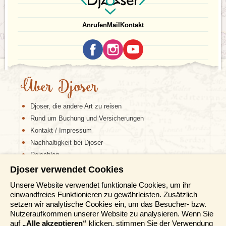
Anrufen
Mail
Kontakt
Über Djoser
Djoser, die andere Art zu reisen
Rund um Buchung und Versicherungen
Kontakt / Impressum
Nachhaltigkeit bei Djoser
Reiseblog
Djoser verwendet Cookies
Informationen
Unsere Website verwendet funktionale Cookies, um ihr
einwandfreies Funktionieren zu gewährleisten. Zusätzlich
Reisemessen
setzen wir analytische Cookies ein, um das Besucher- bzw.
Häufig gestellte Fragen
Nutzeraufkommen unserer Website zu analysieren. Wenn Sie
AGB
auf
„Alle akzeptieren“
klicken, stimmen Sie der Verwendung