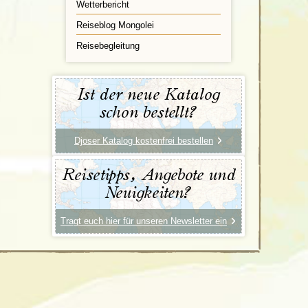
Wetterbericht
Reiseblog Mongolei
Reisebegleitung
Ist der neue Katalog
schon bestellt?
Djoser Katalog kostenfrei bestellen
Reisetipps, Angebote und
Neuigkeiten?
Tragt euch hier für unseren Newsletter ein