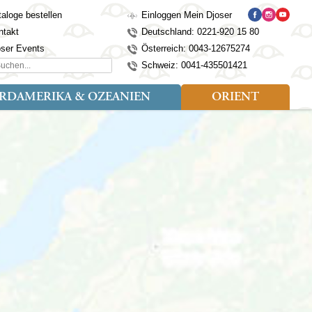
aloge bestellen
Einloggen Mein Djoser
ntakt
Deutschland: 0221-920 15 80
oser Events
Österreich: 0043-12675274
hen...
Schweiz: 0041-435501421
RDAMERIKA & OZEANIEN
ORIENT
eise
der
Art der Reise
Länder
Länder
isen (4)
utan
Kosovo
Djoser Reisen (5)
Alaska
Nepal
Ägypten
mily (2)
ina
Kroatien
Djoser Family (5)
Australien
Seidenstraße
Israel
dien
Lettland
Wander- und Fahrradreisen
Kanada
Singapur
Jordanien
donesien
Litauen
(2)
Neuseeland
Sri Lanka
Marokko
pan
Madeira
USA
Südkorea
Oman
mbodscha
Mazedonien
Taiwan
Türkei
sachstan
Montenegro
Thailand
rgistan
Polen
Tibet
os
Portugal
Turkmenistan
laysia
Schottland
Usbekistan
ngolei
Serbien
Vietnam
Spanien