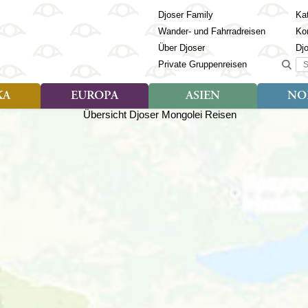
Djoser Family
Kat
Wander- und Fahrradreisen
Ko
Über Djoser
Dj
Suc
Private Gruppenreisen
KA
EUROPA
ASIEN
NO
Art der Reise
Art der Reise
Länder
Art der R
Län
ien
Djoser Reisen (9)
Djoser Reisen (23)
Albanien
Djoser Re
Bh
Djoser Family (3)
Djoser Family (12)
Andorra
Djoser Fa
Ch
Wander- und Fahrradreisen
Wander- und Fahrradreisen
Armenien
In
(6)
(1)
Aserbaidschan
In
ca
Azoren
Ja
Balkan
Ka
isch Guayana
Baltikum
Ka
la
Bosnien & Herzegowina
Ki
Estland
La
s
Finnland
Ma
en
Georgien
Mo
Griechenland