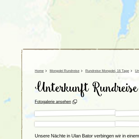
Tansania
Mexiko
Uganda
Peru
Surinam
Home
Mongolei Rundreise
Rundreise Mongolei, 16 Tage
Un
Unterkunft Rundreise
Fotogalerie ansehen
Unsere Nächte in Ulan Bator verbingen wir in einem