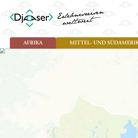
AFRIKA
MITTEL- UND SÜDAMERI
Art der Reise
Art der Reise
Länder
Länder
Djoser Reisen (8)
Djoser Reisen (13)
Ägypten
Argentin
Djoser Family (5)
Djoser Family (8)
Botswana
Bolivien
Wander- und Fahrradreisen
Eswatini (Swasiland)
Brasilien
(1)
Kap Verde
Chile
Kenia
Costa Ri
Lesotho
Ecuador
Madagaskar
Französ
Marokko
Guatema
Namibia
Guyana
Sansibar
Hondura
Simbabwe
Kolumbi
Südafrika
Kuba