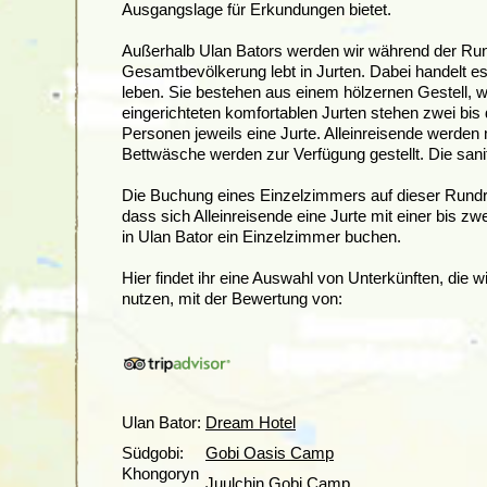
Ausgangslage für Erkundungen bietet.
Außerhalb Ulan Bators werden wir während der Rund
Gesamtbevölkerung lebt in Jurten. Dabei
handelt es
leben. Sie bestehen aus einem hölzernen Gestell, 
eingerichteten komfortablen Jurten stehen zwei bis
Personen jeweils eine Jurte. Alleinreisende werde
Bettwäsche werden zur Verfügung gestellt. Die san
Die Buchung eines Einzelzimmers auf dieser Rundre
dass sich Alleinreisende eine Jurte mit einer bis z
in Ulan Bator ein Einzelzimmer buchen.
Hier findet ihr eine Auswahl von Unterkünften, die
nutzen, mit der Bewertung von:
Ulan Bator:
Dream Hotel
Südgobi:
Gobi Oasis Camp
Khongoryn
Juulchin Gobi Camp