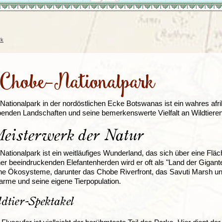
Irland
Island
e
Italien
rk
Chobe-Nationalpark
ationalpark in der nordöstlichen Ecke Botswanas ist ein wahres afri
nden Landschaften und seine bemerkenswerte Vielfalt an Wildtieren 
eisterwerk der Natur
ationalpark ist ein weitläufiges Wunderland, das sich über eine Flä
r beeindruckenden Elefantenherden wird er oft als "Land der Gigante
e Ökosysteme, darunter das Chobe Riverfront, das Savuti Marsh und
rme und seine eigene Tierpopulation.
dtier-Spektakel