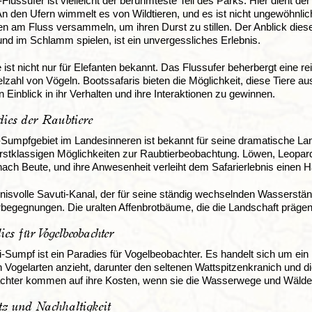
lussufer ist vielleicht der berühmteste Teil des Parks. Hier dient de
n den Ufern wimmelt es von Wildtieren, und es ist nicht ungewöhnlich
n am Fluss versammeln, um ihren Durst zu stillen. Der Anblick dies
nd im Schlamm spielen, ist ein unvergessliches Erlebnis.
ist nicht nur für Elefanten bekannt. Das Flussufer beherbergt eine rei
elzahl von Vögeln. Bootssafaris bieten die Möglichkeit, diese Tiere 
n Einblick in ihr Verhalten und ihre Interaktionen zu gewinnen.
ies der Raubtiere
Sumpfgebiet im Landesinneren ist bekannt für seine dramatische La
rstklassigen Möglichkeiten zur Raubtierbeobachtung. Löwen, Leopar
ach Beute, und ihre Anwesenheit verleiht dem Safarierlebnis einen 
isvolle Savuti-Kanal, der für seine ständig wechselnden Wasserstände
erbegegnungen. Die uralten Affenbrotbäume, die die Landschaft präge
es für Vogelbeobachter
i-Sumpf ist ein Paradies für Vogelbeobachter. Es handelt sich um ein 
n Vogelarten anzieht, darunter den seltenen Wattspitzenkranich und d
chter kommen auf ihre Kosten, wenn sie die Wasserwege und Wälder
tz und Nachhaltigkeit