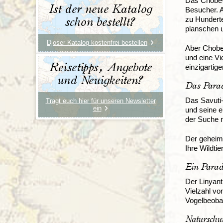
Das Chobe-F
Ist der neue Katalog
Besucher. A
zu Hunderte
schon bestellt?
planschen u
Djoser Katalog kostenfrei bestellen
Aber Chobe 
und eine Vi
Reisetipps, Angebote
einzigartige
und Neuigkeiten?
Das Parad
Das Savuti-
Tragt euch hier für unseren Newsletter
ein
und seine e
der Suche n
Der geheimn
Ihre Wildti
Ein Paradi
Der Linyant
Vielzahl vo
Vogelbeoba
Naturschu