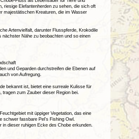
r Chobe-Fluss als Lebensader für Tiere und
, riesige Elefantenherden zu sehen, die sich oft
er majestätischen Kreaturen, die im Wasser
che Artenvielfalt, darunter Flusspferde, Krokodile
aus nächster Nähe zu beobachten und so einen
ndschaft
den und Geparden durchstreifen die Ebenen auf
Hauch von Aufregung.
 bekannt ist, bietet eine surreale Kulisse für
n, tragen zum Zauber dieser Region bei.
Feuchtgebiet mit üppiger Vegetation, das eine
ie schwer fassbare Pel's Fishing Owl.
 in dieser ruhigen Ecke des Chobe erkunden.