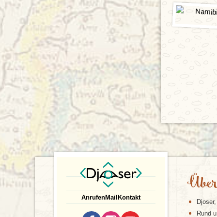
Über
Anrufen
Mail
Kontakt
Djoser,
Rund u