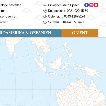
aloge bestellen
Einloggen Mein Djoser
ntakt
Deutschland: 0221-920 15 80
oser Events
Österreich: 0043-12675274
hen...
Schweiz: 0041-435501421
RDAMERIKA & OZEANIEN
ORIENT
eise
der
Art der Reise
Länder
Länder
isen (4)
utan
Kosovo
Djoser Reisen (5)
Alaska
Nepal
Ägypten
mily (2)
ina
Kroatien
Djoser Family (5)
Australien
Seidenstraße
Israel
dien
Lettland
Wander- und Fahrradreisen
Kanada
Singapur
Jordanien
donesien
Litauen
(2)
Neuseeland
Sri Lanka
Marokko
pan
Madeira
USA
Südkorea
Oman
mbodscha
Mazedonien
Taiwan
Türkei
sachstan
Montenegro
Thailand
rgistan
Polen
Tibet
os
Portugal
Turkmenistan
laysia
Schottland
Usbekistan
ngolei
Serbien
Vietnam
Spanien