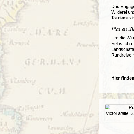
Das Engage
Wilderei un
Tourismusin
Planen Si
Um die Wund
Selbstfahrer
Landschafte
Rundreise
h
Hier finde