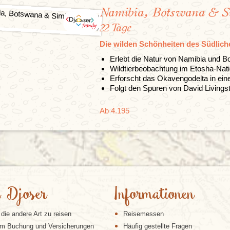
Namibia, Botswana & 
22 Tage
Die wilden Schönheiten des Südlich
Erlebt die Natur von Namibia und B
Wildtierbeobachtung im Etosha-Nati
Erforscht das Okavengodelta in e
Folgt den Spuren von David Livingst
Ab 4.195
 Djoser
Informationen
 die andere Art zu reisen
Reisemessen
m Buchung und Versicherungen
Häufig gestellte Fragen