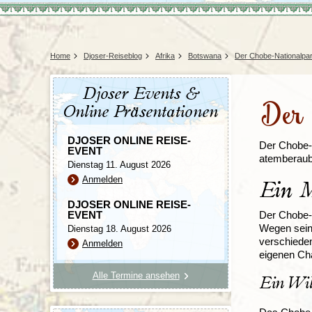
Tansania
Mexiko
Uganda
Peru
Surinam
Home
Djoser-Reiseblog
Afrika
Botswana
Der Chobe-Nationalpa
Djoser Events &
Der 
Online Präsentationen
DJOSER ONLINE REISE-
Der Chobe-N
EVENT
atemberaube
Dienstag 11. August 2026
Anmelden
Ein M
DJOSER ONLINE REISE-
EVENT
Der Chobe-N
Wegen seine
Dienstag 18. August 2026
verschieden
Anmelden
eigenen Cha
Alle Termine ansehen
Ein Wil