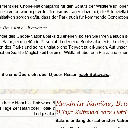
ment des Chobe-Nationalparks für den Schutz der Wildtiere ist lo
d ein verantwortungsvoller Tourismus tragen dazu bei, die Artenvielfa
itiativen sorgen dafür, dass der Park auch für kommende Generatione
e Ihr Chobe-Abenteuer
er des Chobe-Nationalparks zu erleben, sollten Sie Ihren Besuch sorg
-Safari, eine geführte Pirschfahrt oder eine Bootssafari entscheiden, es
n des Parks und seine unglaubliche Tierwelt zu erkunden. Auf unser
aben Sie die Möglichkeit bei einer Wildfahrt über den Fluss und einer
n Sie eine Übersicht über Djoser-Reisen
nach Botswana
.
Rundreise Namibia, Bots
21 Tage Zeltsafari oder Hote
Safaris entlang der schönsten Natio