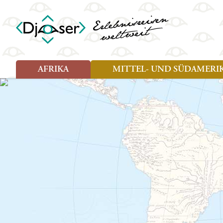
AFRIKA
MITTEL- UND SÜDAMERI
Art der Reise
Art der Reise
Länder
Länder
Djoser Reisen (8)
Djoser Reisen (13)
Ägypten
Argentin
Djoser Family (5)
Djoser Family (8)
Botswana
Bolivien
Wander- und Fahrradreisen
Eswatini (Swasiland)
Brasilien
(1)
Kap Verde
Chile
Kenia
Costa Ri
Lesotho
Ecuador
Madagaskar
Französ
Marokko
Guatema
Namibia
Guyana
Sansibar
Hondura
Simbabwe
Kolumbi
Südafrika
Kuba