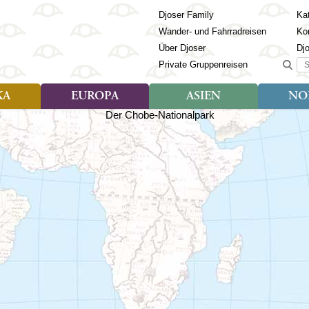
Djoser Family
Kat
Wander- und Fahrradreisen
Ko
Über Djoser
Dj
Suc
Private Gruppenreisen
KA
EUROPA
ASIEN
NO
Art der Reise
Art der Reise
Länder
Art der R
Län
ien
Djoser Reisen (9)
Djoser Reisen (23)
Albanien
Djoser Re
Bh
Djoser Family (3)
Djoser Family (12)
Andorra
Djoser Fa
Ch
Wander- und Fahrradreisen
Wander- und Fahrradreisen
Armenien
In
(6)
(1)
Aserbaidschan
In
ca
Azoren
Ja
Balkan
Ka
isch Guayana
Baltikum
Ka
la
Bosnien & Herzegowina
Ki
Estland
La
s
Finnland
Ma
en
Georgien
Mo
Griechenland