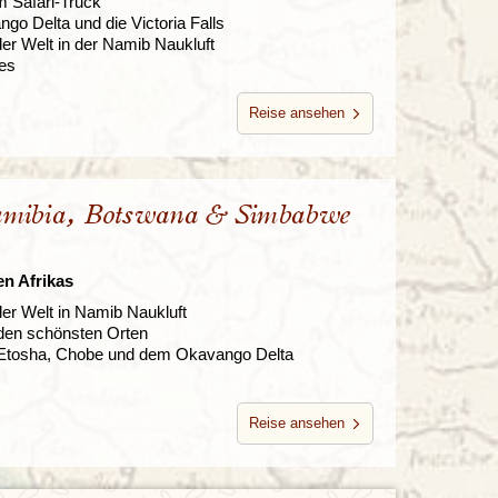
m Safari-Truck
o Delta und die Victoria Falls
er Welt in der Namib Naukluft
es
Reise ansehen
Namibia, Botswana & Simbabwe
n Afrikas
er Welt in Namib Naukluft
 den schönsten Orten
n Etosha, Chobe und dem Okavango Delta
Reise ansehen