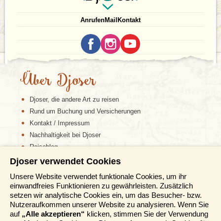
Anrufen
Mail
Kontakt
Über Djoser
Djoser, die andere Art zu reisen
Rund um Buchung und Versicherungen
Kontakt / Impressum
Nachhaltigkeit bei Djoser
Reiseblog
Djoser verwendet Cookies
Informationen
Unsere Website verwendet funktionale Cookies, um ihr
einwandfreies Funktionieren zu gewährleisten. Zusätzlich
Reisemessen
setzen wir analytische Cookies ein, um das Besucher- bzw.
Häufig gestellte Fragen
Nutzeraufkommen unserer Website zu analysieren. Wenn Sie
AGB
auf
„Alle akzeptieren“
klicken, stimmen Sie der Verwendung