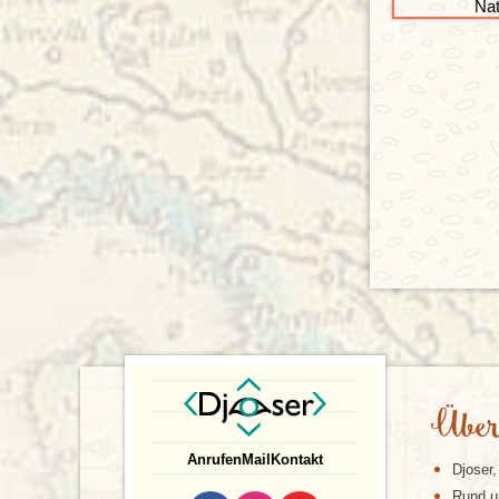
Über
Anrufen
Mail
Kontakt
Djoser,
Rund u