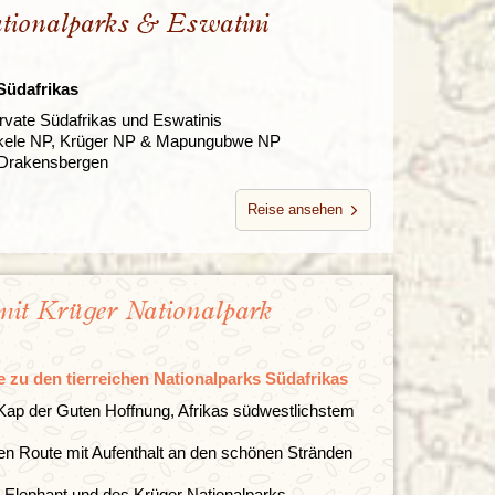
ationalparks & Eswatini
Südafrikas
rvate Südafrikas und Eswatinis
rakele NP, Krüger NP & Mapungubwe NP
 Drakensbergen
Reise ansehen
 mit Krüger Nationalpark
 zu den tierreichen Nationalparks Südafrikas
ap der Guten Hoffnung, Afrikas südwestlichstem
en Route mit Aufenthalt an den schönen Stränden
Elephant und des Krüger Nationalparks