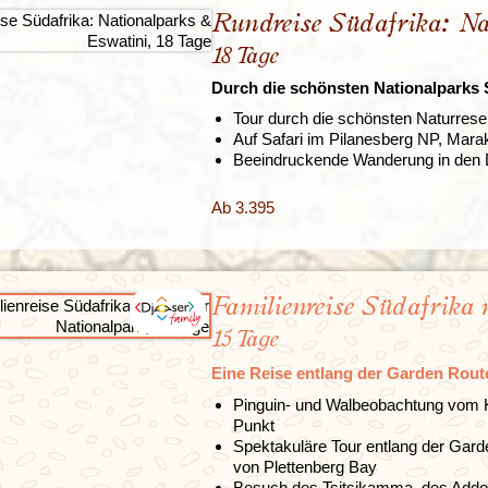
Rundreise Südafrika: N
18 Tage
Durch die schönsten Nationalparks 
Tour durch die schönsten Naturrese
Auf Safari im Pilanesberg NP, Ma
Beeindruckende Wanderung in den
Ab 3.395
Familienreise Südafrika
15 Tage
Eine Reise entlang der Garden Route
Pinguin- und Walbeobachtung vom K
Punkt
Spektakuläre Tour entlang der Gard
von Plettenberg Bay
Besuch des Tsitsikamma, des Addo 