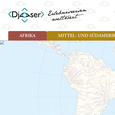
AFRIKA
MITTEL- UND SÜDAMERI
Art der Reise
Art der Reise
Länder
Länder
Djoser Reisen (8)
Djoser Reisen (13)
Ägypten
Argentin
Djoser Family (5)
Djoser Family (8)
Botswana
Bolivien
Wander- und Fahrradreisen
Eswatini (Swasiland)
Brasilien
(1)
Kap Verde
Chile
Kenia
Costa Ri
Lesotho
Ecuador
Madagaskar
Französ
Marokko
Guatema
Namibia
Guyana
Sansibar
Hondura
Simbabwe
Kolumbi
Südafrika
Kuba