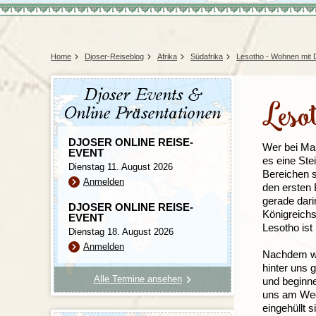
Tansania
Mexiko
Uganda
Peru
Surinam
Home
Djoser-Reiseblog
Afrika
Südafrika
Lesotho - Wohnen mit 
Djoser Events &
Leso
Online Präsentationen
DJOSER ONLINE REISE-
Wer bei Mas
EVENT
es eine Ste
Dienstag 11. August 2026
Bereichen s
Anmelden
den ersten 
gerade dari
DJOSER ONLINE REISE-
Königreichs
EVENT
Lesotho ist
Dienstag 18. August 2026
Anmelden
Nachdem wir
hinter uns 
Alle Termine ansehen
und beginne
uns am Wege
eingehüllt s