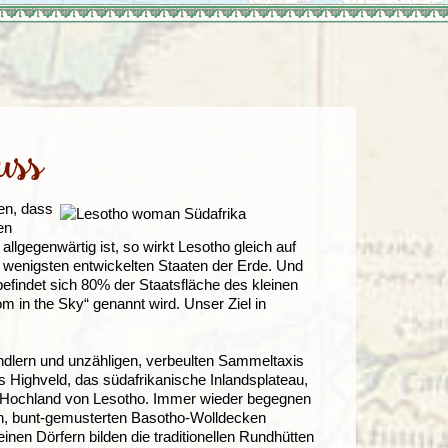
Türkei
Wales
uss
en, dass
en
llgegenwärtig ist, so wirkt Lesotho gleich auf
 am wenigsten entwickelten Staaten der Erde. Und
efindet sich 80% der Staatsfläche des kleinen
 in the Sky“ genannt wird. Unser Ziel in
ndlern und unzähligen, verbeulten Sammeltaxis
s Highveld, das südafrikanische Inlandsplateau,
das Hochland von Lesotho. Immer wieder begegnen
hen, bunt-gemusterten Basotho-Wolldecken
leinen Dörfern bilden die traditionellen Rundhütten