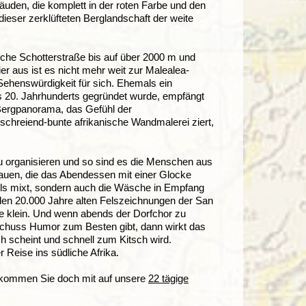
uden, die komplett in der roten Farbe und den
dieser zerklüfteten Berglandschaft der weite
liche Schotterstraße bis auf über 2000 m und
 aus ist es nicht mehr weit zur Malealea-
Sehenswürdigkeit für sich. Ehemals ein
s 20. Jahrhunderts gegründet wurde, empfängt
 Bergpanorama, das Gefühl der
chreiend-bunte afrikanische Wandmalerei ziert,
u organisieren und so sind es die Menschen aus
rauen, die das Abendessen mit einer Glocke
tails mixt, sondern auch die Wäsche in Empfang
den 20.000 Jahre alten Felszeichnungen der San
e klein. Und wenn abends der Dorfchor zu
 Schuss Humor zum Besten gibt, dann wirkt das
h scheint und schnell zum Kitsch wird.
 Reise ins südliche Afrika.
 kommen Sie doch mit auf unsere
22 tägige