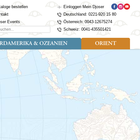
aloge bestellen
Einloggen Mein Djoser
ntakt
Deutschland: 0221-920 15 80
oser Events
Österreich: 0043-12675274
hen...
Schweiz: 0041-435501421
RDAMERIKA & OZEANIEN
ORIENT
eise
der
Art der Reise
Länder
Länder
isen (4)
utan
Kosovo
Djoser Reisen (5)
Alaska
Nepal
Ägypten
mily (2)
ina
Kroatien
Djoser Family (5)
Australien
Seidenstraße
Israel
dien
Lettland
Wander- und Fahrradreisen
Kanada
Singapur
Jordanien
donesien
Litauen
(2)
Neuseeland
Sri Lanka
Marokko
pan
Madeira
USA
Südkorea
Oman
mbodscha
Mazedonien
Taiwan
Türkei
sachstan
Montenegro
Thailand
rgistan
Polen
Tibet
os
Portugal
Turkmenistan
laysia
Schottland
Usbekistan
ngolei
Serbien
Vietnam
Spanien