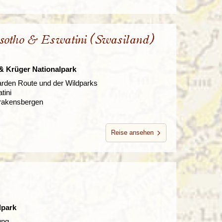
esotho & Eswatini (Swasiland)
& Krüger Nationalpark
arden Route und der Wildparks
tini
rakensbergen
Reise ansehen
lpark
ung