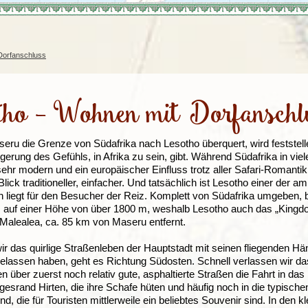
Irland
Island
e
Italien
Dorfanschluss
tho - Wohnen mit Dorfanschl
eru die Grenze von Südafrika nach Lesotho überquert, wird feststell
igerung des Gefühls, in Afrika zu sein, gibt. Während Südafrika in viel
ehr modern und ein europäischer Einfluss trotz aller Safari-Romantik a
Blick traditioneller, einfacher. Und tatsächlich ist Lesotho einer der
n liegt für den Besucher der Reiz. Komplett von Südafrika umgeben, b
 auf einer Höhe von über 1800 m, weshalb Lesotho auch das „Kingdom
 Malealea, ca. 85 km von Maseru entfernt.
 das quirlige Straßenleben der Hauptstadt mit seinen fliegenden Hä
gelassen haben, geht es Richtung Südosten. Schnell verlassen wir da
n über zuerst noch relativ gute, asphaltierte Straßen die Fahrt in 
srand Hirten, die ihre Schafe hüten und häufig noch in die typisc
ind, die für Touristen mittlerweile ein beliebtes Souvenir sind. In den k