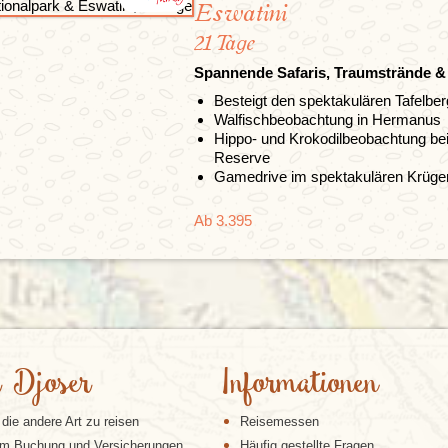
Eswatini
21 Tage
Spannende Safaris, Traumstrände &
Besteigt den spektakulären Tafelber
Walfischbeobachtung in Hermanus
Hippo- und Krokodilbeobachtung bei
Reserve
Gamedrive im spektakulären Krüger
Ab 3.395
 Djoser
Informationen
 die andere Art zu reisen
Reisemessen
m Buchung und Versicherungen
Häufig gestellte Fragen