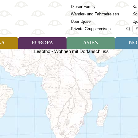
Djoser Family
Kat
Wander- und Fahrradreisen
Ko
Über Djoser
Dj
Suc
Private Gruppenreisen
KA
EUROPA
ASIEN
NO
Art der Reise
Art der Reise
Länder
Art der R
Län
ien
Djoser Reisen (9)
Djoser Reisen (23)
Albanien
Djoser Re
Bh
Djoser Family (3)
Djoser Family (12)
Andorra
Djoser Fa
Ch
Wander- und Fahrradreisen
Wander- und Fahrradreisen
Armenien
In
(6)
(1)
Aserbaidschan
In
ca
Azoren
Ja
Balkan
Ka
isch Guayana
Baltikum
Ka
la
Bosnien & Herzegowina
Ki
Estland
La
s
Finnland
Ma
en
Georgien
Mo
Griechenland