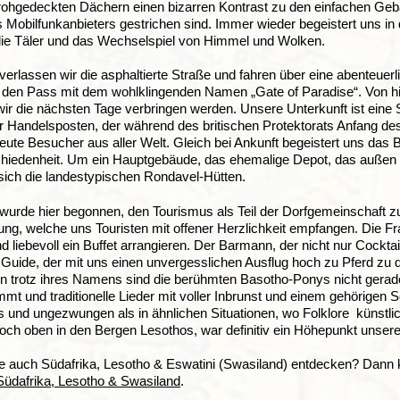
trohgedeckten Dächern einen bizarren Kontrast zu den einfachen Gebä
 Mobilfunkanbieters gestrichen sind. Immer wieder begeistert uns in 
die Täler und das Wechselspiel von Himmel und Wolken.
 verlassen wir die asphaltierte Straße und fahren über eine abenteuer
den Pass mit dem wohlklingenden Namen „Gate of Paradise“. Von hier
ir die nächsten Tage verbringen werden. Unsere Unterkunft ist eine 
 Handelsposten, der während des britischen Protektorats Anfang de
eute Besucher aus aller Welt. Gleich bei Ankunft begeistert uns das
hiedenheit. Um ein Hauptgebäude, das ehemalige Depot, das außen s
sich die landestypischen Rondavel-Hütten.
wurde hier begonnen, den Tourismus als Teil der Dorfgemeinschaft z
g, welche uns Touristen mit offener Herzlichkeit empfangen. Die F
nd liebevoll ein Buffet arrangieren. Der Barmann, der nicht nur Cock
Guide, der mit uns einen unvergesslichen Ausflug hoch zu Pferd zu 
n trotz ihres Namens sind die berühmten Basotho-Ponys nicht gerad
t und traditionelle Lieder mit voller Inbrunst und einem gehörigen
 und ungezwungen als in ähnlichen Situationen, wo Folklore künstlic
och oben in den Bergen Lesothos, war definitiv ein Höhepunkt unserer
e auch Südafrika, Lesotho & Eswatini (Swasiland) entdecken? Dann
Südafrika, Lesotho & Swasiland
.