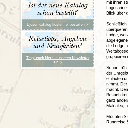
mit ihren s
Ist der neue Katalog
Logos eines
schon bestellt?
Blick über 
Schließlich
Djoser Katalog kostenfrei bestellen
überqueren 
Lodge, wo w
Reisetipps, Angebote
abgelegener
und Neuigkeiten?
die Lodge h
Weltabgesc
gruppieren 
Tragt euch hier für unseren Newsletter
ein
Schon früh 
der Umgebun
einläuten u
nimmt. Der 
macht. Den
Besuch komm
ganz anders
Malealea, h
Möchten Si
Rundreise 