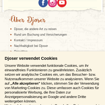
Über Djoser
Djoser, die andere Art zu reisen
Rund um Buchung und Versicherungen
Kontakt / Impressum
Nachhaltigkeit bei Djoser
Reiseblog
Djoser verwendet Cookies
Informationen
Unsere Website verwendet funktionale Cookies, um ihr
einwandfreies Funktionieren zu gewährleisten. Zusätzlich
Reisemessen
setzen wir analytische Cookies ein, um das Besucher- bzw.
Häufig gestellte Fragen
Nutzeraufkommen unserer Website zu analysieren. Wenn Sie
AGB
auf
„Alle akzeptieren“
klicken, stimmen Sie der Verwendung
von Marketing-Cookies zu. Diese umfassen auch Cookies für
Formblatt
personalisierte Werbung, die Ihre Daten zur
Datenschutz
Anzeigepersonalisierung an Google und andere Dritte
Informationstage
weitergeben können.