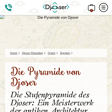
0
Home
Djoser-Reiseblog
Orient
Ägypten
Die Pyramide von
Djoser
Die Stufenpyramide des
Djoser: Ein Meisterwerk
der antiken Architektur