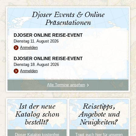
Djoser Events & Online
Präsentationen
DJOSER ONLINE REISE-EVENT
Dienstag 11. August 2026
Anmelden
DJOSER ONLINE REISE-EVENT
Dienstag 18. August 2026
Anmelden
Alle Termine ansehen
Ist der neue
Reisetipps,
Katalog schon
Angebote und
bestellt?
Neuigkeiten?
Djoser Katalog kostenfrei
Tragt euch hier für unseren