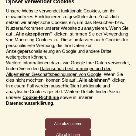
Djoser verwendet Cookies
Informationen
Unsere Website verwendet funktionale Cookies, um ihr
einwandfreies Funktionieren zu gewährleisten. Zusätzlich
Reisemessen
setzen wir analytische Cookies ein, um das Besucher- bzw.
Häufig gestellte Fragen
Nutzeraufkommen unserer Website zu analysieren. Wenn Sie
AGB
auf
„Alle akzeptieren“
klicken, stimmen Sie der Verwendung
von Marketing-Cookies zu. Diese umfassen auch Cookies für
Formblatt
personalisierte Werbung, die Ihre Daten zur
Datenschutz
Anzeigepersonalisierung an Google und andere Dritte
Informationstage
weitergeben können.
Unser Belgischer Partner
Weitere Informationen dazu, wie Google Ihre Daten verwendet,
finden Sie in den
Datenschutzbestimmungen und den
Unser Niederländischer Partner
Allgemeinen Geschäftsbedingungen von Google
. Wenn Sie
Sitemap
dies nicht möchten, können Sie auf
„Alle ablehnen“
klicken.
Cookie-Richtlinie
In diesem Fall werden ausschließlich funktionale und
analytische Cookies gesetzt. Weitere Details finden Sie in
Mehr entdecken
unserer
Cookie-Richtlinie
sowie in unserer
Datenschutzerklärung
.
Kataloge bestellen
Funktionale und analytische Cookies
Djoser Events & Online Präsentationen
Cookies, die das ordnungsgemäße Funktionieren der Website
Für unseren Newsletter eintragen
sicherstellen, sowie Cookies, die uns ermöglichen, die
Nutzung der Website anonym zu messen.
Alle ablehnen