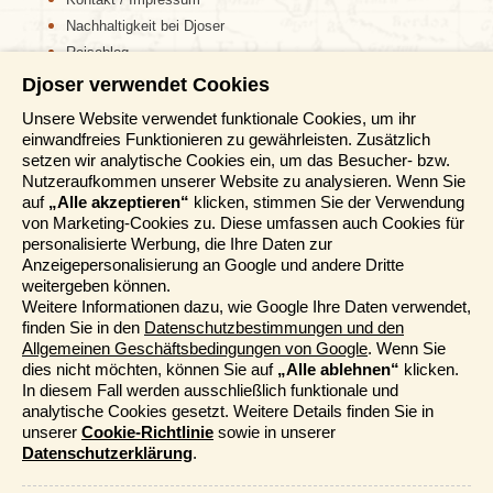
Nachhaltigkeit bei Djoser
Reiseblog
Djoser verwendet Cookies
Informationen
Unsere Website verwendet funktionale Cookies, um ihr
einwandfreies Funktionieren zu gewährleisten. Zusätzlich
Reisemessen
setzen wir analytische Cookies ein, um das Besucher- bzw.
Häufig gestellte Fragen
Nutzeraufkommen unserer Website zu analysieren. Wenn Sie
AGB
auf
„Alle akzeptieren“
klicken, stimmen Sie der Verwendung
von Marketing-Cookies zu. Diese umfassen auch Cookies für
Formblatt
personalisierte Werbung, die Ihre Daten zur
Datenschutz
Anzeigepersonalisierung an Google und andere Dritte
Informationstage
weitergeben können.
Unser Belgischer Partner
Weitere Informationen dazu, wie Google Ihre Daten verwendet,
finden Sie in den
Datenschutzbestimmungen und den
Unser Niederländischer Partner
Allgemeinen Geschäftsbedingungen von Google
. Wenn Sie
Sitemap
dies nicht möchten, können Sie auf
„Alle ablehnen“
klicken.
Cookie-Richtlinie
In diesem Fall werden ausschließlich funktionale und
analytische Cookies gesetzt. Weitere Details finden Sie in
Mehr entdecken
unserer
Cookie-Richtlinie
sowie in unserer
Datenschutzerklärung
.
Kataloge bestellen