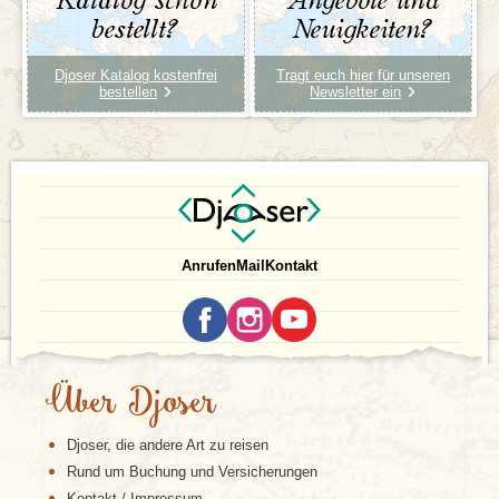
Katalog schon
Angebote und
bestellt?
Neuigkeiten?
Djoser Katalog kostenfrei
Tragt euch hier für unseren
bestellen
Newsletter ein
Anrufen
Mail
Kontakt
Über Djoser
Djoser, die andere Art zu reisen
Rund um Buchung und Versicherungen
Kontakt / Impressum