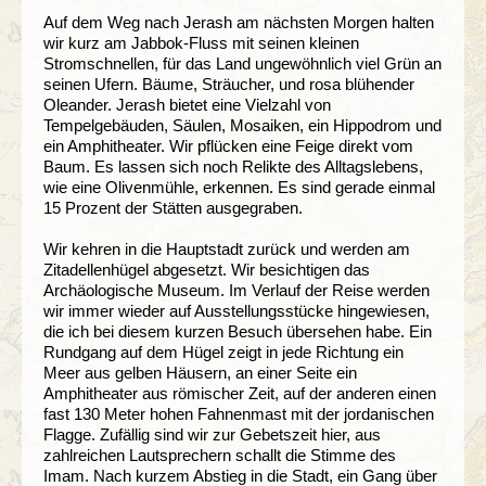
Auf dem Weg nach Jerash am nächsten Morgen halten
wir kurz am Jabbok-Fluss mit seinen kleinen
Stromschnellen, für das Land ungewöhnlich viel Grün an
seinen Ufern. Bäume, Sträucher, und rosa blühender
Oleander. Jerash bietet eine Vielzahl von
Tempelgebäuden, Säulen, Mosaiken, ein Hippodrom und
ein Amphitheater. Wir pflücken eine Feige direkt vom
Baum. Es lassen sich noch Relikte des Alltagslebens,
wie eine Olivenmühle, erkennen. Es sind gerade einmal
15 Prozent der Stätten ausgegraben.
Wir kehren in die Hauptstadt zurück und werden am
Zitadellenhügel abgesetzt. Wir besichtigen das
Archäologische Museum. Im Verlauf der Reise werden
wir immer wieder auf Ausstellungsstücke hingewiesen,
die ich bei diesem kurzen Besuch übersehen habe. Ein
Rundgang auf dem Hügel zeigt in jede Richtung ein
Meer aus gelben Häusern, an einer Seite ein
Amphitheater aus römischer Zeit, auf der anderen einen
fast 130 Meter hohen Fahnenmast mit der jordanischen
Flagge. Zufällig sind wir zur Gebetszeit hier, aus
zahlreichen Lautsprechern schallt die Stimme des
Imam. Nach kurzem Abstieg in die Stadt, ein Gang über