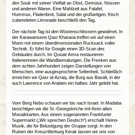
den Souk mit seiner Vielfalt an Obst, Gemüse, Nüssen
und anderen Waren. Eine Mahlzeit aus Falafel,
Hummus, Fladenbrot, Salat und der großartigen, frisch
zubereiteten Limonade beschließt den Tag.
Der nächste Tag ist den Wüstenschlössern gewidmet. In
der Karawanserei Qasr Kharana treffen wir auf einen
Mann mit einem überdimensionalen Rucksack voller
Technik. Er führt für Google einen 3D-Scan des
Gebäudes durch. Im Qusair Amra restaurieren
Italienerinnen die Wandbemalungen. Die Fresken aus
dem achten Jahrhundert zeigen Darstellungen von
Menschen, eine ausgesprochene Seltenheit. Schließlich
erreichen wir Qasr al-Azraq, die Burg aus Basalt, in der
auch Lawrence von Arabien ein halbes Jahr gelebt hat.
Vom Berg Nebo schauen wir bis nach Israel. In Madaba
besichtigen wir die St.-Georgskirche mit ihren alten
Mosaikkarten. Aus einem sogenannten Frankfurter
Supermarkt („Wir sprechen Deutsch“) erschallt Heino-
Musik, die für Belustigung der Gruppe sorgt. In den
Ruinen der Kreuzritterburg Kerak lassen wir uns von