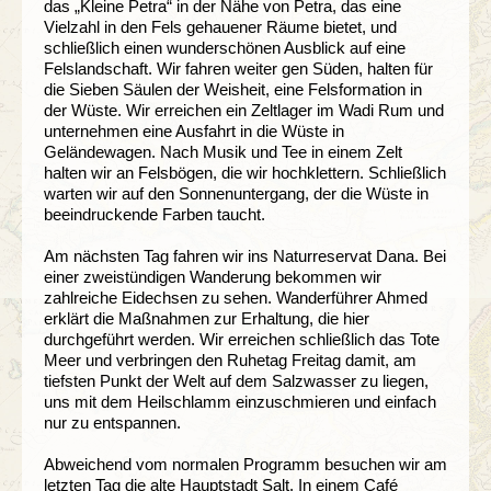
das „Kleine Petra“ in der Nähe von Petra, das eine
Vielzahl in den Fels gehauener Räume bietet, und
schließlich einen wunderschönen Ausblick auf eine
Felslandschaft. Wir fahren weiter gen Süden, halten für
die Sieben Säulen der Weisheit, eine Felsformation in
der Wüste. Wir erreichen ein Zeltlager im Wadi Rum und
unternehmen eine Ausfahrt in die Wüste in
Geländewagen. Nach Musik und Tee in einem Zelt
halten wir an Felsbögen, die wir hochklettern. Schließlich
warten wir auf den Sonnenuntergang, der die Wüste in
beeindruckende Farben taucht.
Am nächsten Tag fahren wir ins Naturreservat Dana. Bei
einer zweistündigen Wanderung bekommen wir
zahlreiche Eidechsen zu sehen. Wanderführer Ahmed
erklärt die Maßnahmen zur Erhaltung, die hier
durchgeführt werden. Wir erreichen schließlich das Tote
Meer und verbringen den Ruhetag Freitag damit, am
tiefsten Punkt der Welt auf dem Salzwasser zu liegen,
uns mit dem Heilschlamm einzuschmieren und einfach
nur zu entspannen.
Abweichend vom normalen Programm besuchen wir am
letzten Tag die alte Hauptstadt Salt. In einem Café